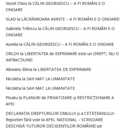
Viorel Chivu
la
CĂLIN GEORGESCU – A FI ROMÂN E O
ONOARE
VLAD
la
LĂCRĂMIOARA AXINTE – A FI ROMÂN E O ONOARE!
Gabriela Trifescu
la
CĂLIN GEORGESCU – A FI ROMÂN E O
ONOARE
Aurelia
la
CĂLIN GEORGESCU – A FI ROMÂN E O ONOARE
ORLOV
la
LIBERTATEA de EXPRIMARE este un DREPT, NU O
INFRACȚIUNE!
Alexianu Elena
la
LIBERTATEA DE EXPRIMARE
Nicoleta
la
SAH MAT LA UMANITATE
Nicoleta
la
SAH MAT LA UMANITATE
Ploatu
la
PLANURI de PRIVATIZARE și RESTRICȚIONARE A
APEI
DECLARAȚIA DREPTURILOR OMULUI și a CETĂȚEANULUI -
Reporteri fără voie
la
APEL NAȚIONAL – SCRISOARE
DESCHISĂ TUTUROR DECIDENȚILOR ROMÂNIEI pe