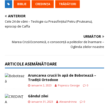
BIBLIE
CREDINȚA
TRĂDĂTORI
ANTERIOR
Cele 24 de vămi – Teologie cu Preasfințitul Petru (Pruteanu),
episcop de Caffa
URMĂTOR
Marea Criză Economică, o consecință a politicilor de înarmare –
Oglinda zilelor noastre
ARTICOLE ASEMĂNĂTOARE
Aruncarea crucii în apă de Bobotează –
Tradiții Ortodoxe
ianuarie 2, 2023
Popescu George
0
Gândul zilei
ianuarie 31, 2023
Alexandrinna
0