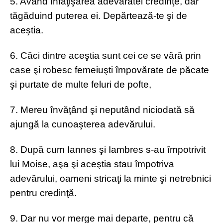
5. Având înfăţişarea adevăratei credinţe, dar
tăgăduind puterea ei. Depărtează-te şi de
aceştia.
6. Căci dintre aceştia sunt cei ce se vâră prin
case şi robesc femeiuşti împovărate de păcate
şi purtate de multe feluri de pofte,
7. Mereu învăţând şi neputând niciodată să
ajungă la cunoaşterea adevărului.
8. După cum Iannes şi Iambres s-au împotrivit
lui Moise, aşa şi aceştia stau împotriva
adevărului, oameni stricaţi la minte şi netrebnici
pentru credinţă.
9. Dar nu vor merge mai departe, pentru că