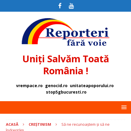
Uniți Salvăm Toată
România !
vrempace.ro
genocid.ro
unitateapoporului.ro
stop5gbucuresti.ro
ACASĂ
CREȘTINISM
Să ne recunoaștem și să ne
îndreptăm