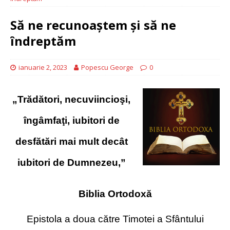
Să ne recunoaștem și să ne
îndreptăm
ianuarie 2, 2023
Popescu George
0
„Trădători, necuviincioşi,
îngâmfaţi, iubitori de
desfătări mai mult decât
iubitori de Dumnezeu,”
Biblia Ortodoxă
Epistola a doua către Timotei a Sfântului