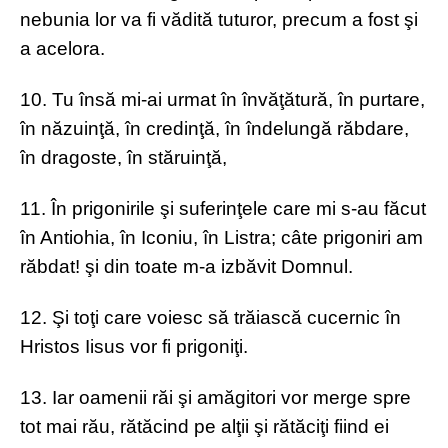
nebunia lor va fi vădită tuturor, precum a fost şi
a acelora.
10. Tu însă mi-ai urmat în învăţătură, în purtare,
în năzuinţă, în credinţă, în îndelungă răbdare,
în dragoste, în stăruinţă,
11. În prigonirile şi suferinţele care mi s-au făcut
în Antiohia, în Iconiu, în Listra; câte prigoniri am
răbdat! şi din toate m-a izbăvit Domnul.
12. Şi toţi care voiesc să trăiască cucernic în
Hristos Iisus vor fi prigoniţi.
13. Iar oamenii răi şi amăgitori vor merge spre
tot mai rău, rătăcind pe alţii şi rătăciţi fiind ei