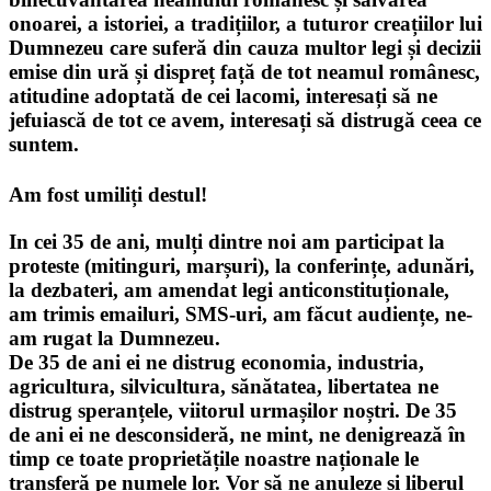
onoarei, a istoriei, a tradițiilor, a tuturor creațiilor lui
Dumnezeu care suferă din cauza multor legi și decizii
emise din ură și dispreț față de tot neamul românesc,
atitudine adoptată de cei lacomi, interesați să ne
jefuiască de tot ce avem, interesați să distrugă ceea ce
suntem.
Am fost umiliți destul!
In cei 35 de ani, mulți dintre noi am participat la
proteste (mitinguri, marșuri), la conferințe, adunări,
la dezbateri, am amendat legi anticonstituționale,
am trimis emailuri, SMS-uri, am făcut audiențe, ne-
am rugat la Dumnezeu.
De 35 de ani ei ne distrug economia, industria,
agricultura, silvicultura, sănătatea, libertatea ne
distrug speranțele, viitorul urmașilor noștri. De 35
de ani ei ne desconsideră, ne mint, ne denigrează în
timp ce toate proprietățile noastre naționale le
transferă pe numele lor. Vor să ne anuleze și liberul