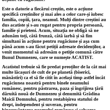
Este o datorie a fiecărui creștin, este o acțiune
specifică creștinilor și mai ales a celor care-și iubesc
familia, copiii, țara, neamul. Mulți dintre creștini au
dus acatiste și s-au rugat pentru propria persoană,
familie și prieteni. Acum, situația ne obligă să ne
adunăm toți, câtă frunză, câtă iarbă și să fim
simultani în acțiune pentru rugăciune și așa cum
până acum s-au făcut petiții adresate decidenților, a
venit momentul să adresăm o petiție comună către
Bunul Dumnezeu, care se numește ACATIST.
Acatistul trebuie să fie predat preoților de la cât mai
multe lăcașuri de cult de pe planetă (biserici,
mănăstiri) ca el să fie citit în același timp astfel încât
rugăciunea noastră pentru binele neamului
românesc, pentru păstrarea, paza și îngrijirea țării
dăruită nouă de Dumnezeu și denumită Grădina
Maicii Domnului, pentru restabișirea statului de
drept, independent și suveran, pentru
binecuvântarea neamului românesc și salvarea