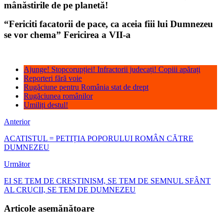
mânăstirile de pe planetă!
“Fericiti facatorii de pace, ca aceia fiii lui Dumnezeu
se vor chema” Fericirea a VII-a
Ajunge! Stopcorupției! Infractorii judecați! Copiii apărați
Reporteri fără voie
Rugăciune pentru România stat de drept
Rugăciunea românilor
Umiliți destul!
Anterior
ACATISTUL = PETIȚIA POPORULUI ROMÂN CĂTRE
DUMNEZEU
Următor
EI SE TEM DE CREȘTINISM, SE TEM DE SEMNUL SFÂNT
AL CRUCII, SE TEM DE DUMNEZEU
Articole asemănătoare