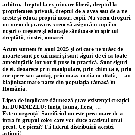
arbitru, dreptul la exprimare liberă, dreptul la
proprietatea privată, dreptul de a avea sau de a ne
crește și educa proprii noștri copii. Nu vrem droguri,
nu vrem depravare, vrem să asigurăm copiilor
noștri o creștere și educație sănătoase în spiritul
dreptății, cinstei, onoarei.
Acum suntem în anul 2025 și cei care ne urăsc de
moarte sunt pe cai mari și sunt siguri de ei că toate
amenințările lor vor fi puse în practică. Sunt siguri
de ei, deoarece prin manipulare, prin chimicale, prin
corupere sau șantaj, prin mass media ocultată,… au
blajinizat mare parte din populația rămasă în
România.
Lipsa de implicare dăunează grav existenței creației
lui DUMNEZEU: ființe, faună, floră, …
Este o urgență! Sacrificiul nu este prea mare de a
intra în grupul celor care vor duce acatistul unui
preot. Ce pierzi? Fii liderul distribuirii acestei
acțiuni!