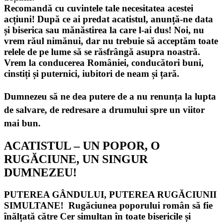
Recomandă cu cuvintele tale necesitatea acestei
acțiuni! După ce ai predat acatistul, anunță-ne data
și biserica sau mănăstirea la care l-ai dus! Noi, nu
vrem răul nimănui, dar nu trebuie să acceptăm toate
relele de pe lume să se răsfrângă asupra noastră.
Vrem la conducerea României, conducători buni,
cinstiți și puternici, iubitori de neam și țară.
Dumnezeu să ne dea putere de a nu renunța la lupta
de salvare, de redresare a drumului spre un viitor
mai bun.
ACATISTUL – UN POPOR, O
RUGĂCIUNE, UN SINGUR
DUMNEZEU!
PUTEREA GÂNDULUI, PUTEREA RUGĂCIUNII
SIMULTANE! Rugăciunea poporului român să fie
înălțată către Cer simultan în toate bisericile și