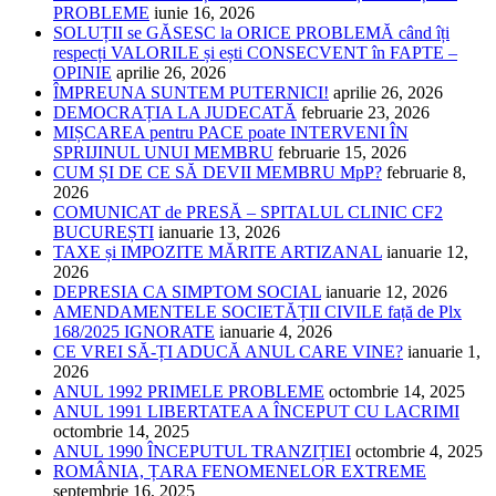
PROBLEME
iunie 16, 2026
SOLUȚII se GĂSESC la ORICE PROBLEMĂ când îți
respecți VALORILE și ești CONSECVENT în FAPTE –
OPINIE
aprilie 26, 2026
ÎMPREUNA SUNTEM PUTERNICI!
aprilie 26, 2026
DEMOCRAȚIA LA JUDECATĂ
februarie 23, 2026
MIȘCAREA pentru PACE poate INTERVENI ÎN
SPRIJINUL UNUI MEMBRU
februarie 15, 2026
CUM ȘI DE CE SĂ DEVII MEMBRU MpP?
februarie 8,
2026
COMUNICAT de PRESĂ – SPITALUL CLINIC CF2
BUCUREȘTI
ianuarie 13, 2026
TAXE și IMPOZITE MĂRITE ARTIZANAL
ianuarie 12,
2026
DEPRESIA CA SIMPTOM SOCIAL
ianuarie 12, 2026
AMENDAMENTELE SOCIETĂȚII CIVILE față de Plx
168/2025 IGNORATE
ianuarie 4, 2026
CE VREI SĂ-ȚI ADUCĂ ANUL CARE VINE?
ianuarie 1,
2026
ANUL 1992 PRIMELE PROBLEME
octombrie 14, 2025
ANUL 1991 LIBERTATEA A ÎNCEPUT CU LACRIMI
octombrie 14, 2025
ANUL 1990 ÎNCEPUTUL TRANZIȚIEI
octombrie 4, 2025
ROMÂNIA, ȚARA FENOMENELOR EXTREME
septembrie 16, 2025