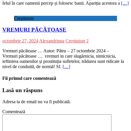
felul în care oamenii percep și folosesc banii. Apariția acestora a
[…]
Creștinism
VREMURI PĂCĂTOASE
octombrie 27, 2024
Alexandrinna
Creștinism
2
Vremuri păcătoase … Autor: Pătru – 27 octombrie 2024 –
Vremuri păcătoase … vremuri in care slugărnicia, nimicnicia,
ieftinirea oamenilor și prostituția sufletelor, trădarea sunt ridicate la
nivel de conduită, de normă! Sf.
[…]
Fii primul care comentează
Lasă un răspuns
Adresa ta de email nu va fi publicată.
Comentează