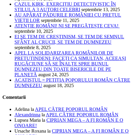
CAZUL KIRK, EXERCIȚIU DETECTIVISTIC ÎN
STILUL A 3 AUTORI CELEBRI
septembrie 13, 2025
AU APĂRAT PĂDURILE ROMÂNIEI CU PREȚUL
VIEȚII LOR
septembrie 11, 2025
ATENȚIE ROMÂNI! NI SE PREGĂTEȘTE CEVA!
septembrie 10, 2025
EI SE TEM DE CREȘTINISM, SE TEM DE SEMNUL
SFÂNT AL CRUCII, SE TEM DE DUMNEZEU
septembrie 8, 2025
APEL LA SOLIDARIZAREA ROMÂNILOR DE
PRETUTINDENI: FACEȚI CA SIMULTAN, ACEEAȘI
RUGĂCIUNE SĂ SE ÎNALȚE SPRE BUNUL
DUMNEZEU DIN TOATE BISERICILE DE PE
PLANETĂ
august 24, 2025
ACATISTUL = PETIȚIA POPORULUI ROMÂN CĂTRE
DUMNEZEU
august 18, 2025
Comentarii
Adelina
la
APEL CĂTRE POPORUL ROMÂN
Alexandrinna
la
APEL CĂTRE POPORUL ROMÂN
Lupsea Maria
la
CIPRIAN MEGA – A FI ROMÂN E O
ONOARE!
Ursache Roxana
la
CIPRIAN MEGA – A FI ROMÂN E O