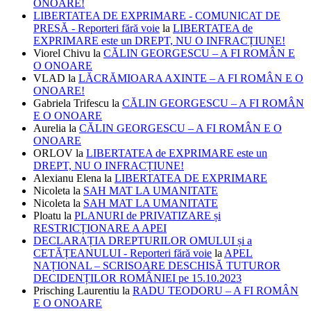
ONOARE!
LIBERTATEA DE EXPRIMARE - COMUNICAT DE
PRESĂ - Reporteri fără voie
la
LIBERTATEA de
EXPRIMARE este un DREPT, NU O INFRACȚIUNE!
Viorel Chivu
la
CĂLIN GEORGESCU – A FI ROMÂN E
O ONOARE
VLAD
la
LĂCRĂMIOARA AXINTE – A FI ROMÂN E O
ONOARE!
Gabriela Trifescu
la
CĂLIN GEORGESCU – A FI ROMÂN
E O ONOARE
Aurelia
la
CĂLIN GEORGESCU – A FI ROMÂN E O
ONOARE
ORLOV
la
LIBERTATEA de EXPRIMARE este un
DREPT, NU O INFRACȚIUNE!
Alexianu Elena
la
LIBERTATEA DE EXPRIMARE
Nicoleta
la
SAH MAT LA UMANITATE
Nicoleta
la
SAH MAT LA UMANITATE
Ploatu
la
PLANURI de PRIVATIZARE și
RESTRICȚIONARE A APEI
DECLARAȚIA DREPTURILOR OMULUI și a
CETĂȚEANULUI - Reporteri fără voie
la
APEL
NAȚIONAL – SCRISOARE DESCHISĂ TUTUROR
DECIDENȚILOR ROMÂNIEI pe 15.10.2023
Prisching Laurentiu
la
RADU TEODORU – A FI ROMÂN
E O ONOARE