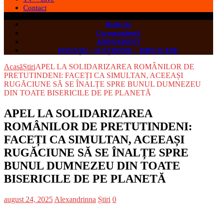
Contact
Redacția
Corespondență
ABONAMENT
DONAȚII – SUSȚINERE – IMPLICARE
Acasă
Știri
APEL LA SOLIDARIZAREA ROMÂNILOR DE
PRETUTINDENI: FACEȚI CA SIMULTAN, ACEEAȘI
RUGĂCIUNE SĂ SE ÎNALȚE SPRE BUNUL DUMNEZEU
DIN TOATE BISERICILE DE PE PLANETĂ
APEL LA SOLIDARIZAREA
ROMÂNILOR DE PRETUTINDENI:
FACEȚI CA SIMULTAN, ACEEAȘI
RUGĂCIUNE SĂ SE ÎNALȚE SPRE
BUNUL DUMNEZEU DIN TOATE
BISERICILE DE PE PLANETĂ
august 24, 2025
Alexandrinna
Știri
0