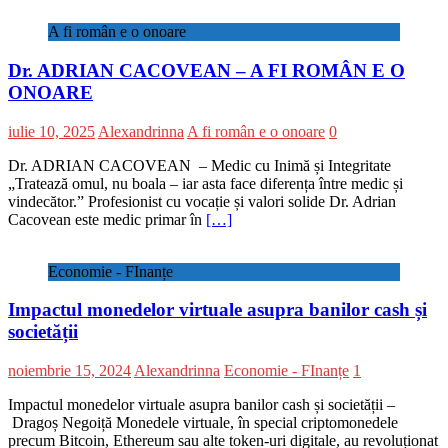
A fi român e o onoare
Dr. ADRIAN CACOVEAN – A FI ROMÂN E O
ONOARE
iulie 10, 2025
Alexandrinna
A fi român e o onoare
0
Dr. ADRIAN CACOVEAN – Medic cu Inimă și Integritate
„Tratează omul, nu boala – iar asta face diferența între medic și
vindecător.” Profesionist cu vocație și valori solide Dr. Adrian
Cacovean este medic primar în
[…]
Economie - FInanțe
Impactul monedelor virtuale asupra banilor cash și
societății
noiembrie 15, 2024
Alexandrinna
Economie - FInanțe
1
Impactul monedelor virtuale asupra banilor cash și societății –
Dragoș Negoiță Monedele virtuale, în special criptomonedele
precum Bitcoin, Ethereum sau alte token-uri digitale, au revoluționat