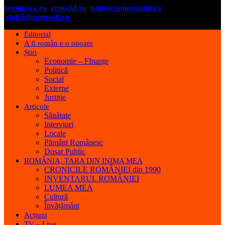
vrempace.ro
genocid.ro
unitateapoporului.ro
stop5gbucuresti.ro
Editorial
A fi român e o onoare
Știri
Economie – FInanțe
Politică
Social
Externe
Justiție
Articole
Sănătate
Interviuri
Locale
Pământ Românesc
Dosar Public
ROMÂNIA, ȚARA DIN INIMA MEA
CRONICILE ROMÂNIEI din 1990
INVENTARUL ROMÂNIEI
LUMEA MEA
Cultură
Învățământ
Acțiuni
TV – Live