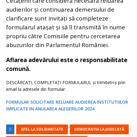
Cetățenii care consideră necesară reluarea
audierilor și continuarea demersului de
clarificare sunt invitați să completeze
formularul atașat și să îl transmită în nume
propriu către Comisiile pentru cercetarea
abuzurilor din Parlamentul României.
Aflarea adevărului este o responsabilitate
comună.
DESCĂRCAȚI, COMPLETAȚI FORMULARUL și trimiteti=ș prin
email la adresele din formular:
FORMULAR SOLICITARE RELUARE AUDIEREA INSTITUTIILOR
IMPLICATE IN ANULAREA ALEGERILOR 2024
APEL LA SOLIDARITATE
DEMOCRATIA LA JUDECATĂ