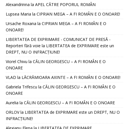
Alexandrinna
la
APEL CĂTRE POPORUL ROMÂN
Lupsea Maria
la
CIPRIAN MEGA – A FI ROMÂN E O ONOARE!
Ursache Roxana
la
CIPRIAN MEGA – A FI ROMÂN E O
ONOARE!
LIBERTATEA DE EXPRIMARE - COMUNICAT DE PRESĂ -
Reporteri fără voie
la
LIBERTATEA de EXPRIMARE este un
DREPT, NU O INFRACȚIUNE!
Viorel Chivu
la
CĂLIN GEORGESCU – A FI ROMÂN E O
ONOARE
VLAD
la
LĂCRĂMIOARA AXINTE – A FI ROMÂN E O ONOARE!
Gabriela Trifescu
la
CĂLIN GEORGESCU – A FI ROMÂN E O
ONOARE
Aurelia
la
CĂLIN GEORGESCU – A FI ROMÂN E O ONOARE
ORLOV
la
LIBERTATEA de EXPRIMARE este un DREPT, NU O
INFRACȚIUNE!
Alexianu Elena
la
LIBERTATEA DE EXPRIMARE