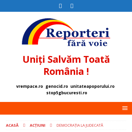
Uniți Salvăm Toată
România !
vrempace.ro
genocid.ro
unitateapoporului.ro
stop5gbucuresti.ro
ACASĂ
ACȚIUNI
DEMOCRAȚIA LA JUDECATĂ