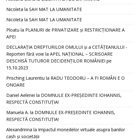
Nicoleta
la
SAH MAT LA UMANITATE
Nicoleta
la
SAH MAT LA UMANITATE
Ploatu
la
PLANURI de PRIVATIZARE și RESTRICȚIONARE A
APEI
DECLARAȚIA DREPTURILOR OMULUI și a CETĂȚEANULUI -
Reporteri fără voie
la
APEL NAȚIONAL – SCRISOARE
DESCHISĂ TUTUROR DECIDENȚILOR ROMÂNIEI pe
15.10.2023
Prisching Laurentiu
la
RADU TEODORU – A FI ROMÂN E O
ONOARE
Daniel Aelenei
la
DOMNULE EX-PREȘEDINTE IOHANNIS,
RESPECTĂ CONSTITUȚIA!
Manuela A.
la
DOMNULE EX-PREȘEDINTE IOHANNIS,
RESPECTĂ CONSTITUȚIA!
Alexandrinna
la
Impactul monedelor virtuale asupra banilor
cash și societății