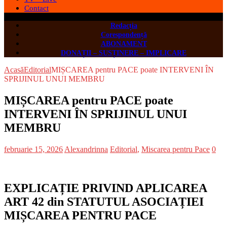
Contact
Redacția
Corespondență
ABONAMENT
DONAȚII – SUSȚINERE – IMPLICARE
Acasă
Editorial
MIȘCAREA pentru PACE poate INTERVENI ÎN
SPRIJINUL UNUI MEMBRU
MIȘCAREA pentru PACE poate
INTERVENI ÎN SPRIJINUL UNUI
MEMBRU
februarie 15, 2026
Alexandrinna
Editorial
,
Miscarea pentru Pace
0
EXPLICAȚIE PRIVIND APLICAREA
ART 42 din STATUTUL ASOCIAȚIEI
MIȘCAREA PENTRU PACE