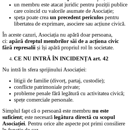
un membru este atacat juridic pentru poziții publice
care coincid cu valorile asumate de Asociație;
speța poate crea
un precedent periculos
pentru
libertatea de exprimare, asociere sau acțiune civică.
În aceste cazuri, Asociația nu apără doar persoana,
ci:
apără dreptul membrilor săi de a acționa civic
fără represalii
și își apără propriul rol în societate.
CE NU INTRĂ ÎN INCIDENȚA art. 42
Nu intră în sfera sprijinului Asociației:
litigii de familie (divorț, partaj, custodie);
conflicte patrimoniale private;
probleme penale fără legătură cu activitatea civică;
spețe comerciale personale.
Simplul fapt că o persoană este membru
nu este
suficient
; este necesară
legătura directă cu scopul
Asociației
. Pentru orice alte aspecte pot primi consiliere
în funcție de caz.