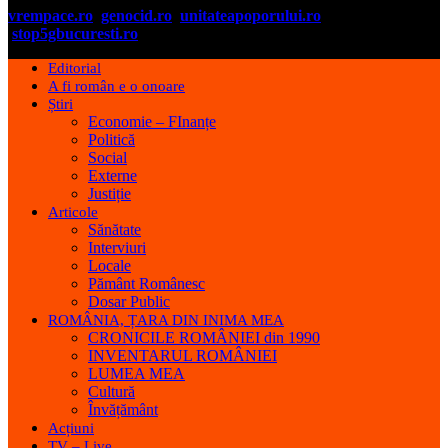
vrempace.ro
genocid.ro
unitateapoporului.ro
stop5gbucuresti.ro
Editorial
A fi român e o onoare
Știri
Economie – FInanțe
Politică
Social
Externe
Justiție
Articole
Sănătate
Interviuri
Locale
Pământ Românesc
Dosar Public
ROMÂNIA, ȚARA DIN INIMA MEA
CRONICILE ROMÂNIEI din 1990
INVENTARUL ROMÂNIEI
LUMEA MEA
Cultură
Învățământ
Acțiuni
TV – Live