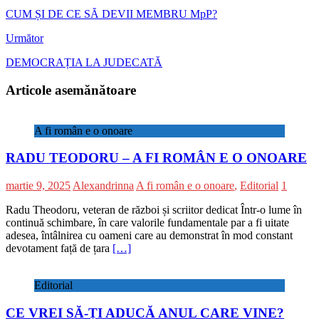
CUM ȘI DE CE SĂ DEVII MEMBRU MpP?
Următor
DEMOCRAȚIA LA JUDECATĂ
Articole asemănătoare
A fi român e o onoare
RADU TEODORU – A FI ROMÂN E O ONOARE
martie 9, 2025
Alexandrinna
A fi român e o onoare
,
Editorial
1
Radu Theodoru, veteran de război și scriitor dedicat Într-o lume în
continuă schimbare, în care valorile fundamentale par a fi uitate
adesea, întâlnirea cu oameni care au demonstrat în mod constant
devotament față de țara
[…]
Editorial
CE VREI SĂ-ȚI ADUCĂ ANUL CARE VINE?