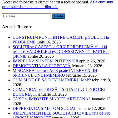
Acest site folosește Akismet pentru a reduce spamul.
Află cum sunt
procesate datele comentariilor tale
.
Caută
după:
Articole Recente
CONSTRUIM PUNȚI ÎNTRE OAMENI și SOLUȚII la
PROBLEME
iunie 16, 2026
SOLUȚII se GĂSESC la ORICE PROBLEMĂ când îți
respecți VALORILE și ești CONSECVENT în FAPTE –
OPINIE
aprilie 26, 2026
ÎMPREUNA SUNTEM PUTERNICI!
aprilie 26, 2026
DEMOCRAȚIA LA JUDECATĂ
februarie 23, 2026
MIȘCAREA pentru PACE poate INTERVENI ÎN
SPRIJINUL UNUI MEMBRU
februarie 15, 2026
CUM ȘI DE CE SĂ DEVII MEMBRU MpP?
februarie 8,
2026
COMUNICAT de PRESĂ – SPITALUL CLINIC CF2
BUCUREȘTI
ianuarie 13, 2026
TAXE și IMPOZITE MĂRITE ARTIZANAL
ianuarie 12,
2026
DEPRESIA CA SIMPTOM SOCIAL
ianuarie 12, 2026
AMENDAMENTELE SOCIETĂȚII CIVILE față de Plx
168/2025 IGNORATE
ianuarie 4, 2026