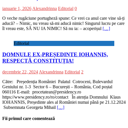
ianuarie 1, 2026
Alexandrinna
Editorial
0
O veche rugăciune portugheză spune: Ce vrei ca anul care vine să-ți
aducă? – Nimic, nu vreau să-mi aducă nimic! Singurul lucru pe care
îl vreau este, SĂ NU IA NIMIC! Să nu ia: – acoperișul
[…]
Editorial
DOMNULE EX-PREȘEDINTE IOHANNIS,
RESPECTĂ CONSTITUȚIA!
decembrie 22, 2024
Alexandrinna
Editorial
2
Către: Președenția României Palatul Cotroceni, Bulevardul
Geniului nr. 1-3 Sector 6 – București – România, Cod poștal
060116 E-mail: procetatean@presidency.ro
https://www.presidency.ro/ro/contact În atenția Domnului Klaus
IOHANNIS, Președinte ales al României numai până pe 21.12.2024
Subsemnata Georgeta Mihail
[…]
Fii primul care comentează