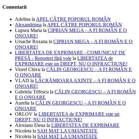
Comentarii
Adelina
la
APEL CĂTRE POPORUL ROMÂN
Alexandrinna
la
APEL CĂTRE POPORUL ROMÂN
Lupsea Maria
la
CIPRIAN MEGA – A FI ROMÂN E O
ONOARE!
Ursache Roxana
la
CIPRIAN MEGA – A FI ROMÂN E O
ONOARE!
LIBERTATEA DE EXPRIMARE - COMUNICAT DE
PRESĂ - Reporteri fără voie
la
LIBERTATEA de
EXPRIMARE este un DREPT, NU O INFRACȚIUNE!
Viorel Chivu
la
CĂLIN GEORGESCU – A FI ROMÂN E
O ONOARE
VLAD
la
LĂCRĂMIOARA AXINTE – A FI ROMÂN E O
ONOARE!
Gabriela Trifescu
la
CĂLIN GEORGESCU – A FI ROMÂN
E O ONOARE
Aurelia
la
CĂLIN GEORGESCU – A FI ROMÂN E O
ONOARE
ORLOV
la
LIBERTATEA de EXPRIMARE este un
DREPT, NU O INFRACȚIUNE!
Alexianu Elena
la
LIBERTATEA DE EXPRIMARE
Nicoleta
la
SAH MAT LA UMANITATE
Nicoleta
la
SAH MAT LA UMANITATE