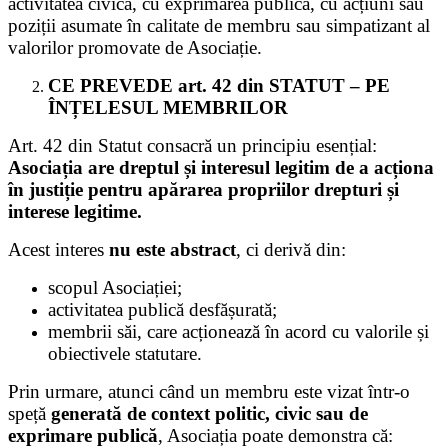
activitatea civică, cu exprimarea publică, cu acțiuni sau
poziții asumate în calitate de membru sau simpatizant al
valorilor promovate de Asociație.
CE PREVEDE art. 42 din STATUT – PE
ÎNȚELESUL MEMBRILOR
Art. 42 din Statut consacră un principiu esențial:
Asociația are dreptul și interesul legitim de a acționa
în justiție pentru apărarea propriilor drepturi și
interese legitime.
Acest interes
nu este abstract
, ci derivă din:
scopul Asociației;
activitatea publică desfășurată;
membrii săi, care acționează în acord cu valorile și
obiectivele statutare.
Prin urmare, atunci când un membru este vizat într-o
speță
generată de context politic, civic sau de
exprimare publică
, Asociația poate demonstra că: