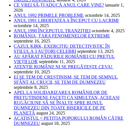
CE VREI SĂ-ȚI ADUCĂ ANUL CARE VINE?
ianuarie 1,
2026
ANUL 1992 PRIMELE PROBLEME
octombrie 14, 2025
ANUL 1991 LIBERTATEA A ÎNCEPUT CU LACRIMI
octombrie 14, 2025
ANUL 1990 ÎNCEPUTUL TRANZIȚIEI
octombrie 4, 2025
ROMÂNIA, ȚARA FENOMENELOR EXTREME
septembrie 16, 2025
CAZUL KIRK, EXERCIȚIU DETECTIVISTIC ÎN
STILUL A 3 AUTORI CELEBRI
septembrie 13, 2025
AU APĂRAT PĂDURILE ROMÂNIEI CU PREȚUL
VIEȚII LOR
septembrie 11, 2025
ATENȚIE ROMÂNI! NI SE PREGĂTEȘTE CEVA!
septembrie 10, 2025
EI SE TEM DE CREȘTINISM, SE TEM DE SEMNUL
SFÂNT AL CRUCII, SE TEM DE DUMNEZEU
septembrie 8, 2025
APEL LA SOLIDARIZAREA ROMÂNILOR DE
PRETUTINDENI: FACEȚI CA SIMULTAN, ACEEAȘI
RUGĂCIUNE SĂ SE ÎNALȚE SPRE BUNUL
DUMNEZEU DIN TOATE BISERICILE DE PE
PLANETĂ
august 24, 2025
ACATISTUL = PETIȚIA POPORULUI ROMÂN CĂTRE
DUMNEZEU
august 18, 2025