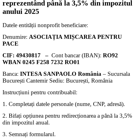
reprezentând până la 3,5% din impozitul
anului 2025
Datele entității nonprofit beneficiare:
Denumire:
ASOCIAȚIA MIȘCAREA PENTRU
PACE
CIF: 49430817 –
Cont bancar (IBAN):
RO92
WBAN 0245 F258 7232 RO01
Banca:
INTESA SANPAOLO România
– Sucursala
București Cantemir Sediu: București, România
Instrucțiuni pentru contribuabil:
1. Completați datele personale (nume, CNP, adresă).
2. Bifați opțiunea pentru redirecționarea a până la 3,5%
din impozitul anual.
3. Semnați formularul.