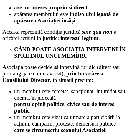
are un interes propriu și direct
;
apărarea membrului este
indisolubil legată de
apărarea Asociației însăși
.
Aceasta reprezintă condiția juridică
sine qua non
a
oricărei acțiuni în justiție:
interesul legitim
.
CÂND POATE ASOCIAȚIA INTERVENI ÎN
SPRIJINUL UNUI MEMBRU
Asociația poate decide să intervină juridic (direct sau
prin angajarea unui avocat),
prin hotărâre a
Consiliului Director
, în situații precum:
un membru este cercetat, sancționat, intimidat sau
chemat în judecată
pentru opinii politice, civice sau de interes
public
;
un membru este vizat ca urmare a participării la
acțiuni, campanii, proteste, demersuri publice
care se circumscriu scopului Asociației
;