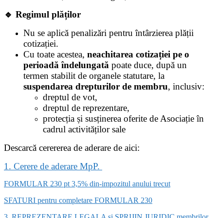
🔹
Regimul plăților
Nu se aplică penalizări pentru întârzierea plății
cotizației.
Cu toate acestea,
neachitarea cotizației pe o
perioadă îndelungată
poate duce, după un
termen stabilit de organele statutare, la
suspendarea drepturilor de membru
, inclusiv:
dreptul de vot,
dreptul de reprezentare,
protecția și susținerea oferite de Asociație în
cadrul activităților sale
Descarcă cerererea de aderare de aici:
1. Cerere de aderare MpP.
FORMULAR 230 pt 3,5% din-impozitul anului trecut
SFATURI pentru completare FORMULAR 230
3. REPREZENTARE LEGALA si SPRIJIN JURIDIC membrilor