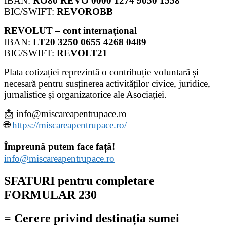
IBAN:
RO80 REVO 0000 1274 9050 1558
BIC/SWIFT:
REVOROBB
REVOLUT – cont internațional
IBAN:
LT20 3250 0655 4268 0489
BIC/SWIFT:
REVOLT21
Plata cotizației reprezintă o contribuție voluntară și
necesară pentru susținerea activităților civice, juridice,
jurnalistice și organizatorice ale Asociației.
📩 info@miscareapentrupace.ro
🌐
https://miscareapentrupace.ro/
Împreună putem face față!
info@miscareapentrupace.ro
SFATURI pentru completare
FORMULAR 230
= Cerere privind destinația sumei