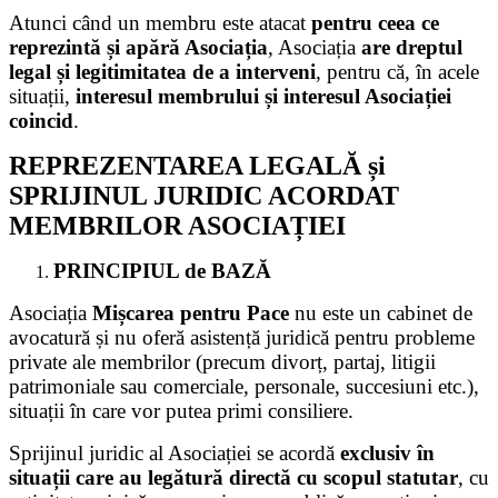
Atunci când un membru este atacat
pentru ceea ce
reprezintă și apără Asociația
,
Asociația
are dreptul
legal și legitimitatea de a interveni
, pentru că, în acele
situații,
interesul membrului și interesul Asociației
coincid
.
REPREZENTAREA LEGALĂ și
SPRIJINUL JURIDIC ACORDAT
MEMBRILOR ASOCIAȚIEI
PRINCIPIUL de BAZĂ
Asociația
Mișcarea pentru Pace
nu este un cabinet de
avocatură și nu oferă asistență juridică pentru probleme
private ale membrilor (precum divorț, partaj, litigii
patrimoniale sau comerciale, personale, succesiuni etc.),
situații în care vor putea primi consiliere.
Sprijinul juridic al Asociației se acordă
exclusiv în
situații care au legătură directă cu scopul statutar
, cu