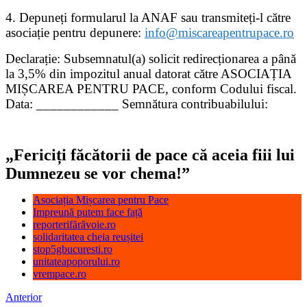
4. Depuneți formularul la ANAF sau transmiteți-l către
asociație pentru depunere:
info@miscareapentrupace.ro
Declarație: Subsemnatul(a) solicit redirecționarea a până
la 3,5% din impozitul anual datorat către ASOCIAȚIA
MIȘCAREA PENTRU PACE, conform Codului fiscal.
Data: ____________ Semnătura contribuabilului:
„Fericiți făcătorii de pace că aceia fiii lui
Dumnezeu se vor chema!”
Asociația Mișcarea pentru Pace
Impreună putem face față
reporterifărăvoie.ro
solidaritatea cheia reușitei
stop5gbucuresti.ro
unitateapoporului.ro
vrempace.ro
Anterior