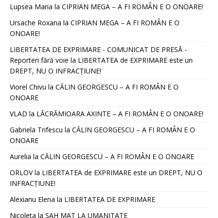
Lupsea Maria
la
CIPRIAN MEGA – A FI ROMÂN E O ONOARE!
Ursache Roxana
la
CIPRIAN MEGA – A FI ROMÂN E O
ONOARE!
LIBERTATEA DE EXPRIMARE - COMUNICAT DE PRESĂ -
Reporteri fără voie
la
LIBERTATEA de EXPRIMARE este un
DREPT, NU O INFRACȚIUNE!
Viorel Chivu
la
CĂLIN GEORGESCU – A FI ROMÂN E O
ONOARE
VLAD
la
LĂCRĂMIOARA AXINTE – A FI ROMÂN E O ONOARE!
Gabriela Trifescu
la
CĂLIN GEORGESCU – A FI ROMÂN E O
ONOARE
Aurelia
la
CĂLIN GEORGESCU – A FI ROMÂN E O ONOARE
ORLOV
la
LIBERTATEA de EXPRIMARE este un DREPT, NU O
INFRACȚIUNE!
Alexianu Elena
la
LIBERTATEA DE EXPRIMARE
Nicoleta
la
SAH MAT LA UMANITATE