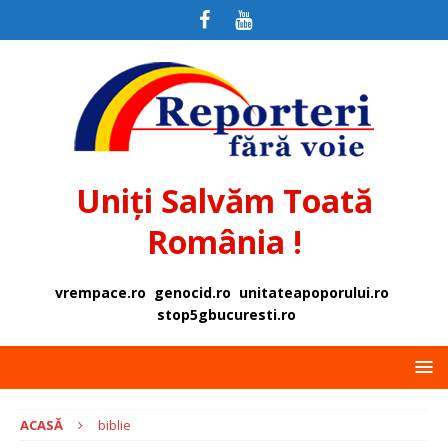
Uniți Salvăm Toată
România !
vrempace.ro
genocid.ro
unitateapoporului.ro
stop5gbucuresti.ro
ACASĂ
biblie