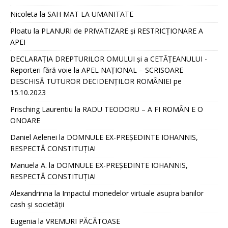
Nicoleta
la
SAH MAT LA UMANITATE
Ploatu
la
PLANURI de PRIVATIZARE și RESTRICȚIONARE A
APEI
DECLARAȚIA DREPTURILOR OMULUI și a CETĂȚEANULUI -
Reporteri fără voie
la
APEL NAȚIONAL – SCRISOARE
DESCHISĂ TUTUROR DECIDENȚILOR ROMÂNIEI pe
15.10.2023
Prisching Laurentiu
la
RADU TEODORU – A FI ROMÂN E O
ONOARE
Daniel Aelenei
la
DOMNULE EX-PREȘEDINTE IOHANNIS,
RESPECTĂ CONSTITUȚIA!
Manuela A.
la
DOMNULE EX-PREȘEDINTE IOHANNIS,
RESPECTĂ CONSTITUȚIA!
Alexandrinna
la
Impactul monedelor virtuale asupra banilor
cash și societății
Eugenia
la
VREMURI PĂCĂTOASE