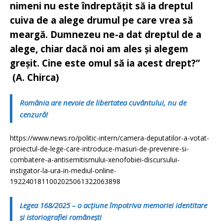
nimeni nu este îndreptățit să ia dreptul
cuiva de a alege drumul pe care vrea să
meargă. Dumnezeu ne-a dat dreptul de a
alege, chiar dacă noi am ales și alegem
greșit. Cine este omul să ia acest drept?”
(A. Chirca)
România are nevoie de libertatea cuvântului, nu de
cenzură!
https://www.news.ro/politic-intern/camera-deputatilor-a-votat-
proiectul-de-lege-care-introduce-masuri-de-prevenire-si-
combatere-a-antisemitismului-xenofobiei-discursului-
instigator-la-ura-in-mediul-online-
1922401811002025061322063898
Legea 168/2025 – o acțiune împotriva memoriei identitare
și istoriografiei românești