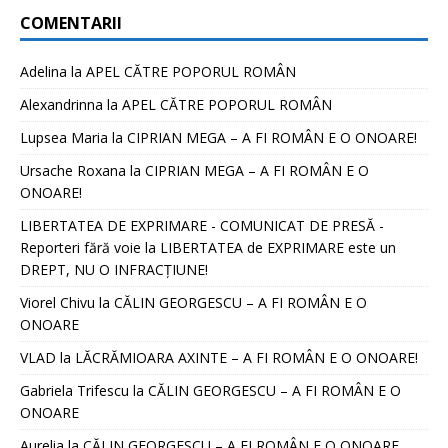
COMENTARII
Adelina
la
APEL CĂTRE POPORUL ROMÂN
Alexandrinna
la
APEL CĂTRE POPORUL ROMÂN
Lupsea Maria
la
CIPRIAN MEGA – A FI ROMÂN E O ONOARE!
Ursache Roxana
la
CIPRIAN MEGA – A FI ROMÂN E O
ONOARE!
LIBERTATEA DE EXPRIMARE - COMUNICAT DE PRESĂ -
Reporteri fără voie
la
LIBERTATEA de EXPRIMARE este un
DREPT, NU O INFRACȚIUNE!
Viorel Chivu
la
CĂLIN GEORGESCU – A FI ROMÂN E O
ONOARE
VLAD
la
LĂCRĂMIOARA AXINTE – A FI ROMÂN E O ONOARE!
Gabriela Trifescu
la
CĂLIN GEORGESCU – A FI ROMÂN E O
ONOARE
Aurelia
la
CĂLIN GEORGESCU – A FI ROMÂN E O ONOARE