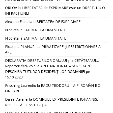
ORLOV
la
LIBERTATEA de EXPRIMARE este un DREPT, NU O
INFRACȚIUNE!
Alexianu Elena
la
LIBERTATEA DE EXPRIMARE
Nicoleta
la
SAH MAT LA UMANITATE
Nicoleta
la
SAH MAT LA UMANITATE
Ploatu
la
PLANURI de PRIVATIZARE și RESTRICȚIONARE A
APEI
DECLARAȚIA DREPTURILOR OMULUI și a CETĂȚEANULUI -
Reporteri fără voie
la
APEL NAȚIONAL – SCRISOARE
DESCHISĂ TUTUROR DECIDENȚILOR ROMÂNIEI pe
15.10.2023
Prisching Laurentiu
la
RADU TEODORU – A FI ROMÂN E O
ONOARE
Daniel Aelenei
la
DOMNULE EX-PREȘEDINTE IOHANNIS,
RESPECTĂ CONSTITUȚIA!