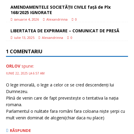
AMENDAMENTELE SOCIETĂȚII CIVILE față de Plx
168/2025 IGNORATE
ianuarie 4, 2026
Alexandrinna
0
LIBERTATEA DE EXPRIMARE – COMUNICAT DE PRESĂ
iulie 13, 2025
Alexandrinna
0
1 COMENTARIU
ORLOV
spune:
IUNIE 22, 2025 LA 6:57 AM
O lege imorală, o lege a celor ce se cred descendenți lui
Dumnezeu.
Plină de venin care de fapt prevestește o tentativa la nația
romana.
Parlamentul o nulitate fara români fara coloana niște șerpi cu
mult venin dominat de alogeni(chiar daca nu place)
RĂSPUNDE