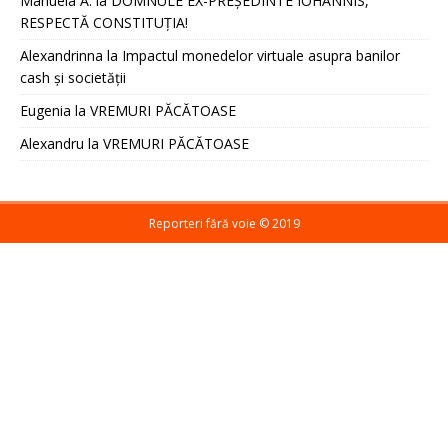
Manuela A.
la
DOMNULE EX-PREȘEDINTE IOHANNIS,
RESPECTĂ CONSTITUȚIA!
Alexandrinna
la
Impactul monedelor virtuale asupra banilor
cash și societății
Eugenia
la
VREMURI PĂCĂTOASE
Alexandru
la
VREMURI PĂCĂTOASE
Reporteri fără voie ©️ 2019