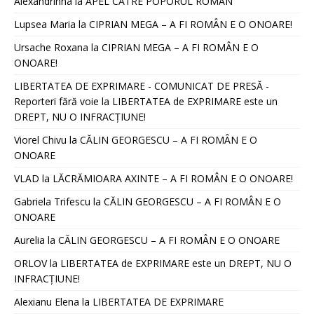
Alexandrinna
la
APEL CĂTRE POPORUL ROMÂN
Lupsea Maria
la
CIPRIAN MEGA – A FI ROMÂN E O ONOARE!
Ursache Roxana
la
CIPRIAN MEGA – A FI ROMÂN E O
ONOARE!
LIBERTATEA DE EXPRIMARE - COMUNICAT DE PRESĂ -
Reporteri fără voie
la
LIBERTATEA de EXPRIMARE este un
DREPT, NU O INFRACȚIUNE!
Viorel Chivu
la
CĂLIN GEORGESCU – A FI ROMÂN E O
ONOARE
VLAD
la
LĂCRĂMIOARA AXINTE – A FI ROMÂN E O ONOARE!
Gabriela Trifescu
la
CĂLIN GEORGESCU – A FI ROMÂN E O
ONOARE
Aurelia
la
CĂLIN GEORGESCU – A FI ROMÂN E O ONOARE
ORLOV
la
LIBERTATEA de EXPRIMARE este un DREPT, NU O
INFRACȚIUNE!
Alexianu Elena
la
LIBERTATEA DE EXPRIMARE