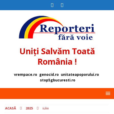
Uniți Salvăm Toată
România !
vrempace.ro
genocid.ro
unitateapoporului.ro
stop5gbucuresti.ro
ACASĂ
2025
iulie