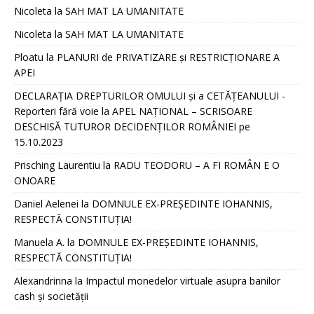
Nicoleta
la
SAH MAT LA UMANITATE
Nicoleta
la
SAH MAT LA UMANITATE
Ploatu
la
PLANURI de PRIVATIZARE și RESTRICȚIONARE A
APEI
DECLARAȚIA DREPTURILOR OMULUI și a CETĂȚEANULUI -
Reporteri fără voie
la
APEL NAȚIONAL – SCRISOARE
DESCHISĂ TUTUROR DECIDENȚILOR ROMÂNIEI pe
15.10.2023
Prisching Laurentiu
la
RADU TEODORU – A FI ROMÂN E O
ONOARE
Daniel Aelenei
la
DOMNULE EX-PREȘEDINTE IOHANNIS,
RESPECTĂ CONSTITUȚIA!
Manuela A.
la
DOMNULE EX-PREȘEDINTE IOHANNIS,
RESPECTĂ CONSTITUȚIA!
Alexandrinna
la
Impactul monedelor virtuale asupra banilor
cash și societății