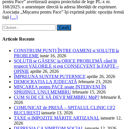
pentru Pace” avertizează asupra proiectului de lege PL-x nr.
168/2025: o amenințare directă la adresa libertății de exprimare.
Asociația „Mișcarea pentru Pace” își exprimă public opoziția fermă
față
[…]
Caută
după:
Articole Recente
CONSTRUIM PUNȚI ÎNTRE OAMENI și SOLUȚII la
PROBLEME
iunie 16, 2026
SOLUȚII se GĂSESC la ORICE PROBLEMĂ când îți
respecți VALORILE și ești CONSECVENT în FAPTE –
OPINIE
aprilie 26, 2026
ÎMPREUNA SUNTEM PUTERNICI!
aprilie 26, 2026
DEMOCRAȚIA LA JUDECATĂ
februarie 23, 2026
MIȘCAREA pentru PACE poate INTERVENI ÎN
SPRIJINUL UNUI MEMBRU
februarie 15, 2026
CUM ȘI DE CE SĂ DEVII MEMBRU MpP?
februarie 8,
2026
COMUNICAT de PRESĂ – SPITALUL CLINIC CF2
BUCUREȘTI
ianuarie 13, 2026
TAXE și IMPOZITE MĂRITE ARTIZANAL
ianuarie 12,
2026
DEPRESIA CA SIMPTOM SOCIAL
ianuarie 12, 2026