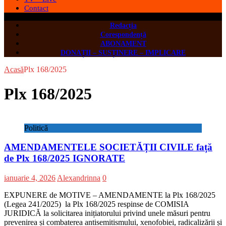
Contact
Redacția
Corespondență
ABONAMENT
DONAȚII – SUSȚINERE – IMPLICARE
Acasă
Plx 168/2025
Plx 168/2025
Politică
AMENDAMENTELE SOCIETĂȚII CIVILE față
de Plx 168/2025 IGNORATE
ianuarie 4, 2026
Alexandrinna
0
EXPUNERE de MOTIVE – AMENDAMENTE la Plx 168/2025
(Legea 241/2025) la Plx 168/2025 respinse de COMISIA
JURIDICĂ la solicitarea inițiatorului privind unele măsuri pentru
prevenirea și combaterea antisemitismului, xenofobiei, radicalizării și