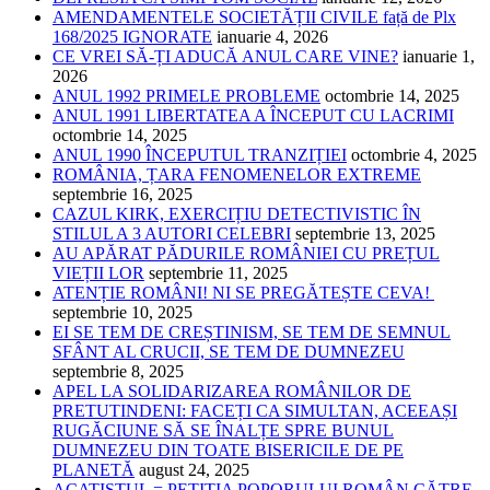
AMENDAMENTELE SOCIETĂȚII CIVILE față de Plx
168/2025 IGNORATE
ianuarie 4, 2026
CE VREI SĂ-ȚI ADUCĂ ANUL CARE VINE?
ianuarie 1,
2026
ANUL 1992 PRIMELE PROBLEME
octombrie 14, 2025
ANUL 1991 LIBERTATEA A ÎNCEPUT CU LACRIMI
octombrie 14, 2025
ANUL 1990 ÎNCEPUTUL TRANZIȚIEI
octombrie 4, 2025
ROMÂNIA, ȚARA FENOMENELOR EXTREME
septembrie 16, 2025
CAZUL KIRK, EXERCIȚIU DETECTIVISTIC ÎN
STILUL A 3 AUTORI CELEBRI
septembrie 13, 2025
AU APĂRAT PĂDURILE ROMÂNIEI CU PREȚUL
VIEȚII LOR
septembrie 11, 2025
ATENȚIE ROMÂNI! NI SE PREGĂTEȘTE CEVA!
septembrie 10, 2025
EI SE TEM DE CREȘTINISM, SE TEM DE SEMNUL
SFÂNT AL CRUCII, SE TEM DE DUMNEZEU
septembrie 8, 2025
APEL LA SOLIDARIZAREA ROMÂNILOR DE
PRETUTINDENI: FACEȚI CA SIMULTAN, ACEEAȘI
RUGĂCIUNE SĂ SE ÎNALȚE SPRE BUNUL
DUMNEZEU DIN TOATE BISERICILE DE PE
PLANETĂ
august 24, 2025
ACATISTUL = PETIȚIA POPORULUI ROMÂN CĂTRE