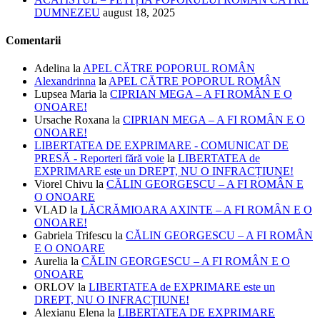
DUMNEZEU
august 18, 2025
Comentarii
Adelina
la
APEL CĂTRE POPORUL ROMÂN
Alexandrinna
la
APEL CĂTRE POPORUL ROMÂN
Lupsea Maria
la
CIPRIAN MEGA – A FI ROMÂN E O
ONOARE!
Ursache Roxana
la
CIPRIAN MEGA – A FI ROMÂN E O
ONOARE!
LIBERTATEA DE EXPRIMARE - COMUNICAT DE
PRESĂ - Reporteri fără voie
la
LIBERTATEA de
EXPRIMARE este un DREPT, NU O INFRACȚIUNE!
Viorel Chivu
la
CĂLIN GEORGESCU – A FI ROMÂN E
O ONOARE
VLAD
la
LĂCRĂMIOARA AXINTE – A FI ROMÂN E O
ONOARE!
Gabriela Trifescu
la
CĂLIN GEORGESCU – A FI ROMÂN
E O ONOARE
Aurelia
la
CĂLIN GEORGESCU – A FI ROMÂN E O
ONOARE
ORLOV
la
LIBERTATEA de EXPRIMARE este un
DREPT, NU O INFRACȚIUNE!
Alexianu Elena
la
LIBERTATEA DE EXPRIMARE