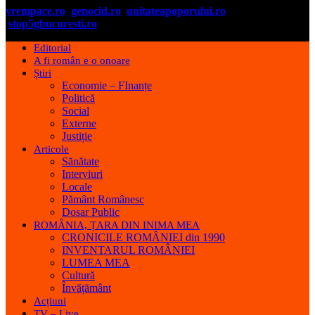
vrempace.ro
genocid.ro
unitateapoporului.ro
stop5gbucuresti.ro
Editorial
A fi român e o onoare
Știri
Economie – FInanțe
Politică
Social
Externe
Justiție
Articole
Sănătate
Interviuri
Locale
Pământ Românesc
Dosar Public
ROMÂNIA, ȚARA DIN INIMA MEA
CRONICILE ROMÂNIEI din 1990
INVENTARUL ROMÂNIEI
LUMEA MEA
Cultură
Învățământ
Acțiuni
TV – Live