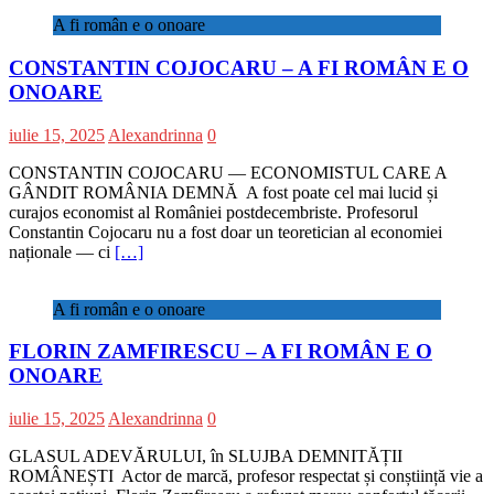
A fi român e o onoare
CONSTANTIN COJOCARU – A FI ROMÂN E O
ONOARE
iulie 15, 2025
Alexandrinna
0
CONSTANTIN COJOCARU — ECONOMISTUL CARE A
GÂNDIT ROMÂNIA DEMNĂ A fost poate cel mai lucid și
curajos economist al României postdecembriste. Profesorul
Constantin Cojocaru nu a fost doar un teoretician al economiei
naționale — ci
[…]
A fi român e o onoare
FLORIN ZAMFIRESCU – A FI ROMÂN E O
ONOARE
iulie 15, 2025
Alexandrinna
0
GLASUL ADEVĂRULUI, în SLUJBA DEMNITĂȚII
ROMÂNEȘTI Actor de marcă, profesor respectat și conștiință vie a