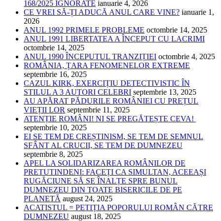
168/2025 IGNORATE
ianuarie 4, 2026
CE VREI SĂ-ȚI ADUCĂ ANUL CARE VINE?
ianuarie 1,
2026
ANUL 1992 PRIMELE PROBLEME
octombrie 14, 2025
ANUL 1991 LIBERTATEA A ÎNCEPUT CU LACRIMI
octombrie 14, 2025
ANUL 1990 ÎNCEPUTUL TRANZIȚIEI
octombrie 4, 2025
ROMÂNIA, ȚARA FENOMENELOR EXTREME
septembrie 16, 2025
CAZUL KIRK, EXERCIȚIU DETECTIVISTIC ÎN
STILUL A 3 AUTORI CELEBRI
septembrie 13, 2025
AU APĂRAT PĂDURILE ROMÂNIEI CU PREȚUL
VIEȚII LOR
septembrie 11, 2025
ATENȚIE ROMÂNI! NI SE PREGĂTEȘTE CEVA!
septembrie 10, 2025
EI SE TEM DE CREȘTINISM, SE TEM DE SEMNUL
SFÂNT AL CRUCII, SE TEM DE DUMNEZEU
septembrie 8, 2025
APEL LA SOLIDARIZAREA ROMÂNILOR DE
PRETUTINDENI: FACEȚI CA SIMULTAN, ACEEAȘI
RUGĂCIUNE SĂ SE ÎNALȚE SPRE BUNUL
DUMNEZEU DIN TOATE BISERICILE DE PE
PLANETĂ
august 24, 2025
ACATISTUL = PETIȚIA POPORULUI ROMÂN CĂTRE
DUMNEZEU
august 18, 2025