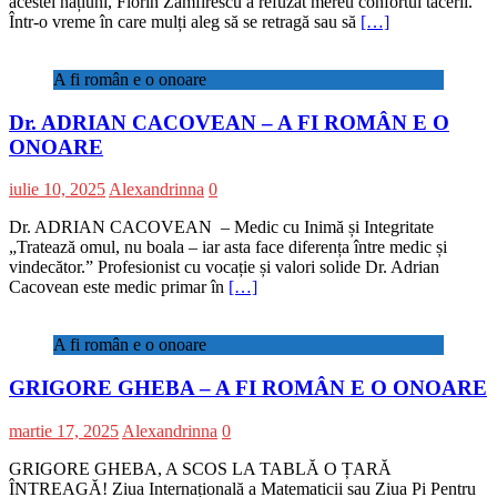
acestei națiuni, Florin Zamfirescu a refuzat mereu confortul tăcerii.
Într-o vreme în care mulți aleg să se retragă sau să
[…]
A fi român e o onoare
Dr. ADRIAN CACOVEAN – A FI ROMÂN E O
ONOARE
iulie 10, 2025
Alexandrinna
0
Dr. ADRIAN CACOVEAN – Medic cu Inimă și Integritate
„Tratează omul, nu boala – iar asta face diferența între medic și
vindecător.” Profesionist cu vocație și valori solide Dr. Adrian
Cacovean este medic primar în
[…]
A fi român e o onoare
GRIGORE GHEBA – A FI ROMÂN E O ONOARE
martie 17, 2025
Alexandrinna
0
GRIGORE GHEBA, A SCOS LA TABLĂ O ȚARĂ
ÎNTREAGĂ! Ziua Internațională a Matematicii sau Ziua Pi Pentru