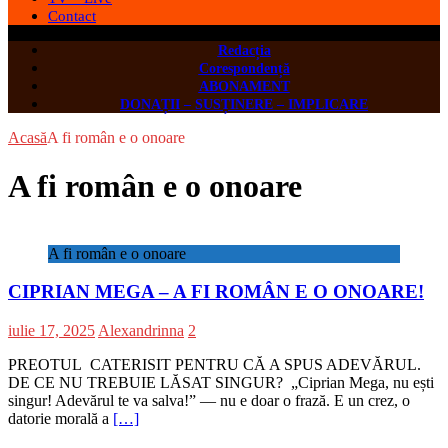
Contact
Redacția
Corespondență
ABONAMENT
DONAȚII – SUSȚINERE – IMPLICARE
Acasă
A fi român e o onoare
A fi român e o onoare
A fi român e o onoare
CIPRIAN MEGA – A FI ROMÂN E O ONOARE!
iulie 17, 2025
Alexandrinna
2
PREOTUL CATERISIT PENTRU CĂ A SPUS ADEVĂRUL.
DE CE NU TREBUIE LĂSAT SINGUR? „Ciprian Mega, nu ești
singur! Adevărul te va salva!” — nu e doar o frază. E un crez, o
datorie morală a
[…]