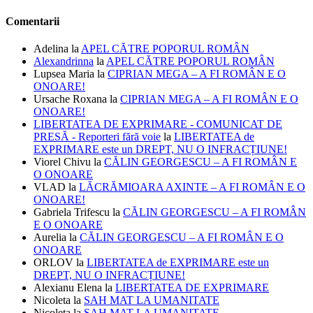
Comentarii
Adelina
la
APEL CĂTRE POPORUL ROMÂN
Alexandrinna
la
APEL CĂTRE POPORUL ROMÂN
Lupsea Maria
la
CIPRIAN MEGA – A FI ROMÂN E O
ONOARE!
Ursache Roxana
la
CIPRIAN MEGA – A FI ROMÂN E O
ONOARE!
LIBERTATEA DE EXPRIMARE - COMUNICAT DE
PRESĂ - Reporteri fără voie
la
LIBERTATEA de
EXPRIMARE este un DREPT, NU O INFRACȚIUNE!
Viorel Chivu
la
CĂLIN GEORGESCU – A FI ROMÂN E
O ONOARE
VLAD
la
LĂCRĂMIOARA AXINTE – A FI ROMÂN E O
ONOARE!
Gabriela Trifescu
la
CĂLIN GEORGESCU – A FI ROMÂN
E O ONOARE
Aurelia
la
CĂLIN GEORGESCU – A FI ROMÂN E O
ONOARE
ORLOV
la
LIBERTATEA de EXPRIMARE este un
DREPT, NU O INFRACȚIUNE!
Alexianu Elena
la
LIBERTATEA DE EXPRIMARE
Nicoleta
la
SAH MAT LA UMANITATE
Nicoleta
la
SAH MAT LA UMANITATE