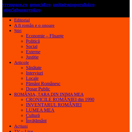
vrempace.ro
genocid.ro
unitateapoporului.ro
stop5gbucuresti.ro
Editorial
A fi român e o onoare
Știri
Economie – FInanțe
Politică
Social
Externe
Justiție
Articole
Sănătate
Interviuri
Locale
Pământ Românesc
Dosar Public
ROMÂNIA, ȚARA DIN INIMA MEA
CRONICILE ROMÂNIEI din 1990
INVENTARUL ROMÂNIEI
LUMEA MEA
Cultură
Învățământ
Acțiuni
TV – Live