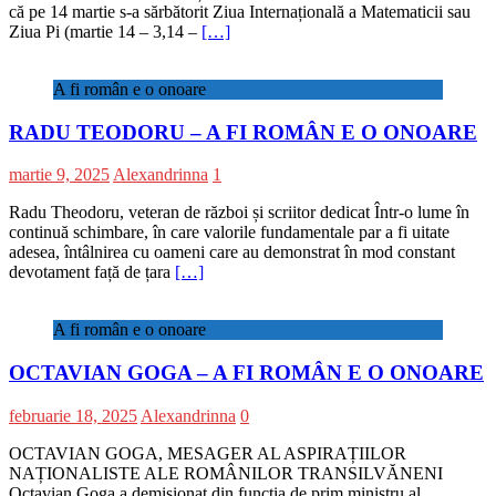
că pe 14 martie s-a sărbătorit Ziua Internațională a Matematicii sau
Ziua Pi (martie 14 – 3,14 –
[…]
A fi român e o onoare
RADU TEODORU – A FI ROMÂN E O ONOARE
martie 9, 2025
Alexandrinna
1
Radu Theodoru, veteran de război și scriitor dedicat Într-o lume în
continuă schimbare, în care valorile fundamentale par a fi uitate
adesea, întâlnirea cu oameni care au demonstrat în mod constant
devotament față de țara
[…]
A fi român e o onoare
OCTAVIAN GOGA – A FI ROMÂN E O ONOARE
februarie 18, 2025
Alexandrinna
0
OCTAVIAN GOGA, MESAGER AL ASPIRAȚIILOR
NAȚIONALISTE ALE ROMÂNILOR TRANSILVĂNENI
Octavian Goga a demisionat din funcția de prim ministru al