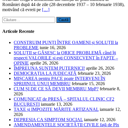
României după 44 de zile (28 decembrie 1937 – 10 februarie 1938),
motivând că evreii pe
[…]
Caută
după:
Articole Recente
CONSTRUIM PUNȚI ÎNTRE OAMENI și SOLUȚII la
PROBLEME
iunie 16, 2026
SOLUȚII se GĂSESC la ORICE PROBLEMĂ când îți
respecți VALORILE și ești CONSECVENT în FAPTE –
OPINIE
aprilie 26, 2026
ÎMPREUNA SUNTEM PUTERNICI!
aprilie 26, 2026
DEMOCRAȚIA LA JUDECATĂ
februarie 23, 2026
MIȘCAREA pentru PACE poate INTERVENI ÎN
SPRIJINUL UNUI MEMBRU
februarie 15, 2026
CUM ȘI DE CE SĂ DEVII MEMBRU MpP?
februarie 8,
2026
COMUNICAT de PRESĂ – SPITALUL CLINIC CF2
BUCUREȘTI
ianuarie 13, 2026
TAXE și IMPOZITE MĂRITE ARTIZANAL
ianuarie 12,
2026
DEPRESIA CA SIMPTOM SOCIAL
ianuarie 12, 2026
AMENDAMENTELE SOCIETĂȚII CIVILE față de Plx