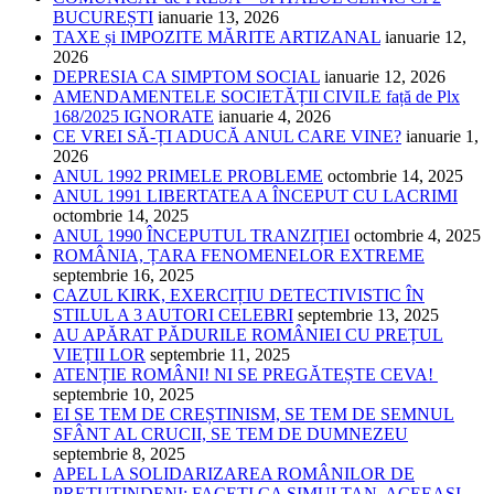
BUCUREȘTI
ianuarie 13, 2026
TAXE și IMPOZITE MĂRITE ARTIZANAL
ianuarie 12,
2026
DEPRESIA CA SIMPTOM SOCIAL
ianuarie 12, 2026
AMENDAMENTELE SOCIETĂȚII CIVILE față de Plx
168/2025 IGNORATE
ianuarie 4, 2026
CE VREI SĂ-ȚI ADUCĂ ANUL CARE VINE?
ianuarie 1,
2026
ANUL 1992 PRIMELE PROBLEME
octombrie 14, 2025
ANUL 1991 LIBERTATEA A ÎNCEPUT CU LACRIMI
octombrie 14, 2025
ANUL 1990 ÎNCEPUTUL TRANZIȚIEI
octombrie 4, 2025
ROMÂNIA, ȚARA FENOMENELOR EXTREME
septembrie 16, 2025
CAZUL KIRK, EXERCIȚIU DETECTIVISTIC ÎN
STILUL A 3 AUTORI CELEBRI
septembrie 13, 2025
AU APĂRAT PĂDURILE ROMÂNIEI CU PREȚUL
VIEȚII LOR
septembrie 11, 2025
ATENȚIE ROMÂNI! NI SE PREGĂTEȘTE CEVA!
septembrie 10, 2025
EI SE TEM DE CREȘTINISM, SE TEM DE SEMNUL
SFÂNT AL CRUCII, SE TEM DE DUMNEZEU
septembrie 8, 2025
APEL LA SOLIDARIZAREA ROMÂNILOR DE
PRETUTINDENI: FACEȚI CA SIMULTAN, ACEEAȘI