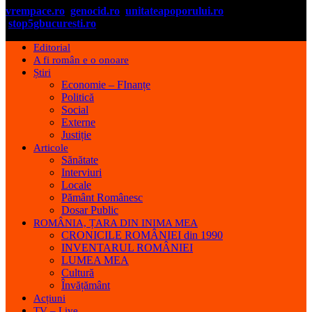
vrempace.ro
genocid.ro
unitateapoporului.ro
stop5gbucuresti.ro
Editorial
A fi român e o onoare
Știri
Economie – FInanțe
Politică
Social
Externe
Justiție
Articole
Sănătate
Interviuri
Locale
Pământ Românesc
Dosar Public
ROMÂNIA, ȚARA DIN INIMA MEA
CRONICILE ROMÂNIEI din 1990
INVENTARUL ROMÂNIEI
LUMEA MEA
Cultură
Învățământ
Acțiuni
TV – Live