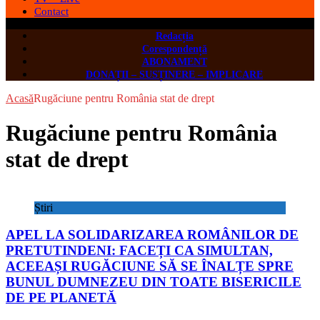
Contact
Redacția
Corespondență
ABONAMENT
DONAȚII – SUSȚINERE – IMPLICARE
Acasă
Rugăciune pentru România stat de drept
Rugăciune pentru România
stat de drept
Știri
APEL LA SOLIDARIZAREA ROMÂNILOR DE
PRETUTINDENI: FACEȚI CA SIMULTAN,
ACEEAȘI RUGĂCIUNE SĂ SE ÎNALȚE SPRE
BUNUL DUMNEZEU DIN TOATE BISERICILE
DE PE PLANETĂ