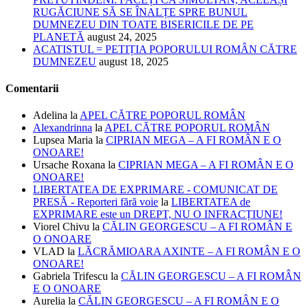
RUGĂCIUNE SĂ SE ÎNALȚE SPRE BUNUL
DUMNEZEU DIN TOATE BISERICILE DE PE
PLANETĂ
august 24, 2025
ACATISTUL = PETIȚIA POPORULUI ROMÂN CĂTRE
DUMNEZEU
august 18, 2025
Comentarii
Adelina
la
APEL CĂTRE POPORUL ROMÂN
Alexandrinna
la
APEL CĂTRE POPORUL ROMÂN
Lupsea Maria
la
CIPRIAN MEGA – A FI ROMÂN E O
ONOARE!
Ursache Roxana
la
CIPRIAN MEGA – A FI ROMÂN E O
ONOARE!
LIBERTATEA DE EXPRIMARE - COMUNICAT DE
PRESĂ - Reporteri fără voie
la
LIBERTATEA de
EXPRIMARE este un DREPT, NU O INFRACȚIUNE!
Viorel Chivu
la
CĂLIN GEORGESCU – A FI ROMÂN E
O ONOARE
VLAD
la
LĂCRĂMIOARA AXINTE – A FI ROMÂN E O
ONOARE!
Gabriela Trifescu
la
CĂLIN GEORGESCU – A FI ROMÂN
E O ONOARE
Aurelia
la
CĂLIN GEORGESCU – A FI ROMÂN E O