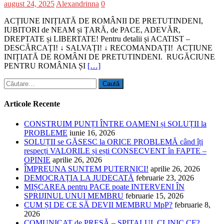
august 24, 2025
Alexandrinna
0
ACȚIUNE INIȚIATĂ DE ROMÂNII DE PRETUTINDENI,
IUBITORI de NEAM și ȚARĂ, de PACE, ADEVĂR,
DREPTATE și LIBERTATE! Pentru detalii și ACATIST –
DESCĂRCAȚI! ↓ SALVAȚI! ↓ RECOMANDAȚI! ACȚIUNE
INIȚIATĂ DE ROMÂNI DE PRETUTINDENI. RUGĂCIUNE
PENTRU ROMÂNIA ȘI
[…]
Caută
după:
Articole Recente
CONSTRUIM PUNȚI ÎNTRE OAMENI și SOLUȚII la
PROBLEME
iunie 16, 2026
SOLUȚII se GĂSESC la ORICE PROBLEMĂ când îți
respecți VALORILE și ești CONSECVENT în FAPTE –
OPINIE
aprilie 26, 2026
ÎMPREUNA SUNTEM PUTERNICI!
aprilie 26, 2026
DEMOCRAȚIA LA JUDECATĂ
februarie 23, 2026
MIȘCAREA pentru PACE poate INTERVENI ÎN
SPRIJINUL UNUI MEMBRU
februarie 15, 2026
CUM ȘI DE CE SĂ DEVII MEMBRU MpP?
februarie 8,
2026
COMUNICAT de PRESĂ – SPITALUL CLINIC CF2