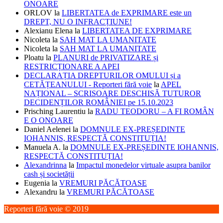
ONOARE
ORLOV
la
LIBERTATEA de EXPRIMARE este un
DREPT, NU O INFRACȚIUNE!
Alexianu Elena
la
LIBERTATEA DE EXPRIMARE
Nicoleta
la
SAH MAT LA UMANITATE
Nicoleta
la
SAH MAT LA UMANITATE
Ploatu
la
PLANURI de PRIVATIZARE și
RESTRICȚIONARE A APEI
DECLARAȚIA DREPTURILOR OMULUI și a
CETĂȚEANULUI - Reporteri fără voie
la
APEL
NAȚIONAL – SCRISOARE DESCHISĂ TUTUROR
DECIDENȚILOR ROMÂNIEI pe 15.10.2023
Prisching Laurentiu
la
RADU TEODORU – A FI ROMÂN
E O ONOARE
Daniel Aelenei
la
DOMNULE EX-PREȘEDINTE
IOHANNIS, RESPECTĂ CONSTITUȚIA!
Manuela A.
la
DOMNULE EX-PREȘEDINTE IOHANNIS,
RESPECTĂ CONSTITUȚIA!
Alexandrinna
la
Impactul monedelor virtuale asupra banilor
cash și societății
Eugenia
la
VREMURI PĂCĂTOASE
Alexandru
la
VREMURI PĂCĂTOASE
Reporteri fără voie ©️ 2019