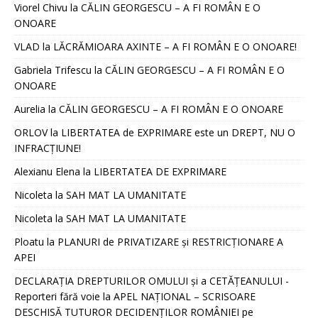
Viorel Chivu
la
CĂLIN GEORGESCU – A FI ROMÂN E O
ONOARE
VLAD
la
LĂCRĂMIOARA AXINTE – A FI ROMÂN E O ONOARE!
Gabriela Trifescu
la
CĂLIN GEORGESCU – A FI ROMÂN E O
ONOARE
Aurelia
la
CĂLIN GEORGESCU – A FI ROMÂN E O ONOARE
ORLOV
la
LIBERTATEA de EXPRIMARE este un DREPT, NU O
INFRACȚIUNE!
Alexianu Elena
la
LIBERTATEA DE EXPRIMARE
Nicoleta
la
SAH MAT LA UMANITATE
Nicoleta
la
SAH MAT LA UMANITATE
Ploatu
la
PLANURI de PRIVATIZARE și RESTRICȚIONARE A
APEI
DECLARAȚIA DREPTURILOR OMULUI și a CETĂȚEANULUI -
Reporteri fără voie
la
APEL NAȚIONAL – SCRISOARE
DESCHISĂ TUTUROR DECIDENȚILOR ROMÂNIEI pe