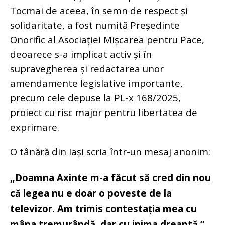
Tocmai de aceea, în semn de respect și
solidaritate, a fost numită Președinte
Onorific al Asociației Mișcarea pentru Pace,
deoarece s-a implicat activ și în
supravegherea și redactarea unor
amendamente legislative importante,
precum cele depuse la PL-x 168/2025,
proiect cu risc major pentru libertatea de
exprimare.
O tânără din Iași scria într-un mesaj anonim:
„Doamna Axinte m-a făcut să cred din nou
că legea nu e doar o poveste de la
televizor. Am trimis contestația mea cu
mâna tremurândă, dar cu inima dreaptă.”