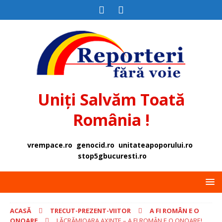
Uniți Salvăm Toată
România !
vrempace.ro
genocid.ro
unitateapoporului.ro
stop5gbucuresti.ro
ACASĂ
TRECUT-PREZENT-VIITOR
A FI ROMÂN E O
ONOARE
LĂCRĂMIOARA AXINTE – A FI ROMÂN E O ONOARE!