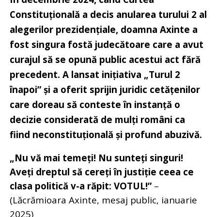
Constituțională a decis anularea turului 2 al
alegerilor prezidențiale, doamna Axinte a
fost singura fostă judecătoare care a avut
curajul să se opună public acestui act fără
precedent. A lansat inițiativa „Turul 2
înapoi” și a oferit sprijin juridic cetățenilor
care doreau să conteste în instanță o
decizie considerată de mulți români ca
fiind neconstituțională și profund abuzivă.
„Nu vă mai temeți! Nu sunteți singuri!
Aveți dreptul să cereți în justiție ceea ce
clasa politică v-a răpit: VOTUL!”
–
(Lăcrămioara Axinte, mesaj public, ianuarie
2025)