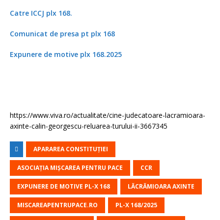
Catre ICCJ plx 168.
Comunicat de presa pt plx 168
Expunere de motive plx 168.2025
https://www.viva.ro/actualitate/cine-judecatoare-lacramioara-
axinte-calin-georgescu-reluarea-turului-ii-3667345
APARAREA CONSTITUȚIEI
ASOCIAȚIA MIȘCAREA PENTRU PACE
CCR
EXPUNERE DE MOTIVE PL-X 168
LĂCRĂMIOARA AXINTE
MISCAREAPENTRUPACE.RO
PL-X 168/2025