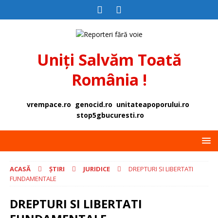
Uniți Salvăm Toată
România !
vrempace.ro
genocid.ro
unitateapoporului.ro
stop5gbucuresti.ro
ACASĂ
ȘTIRI
JURIDICE
DREPTURI SI LIBERTATI
FUNDAMENTALE
DREPTURI SI LIBERTATI