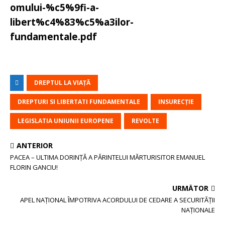
omului-%c5%9fi-a-
libert%c4%83%c5%a3ilor-
fundamentale.pdf
DREPTUL LA VIAȚĂ
DREPTURI SI LIBERTATI FUNDAMENTALE
INSURECȚIE
LEGISLATIA UNIUNII EUROPENE
REVOLTE
ANTERIOR
PACEA – ULTIMA DORINȚĂ A PĂRINTELUI MĂRTURISITOR EMANUEL
FLORIN GANCIU!
URMĂTOR
APEL NAȚIONAL ÎMPOTRIVA ACORDULUI DE CEDARE A SECURITĂȚII
NAȚIONALE