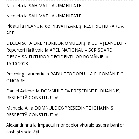
Nicoleta
la
SAH MAT LA UMANITATE
Nicoleta
la
SAH MAT LA UMANITATE
Ploatu
la
PLANURI de PRIVATIZARE și RESTRICȚIONARE A
APEI
DECLARAȚIA DREPTURILOR OMULUI și a CETĂȚEANULUI -
Reporteri fără voie
la
APEL NAȚIONAL – SCRISOARE
DESCHISĂ TUTUROR DECIDENȚILOR ROMÂNIEI pe
15.10.2023
Prisching Laurentiu
la
RADU TEODORU – A FI ROMÂN E O
ONOARE
Daniel Aelenei
la
DOMNULE EX-PREȘEDINTE IOHANNIS,
RESPECTĂ CONSTITUȚIA!
Manuela A.
la
DOMNULE EX-PREȘEDINTE IOHANNIS,
RESPECTĂ CONSTITUȚIA!
Alexandrinna
la
Impactul monedelor virtuale asupra banilor
cash și societății