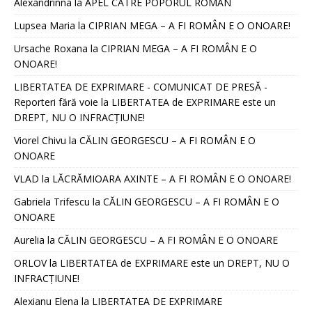
Alexandrinna
la
APEL CĂTRE POPORUL ROMÂN
Lupsea Maria
la
CIPRIAN MEGA – A FI ROMÂN E O ONOARE!
Ursache Roxana
la
CIPRIAN MEGA – A FI ROMÂN E O
ONOARE!
LIBERTATEA DE EXPRIMARE - COMUNICAT DE PRESĂ -
Reporteri fără voie
la
LIBERTATEA de EXPRIMARE este un
DREPT, NU O INFRACȚIUNE!
Viorel Chivu
la
CĂLIN GEORGESCU – A FI ROMÂN E O
ONOARE
VLAD
la
LĂCRĂMIOARA AXINTE – A FI ROMÂN E O ONOARE!
Gabriela Trifescu
la
CĂLIN GEORGESCU – A FI ROMÂN E O
ONOARE
Aurelia
la
CĂLIN GEORGESCU – A FI ROMÂN E O ONOARE
ORLOV
la
LIBERTATEA de EXPRIMARE este un DREPT, NU O
INFRACȚIUNE!
Alexianu Elena
la
LIBERTATEA DE EXPRIMARE