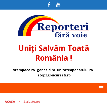
Uniți Salvăm Toată
România !
vrempace.ro
genocid.ro
unitateapoporului.ro
stop5gbucuresti.ro
ACASĂ
Sarbatoare