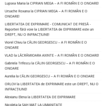
Lupsea Maria
la
CIPRIAN MEGA – A FI ROMÂN E O ONOARE!
Ursache Roxana
la
CIPRIAN MEGA – A FI ROMÂN E O
ONOARE!
LIBERTATEA DE EXPRIMARE - COMUNICAT DE PRESĂ -
Reporteri fără voie
la
LIBERTATEA de EXPRIMARE este un
DREPT, NU O INFRACȚIUNE!
Viorel Chivu
la
CĂLIN GEORGESCU – A FI ROMÂN E O
ONOARE
VLAD
la
LĂCRĂMIOARA AXINTE – A FI ROMÂN E O ONOARE!
Gabriela Trifescu
la
CĂLIN GEORGESCU – A FI ROMÂN E O
ONOARE
Aurelia
la
CĂLIN GEORGESCU – A FI ROMÂN E O ONOARE
ORLOV
la
LIBERTATEA de EXPRIMARE este un DREPT, NU O
INFRACȚIUNE!
Alexianu Elena
la
LIBERTATEA DE EXPRIMARE
Nicoleta
la
SAH MAT LA UMANITATE