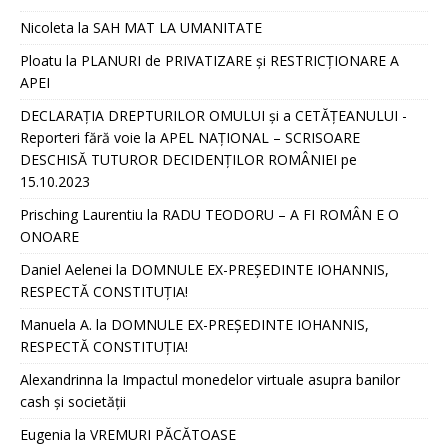
Nicoleta
la
SAH MAT LA UMANITATE
Ploatu
la
PLANURI de PRIVATIZARE și RESTRICȚIONARE A
APEI
DECLARAȚIA DREPTURILOR OMULUI și a CETĂȚEANULUI -
Reporteri fără voie
la
APEL NAȚIONAL – SCRISOARE
DESCHISĂ TUTUROR DECIDENȚILOR ROMÂNIEI pe
15.10.2023
Prisching Laurentiu
la
RADU TEODORU – A FI ROMÂN E O
ONOARE
Daniel Aelenei
la
DOMNULE EX-PREȘEDINTE IOHANNIS,
RESPECTĂ CONSTITUȚIA!
Manuela A.
la
DOMNULE EX-PREȘEDINTE IOHANNIS,
RESPECTĂ CONSTITUȚIA!
Alexandrinna
la
Impactul monedelor virtuale asupra banilor
cash și societății
Eugenia
la
VREMURI PĂCĂTOASE