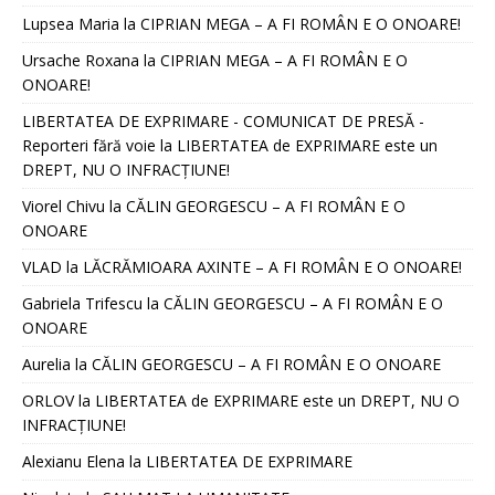
Lupsea Maria
la
CIPRIAN MEGA – A FI ROMÂN E O ONOARE!
Ursache Roxana
la
CIPRIAN MEGA – A FI ROMÂN E O
ONOARE!
LIBERTATEA DE EXPRIMARE - COMUNICAT DE PRESĂ -
Reporteri fără voie
la
LIBERTATEA de EXPRIMARE este un
DREPT, NU O INFRACȚIUNE!
Viorel Chivu
la
CĂLIN GEORGESCU – A FI ROMÂN E O
ONOARE
VLAD
la
LĂCRĂMIOARA AXINTE – A FI ROMÂN E O ONOARE!
Gabriela Trifescu
la
CĂLIN GEORGESCU – A FI ROMÂN E O
ONOARE
Aurelia
la
CĂLIN GEORGESCU – A FI ROMÂN E O ONOARE
ORLOV
la
LIBERTATEA de EXPRIMARE este un DREPT, NU O
INFRACȚIUNE!
Alexianu Elena
la
LIBERTATEA DE EXPRIMARE