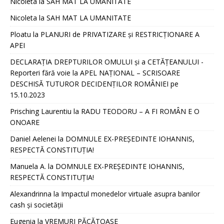
Nicoleta
la
SAH MAT LA UMANITATE
Nicoleta
la
SAH MAT LA UMANITATE
Ploatu
la
PLANURI de PRIVATIZARE și RESTRICȚIONARE A
APEI
DECLARAȚIA DREPTURILOR OMULUI și a CETĂȚEANULUI -
Reporteri fără voie
la
APEL NAȚIONAL – SCRISOARE
DESCHISĂ TUTUROR DECIDENȚILOR ROMÂNIEI pe
15.10.2023
Prisching Laurentiu
la
RADU TEODORU – A FI ROMÂN E O
ONOARE
Daniel Aelenei
la
DOMNULE EX-PREȘEDINTE IOHANNIS,
RESPECTĂ CONSTITUȚIA!
Manuela A.
la
DOMNULE EX-PREȘEDINTE IOHANNIS,
RESPECTĂ CONSTITUȚIA!
Alexandrinna
la
Impactul monedelor virtuale asupra banilor
cash și societății
Eugenia
la
VREMURI PĂCĂTOASE