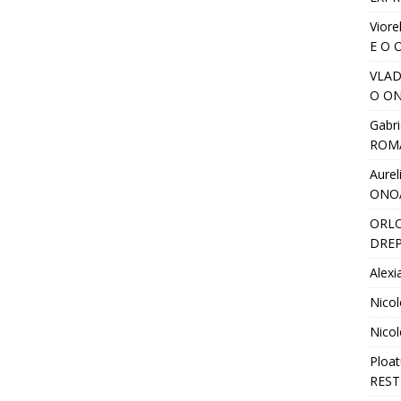
Viore
E O 
VLA
O ON
Gabri
ROM
Aurel
ONO
ORL
DREP
Alexi
Nicol
Nicol
Ploat
REST