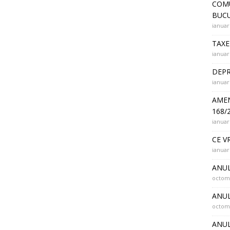
COMU
BUCU
ianuar
TAXE
ianuar
DEPR
ianuar
AMEN
168/
ianuar
CE V
ianuar
ANUL
octomb
ANUL
octomb
ANUL