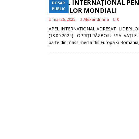
APEL INTERNAȚIONAL PE
DOSAR
CONSTRUIM
[ iunie 16, 2026 ]
LIDERILOR MONDIALI
PUBLIC
EDITORIAL
mai 26, 2025
Alexandrinna
0
APEL INTERNAȚIONAL ADRESAT LIDERILOR
(13.09.2024) OPRIȚI RĂZBOIUL! SALVAȚI EURO
parte din mass media din Europa și România,