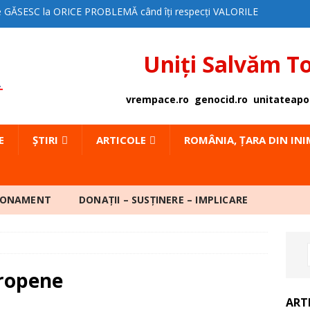
e GĂSESC la ORICE PROBLEMĂ când îți respecți VALORILE
PTE – OPINIE
EDITORIAL
Uniți Salvăm T
 SUNTEM PUTERNICI!
EDITORIAL
AȚIA LA JUDECATĂ
ACȚIUNI
vrempace.ro
genocid.ro
unitateapo
A pentru PACE poate INTERVENI ÎN SPRIJINUL UNUI
E
ȘTIRI
ARTICOLE
ROMÂNIA, ȚARA DIN IN
DE CE SĂ DEVII MEMBRU MpP?
EDITORIAL
AT de PRESĂ – SPITALUL CLINIC CF2 BUCUREȘTI
BONAMENT
DONAȚII – SUSȚINERE – IMPLICARE
 IMPOZITE MĂRITE ARTIZANAL
ȘTIRI
A CA SIMPTOM SOCIAL
DOSAR PUBLIC
uropene
TELE SOCIETĂȚII CIVILE față de Plx 168/2025
ART