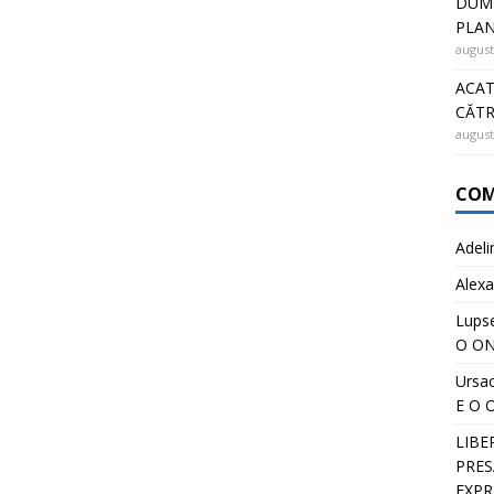
DUMN
PLA
august
ACAT
CĂT
august
COM
Adeli
Alexa
Lups
O ON
Ursa
E O 
LIBE
PRESĂ
EXPR