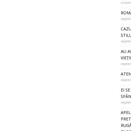
octomb
ROMÂ
septem
CAZU
STIL
septem
AU A
VIEȚI
septem
ATEN
septem
EI S
SFÂN
septem
APEL
PRET
RUGĂ