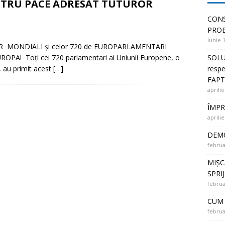
NTRU PACE ADRESAT TUTUROR
 PUNȚI ÎNTRE OAMENI și SOLUȚII la PROBLEME
CONS
PRO
iunie 
 MONDIALI și celor 720 de EUROPARLAMENTARI
SOLU
PA! Toți cei 720 parlamentari ai Uniunii Europene, o
respe
 au primit acest
[…]
FAPT
aprilie
ÎMPR
aprilie
DEMO
februa
MIȘC
SPRI
februa
CUM 
februa