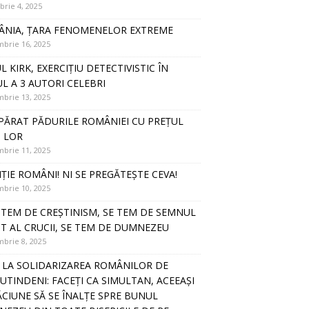
rie 4, 2025
NIA, ȚARA FENOMENELOR EXTREME
brie 16, 2025
L KIRK, EXERCIȚIU DETECTIVISTIC ÎN
UL A 3 AUTORI CELEBRI
brie 13, 2025
PĂRAT PĂDURILE ROMÂNIEI CU PREȚUL
I LOR
brie 11, 2025
ȚIE ROMÂNI! NI SE PREGĂTEȘTE CEVA!
brie 10, 2025
E TEM DE CREȘTINISM, SE TEM DE SEMNUL
T AL CRUCII, SE TEM DE DUMNEZEU
brie 8, 2025
 LA SOLIDARIZAREA ROMÂNILOR DE
UTINDENI: FACEȚI CA SIMULTAN, ACEEAȘI
CIUNE SĂ SE ÎNALȚE SPRE BUNUL