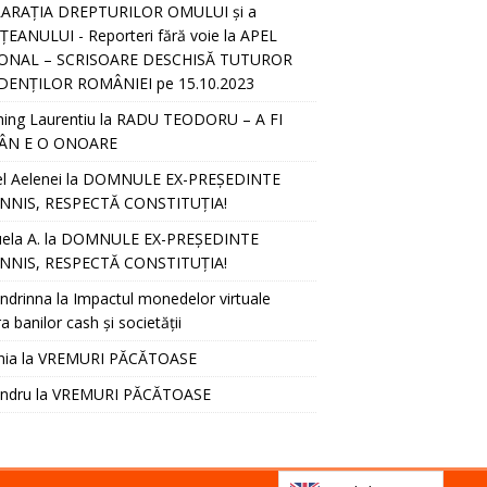
ARAȚIA DREPTURILOR OMULUI și a
EANULUI - Reporteri fără voie
la
APEL
ONAL – SCRISOARE DESCHISĂ TUTUROR
DENȚILOR ROMÂNIEI pe 15.10.2023
hing Laurentiu
la
RADU TEODORU – A FI
ÂN E O ONOARE
l Aelenei
la
DOMNULE EX-PREȘEDINTE
NNIS, RESPECTĂ CONSTITUȚIA!
ela A.
la
DOMNULE EX-PREȘEDINTE
NNIS, RESPECTĂ CONSTITUȚIA!
ndrinna
la
Impactul monedelor virtuale
a banilor cash și societății
nia
la
VREMURI PĂCĂTOASE
andru
la
VREMURI PĂCĂTOASE