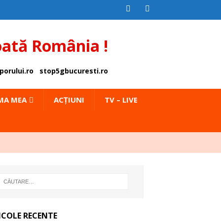
oată România !
porului.ro
stop5gbucuresti.ro
IMA MEA
ACȚIUNI
TV – LIVE
ICOLE RECENTE