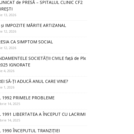
NICAT de PRESĂ – SPITALUL CLINIC CF2
REȘTI
ie 13, 2026
 și IMPOZITE MĂRITE ARTIZANAL
ie 12, 2026
ESIA CA SIMPTOM SOCIAL
ie 12, 2026
DAMENTELE SOCIETĂȚII CIVILE față de Plx
2025 IGNORATE
ie 4, 2026
REI SĂ-ȚI ADUCĂ ANUL CARE VINE?
ie 1, 2026
 1992 PRIMELE PROBLEME
rie 14, 2025
 1991 LIBERTATEA A ÎNCEPUT CU LACRIMI
rie 14, 2025
 1990 ÎNCEPUTUL TRANZIȚIEI