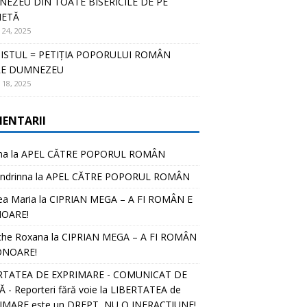
EZEU DIN TOATE BISERICILE DE PE
NETĂ
 24, 2025
ISTUL = PETIȚIA POPORULUI ROMÂN
RE DUMNEZEU
 18, 2025
ENTARII
na
la
APEL CĂTRE POPORUL ROMÂN
ndrinna
la
APEL CĂTRE POPORUL ROMÂN
ea Maria
la
CIPRIAN MEGA – A FI ROMÂN E
OARE!
che Roxana
la
CIPRIAN MEGA – A FI ROMÂN
ONOARE!
RTATEA DE EXPRIMARE - COMUNICAT DE
 - Reporteri fără voie
la
LIBERTATEA de
IMARE este un DREPT, NU O INFRACȚIUNE!