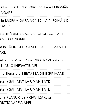
l Chivu
la
CĂLIN GEORGESCU – A FI ROMÂN
ONOARE
D
la
LĂCRĂMIOARA AXINTE – A FI ROMÂN E
OARE!
ela Trifescu
la
CĂLIN GEORGESCU – A FI
ÂN E O ONOARE
ia
la
CĂLIN GEORGESCU – A FI ROMÂN E O
ARE
OV
la
LIBERTATEA de EXPRIMARE este un
T, NU O INFRACȚIUNE!
anu Elena
la
LIBERTATEA DE EXPRIMARE
eta
la
SAH MAT LA UMANITATE
eta
la
SAH MAT LA UMANITATE
u
la
PLANURI de PRIVATIZARE și
RICȚIONARE A APEI