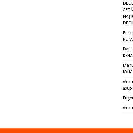
DECL
CETĂȚ
NAȚI
DECI
Prisc
ROM
Danie
IOHA
Manu
IOHA
Alexa
asupr
Euge
Alex