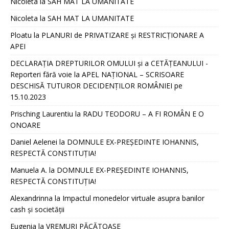
Nicoleta
la
SAH MAT LA UMANITATE
Nicoleta
la
SAH MAT LA UMANITATE
Ploatu
la
PLANURI de PRIVATIZARE și RESTRICȚIONARE A
APEI
DECLARAȚIA DREPTURILOR OMULUI și a CETĂȚEANULUI -
Reporteri fără voie
la
APEL NAȚIONAL – SCRISOARE
DESCHISĂ TUTUROR DECIDENȚILOR ROMÂNIEI pe
15.10.2023
Prisching Laurentiu
la
RADU TEODORU – A FI ROMÂN E O
ONOARE
Daniel Aelenei
la
DOMNULE EX-PREȘEDINTE IOHANNIS,
RESPECTĂ CONSTITUȚIA!
Manuela A.
la
DOMNULE EX-PREȘEDINTE IOHANNIS,
RESPECTĂ CONSTITUȚIA!
Alexandrinna
la
Impactul monedelor virtuale asupra banilor
cash și societății
Eugenia
la
VREMURI PĂCĂTOASE