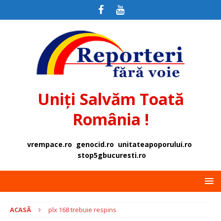
Uniți Salvăm Toată
România !
vrempace.ro
genocid.ro
unitateapoporului.ro
stop5gbucuresti.ro
ACASĂ
plx 168 trebuie respins