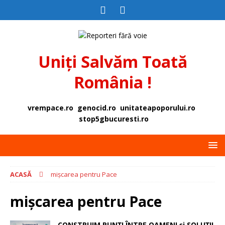
Uniți Salvăm Toată
România !
vrempace.ro
genocid.ro
unitateapoporului.ro
stop5gbucuresti.ro
ACASĂ
mișcarea pentru Pace
mișcarea pentru Pace
CONSTRUIM PUNȚI ÎNTRE OAMENI și SOLUȚII