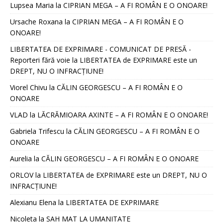
Lupsea Maria
la
CIPRIAN MEGA – A FI ROMÂN E O ONOARE!
Ursache Roxana
la
CIPRIAN MEGA – A FI ROMÂN E O
ONOARE!
LIBERTATEA DE EXPRIMARE - COMUNICAT DE PRESĂ -
Reporteri fără voie
la
LIBERTATEA de EXPRIMARE este un
DREPT, NU O INFRACȚIUNE!
Viorel Chivu
la
CĂLIN GEORGESCU – A FI ROMÂN E O
ONOARE
VLAD
la
LĂCRĂMIOARA AXINTE – A FI ROMÂN E O ONOARE!
Gabriela Trifescu
la
CĂLIN GEORGESCU – A FI ROMÂN E O
ONOARE
Aurelia
la
CĂLIN GEORGESCU – A FI ROMÂN E O ONOARE
ORLOV
la
LIBERTATEA de EXPRIMARE este un DREPT, NU O
INFRACȚIUNE!
Alexianu Elena
la
LIBERTATEA DE EXPRIMARE
Nicoleta
la
SAH MAT LA UMANITATE