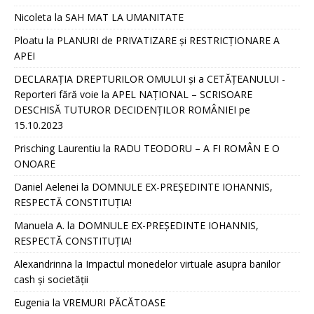
Nicoleta
la
SAH MAT LA UMANITATE
Ploatu
la
PLANURI de PRIVATIZARE și RESTRICȚIONARE A
APEI
DECLARAȚIA DREPTURILOR OMULUI și a CETĂȚEANULUI -
Reporteri fără voie
la
APEL NAȚIONAL – SCRISOARE
DESCHISĂ TUTUROR DECIDENȚILOR ROMÂNIEI pe
15.10.2023
Prisching Laurentiu
la
RADU TEODORU – A FI ROMÂN E O
ONOARE
Daniel Aelenei
la
DOMNULE EX-PREȘEDINTE IOHANNIS,
RESPECTĂ CONSTITUȚIA!
Manuela A.
la
DOMNULE EX-PREȘEDINTE IOHANNIS,
RESPECTĂ CONSTITUȚIA!
Alexandrinna
la
Impactul monedelor virtuale asupra banilor
cash și societății
Eugenia
la
VREMURI PĂCĂTOASE