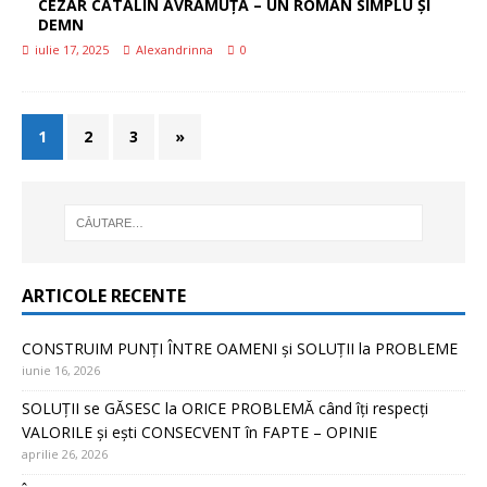
CEZAR CĂTĂLIN AVRĂMUȚĂ – UN ROMÂN SIMPLU ȘI
DEMN
iulie 17, 2025
Alexandrinna
0
1
2
3
»
ARTICOLE RECENTE
CONSTRUIM PUNȚI ÎNTRE OAMENI și SOLUȚII la PROBLEME
iunie 16, 2026
SOLUȚII se GĂSESC la ORICE PROBLEMĂ când îți respecți
VALORILE și ești CONSECVENT în FAPTE – OPINIE
aprilie 26, 2026