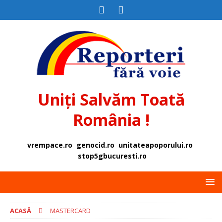
Uniți Salvăm Toată
România !
vrempace.ro
genocid.ro
unitateapoporului.ro
stop5gbucuresti.ro
ACASĂ
MASTERCARD