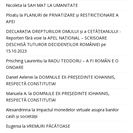
Nicoleta
la
SAH MAT LA UMANITATE
Ploatu
la
PLANURI de PRIVATIZARE și RESTRICȚIONARE A
APEI
DECLARAȚIA DREPTURILOR OMULUI și a CETĂȚEANULUI -
Reporteri fără voie
la
APEL NAȚIONAL – SCRISOARE
DESCHISĂ TUTUROR DECIDENȚILOR ROMÂNIEI pe
15.10.2023
Prisching Laurentiu
la
RADU TEODORU – A FI ROMÂN E O
ONOARE
Daniel Aelenei
la
DOMNULE EX-PREȘEDINTE IOHANNIS,
RESPECTĂ CONSTITUȚIA!
Manuela A.
la
DOMNULE EX-PREȘEDINTE IOHANNIS,
RESPECTĂ CONSTITUȚIA!
Alexandrinna
la
Impactul monedelor virtuale asupra banilor
cash și societății
Eugenia
la
VREMURI PĂCĂTOASE