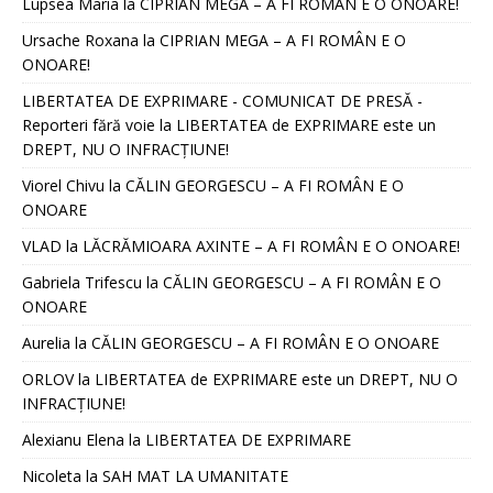
Lupsea Maria
la
CIPRIAN MEGA – A FI ROMÂN E O ONOARE!
Ursache Roxana
la
CIPRIAN MEGA – A FI ROMÂN E O
ONOARE!
LIBERTATEA DE EXPRIMARE - COMUNICAT DE PRESĂ -
Reporteri fără voie
la
LIBERTATEA de EXPRIMARE este un
DREPT, NU O INFRACȚIUNE!
Viorel Chivu
la
CĂLIN GEORGESCU – A FI ROMÂN E O
ONOARE
VLAD
la
LĂCRĂMIOARA AXINTE – A FI ROMÂN E O ONOARE!
Gabriela Trifescu
la
CĂLIN GEORGESCU – A FI ROMÂN E O
ONOARE
Aurelia
la
CĂLIN GEORGESCU – A FI ROMÂN E O ONOARE
ORLOV
la
LIBERTATEA de EXPRIMARE este un DREPT, NU O
INFRACȚIUNE!
Alexianu Elena
la
LIBERTATEA DE EXPRIMARE
Nicoleta
la
SAH MAT LA UMANITATE