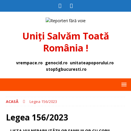
Uniți Salvăm Toată
România !
vrempace.ro
genocid.ro
unitateapoporului.ro
stop5gbucuresti.ro
ACASĂ
Legea 156/2023
Legea 156/2023
LISTA VULNERABILITĂȚILOR FAMILIILOR CU COPII