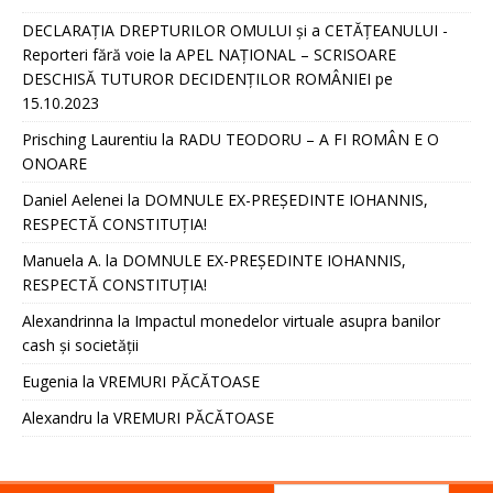
DECLARAȚIA DREPTURILOR OMULUI și a CETĂȚEANULUI -
Reporteri fără voie
la
APEL NAȚIONAL – SCRISOARE
DESCHISĂ TUTUROR DECIDENȚILOR ROMÂNIEI pe
15.10.2023
Prisching Laurentiu
la
RADU TEODORU – A FI ROMÂN E O
ONOARE
Daniel Aelenei
la
DOMNULE EX-PREȘEDINTE IOHANNIS,
RESPECTĂ CONSTITUȚIA!
Manuela A.
la
DOMNULE EX-PREȘEDINTE IOHANNIS,
RESPECTĂ CONSTITUȚIA!
Alexandrinna
la
Impactul monedelor virtuale asupra banilor
cash și societății
Eugenia
la
VREMURI PĂCĂTOASE
Alexandru
la
VREMURI PĂCĂTOASE