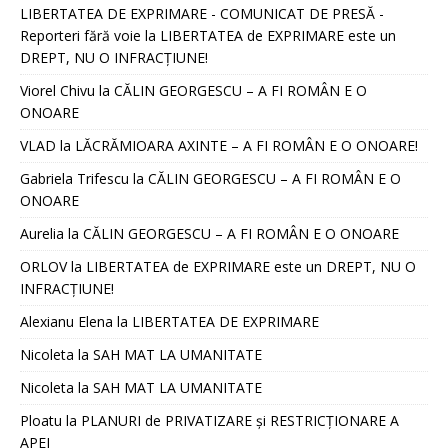
LIBERTATEA DE EXPRIMARE - COMUNICAT DE PRESĂ -
Reporteri fără voie
la
LIBERTATEA de EXPRIMARE este un
DREPT, NU O INFRACȚIUNE!
Viorel Chivu
la
CĂLIN GEORGESCU – A FI ROMÂN E O
ONOARE
VLAD
la
LĂCRĂMIOARA AXINTE – A FI ROMÂN E O ONOARE!
Gabriela Trifescu
la
CĂLIN GEORGESCU – A FI ROMÂN E O
ONOARE
Aurelia
la
CĂLIN GEORGESCU – A FI ROMÂN E O ONOARE
ORLOV
la
LIBERTATEA de EXPRIMARE este un DREPT, NU O
INFRACȚIUNE!
Alexianu Elena
la
LIBERTATEA DE EXPRIMARE
Nicoleta
la
SAH MAT LA UMANITATE
Nicoleta
la
SAH MAT LA UMANITATE
Ploatu
la
PLANURI de PRIVATIZARE și RESTRICȚIONARE A
APEI