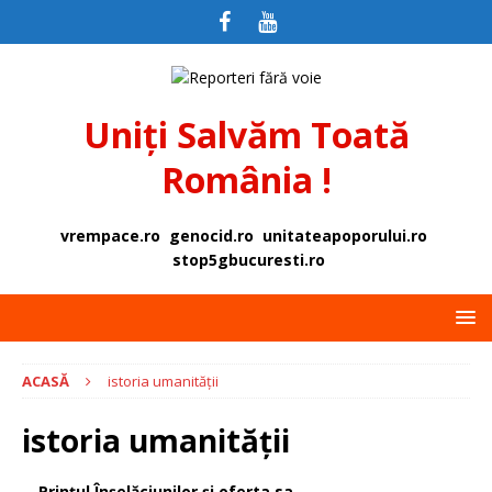
Uniți Salvăm Toată
România !
vrempace.ro
genocid.ro
unitateapoporului.ro
stop5gbucuresti.ro
ACASĂ
istoria umanității
istoria umanității
Prințul Înșelăciunilor și oferta sa