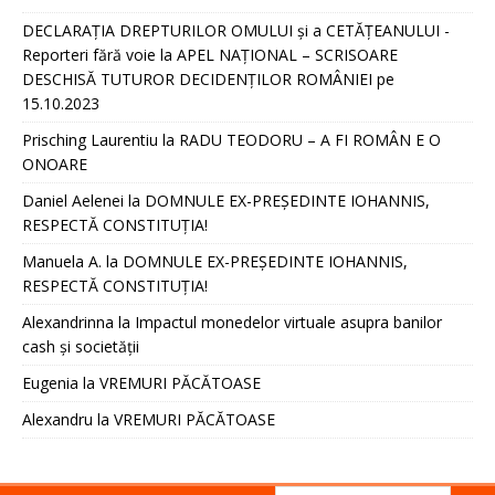
DECLARAȚIA DREPTURILOR OMULUI și a CETĂȚEANULUI -
Reporteri fără voie
la
APEL NAȚIONAL – SCRISOARE
DESCHISĂ TUTUROR DECIDENȚILOR ROMÂNIEI pe
15.10.2023
Prisching Laurentiu
la
RADU TEODORU – A FI ROMÂN E O
ONOARE
Daniel Aelenei
la
DOMNULE EX-PREȘEDINTE IOHANNIS,
RESPECTĂ CONSTITUȚIA!
Manuela A.
la
DOMNULE EX-PREȘEDINTE IOHANNIS,
RESPECTĂ CONSTITUȚIA!
Alexandrinna
la
Impactul monedelor virtuale asupra banilor
cash și societății
Eugenia
la
VREMURI PĂCĂTOASE
Alexandru
la
VREMURI PĂCĂTOASE