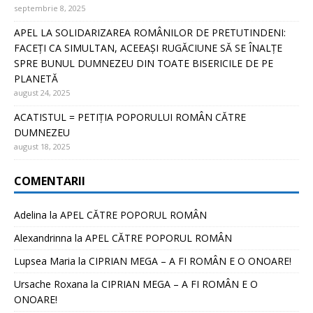
septembrie 8, 2025
APEL LA SOLIDARIZAREA ROMÂNILOR DE PRETUTINDENI:
FACEȚI CA SIMULTAN, ACEEAȘI RUGĂCIUNE SĂ SE ÎNALȚE
SPRE BUNUL DUMNEZEU DIN TOATE BISERICILE DE PE
PLANETĂ
august 24, 2025
ACATISTUL = PETIȚIA POPORULUI ROMÂN CĂTRE
DUMNEZEU
august 18, 2025
COMENTARII
Adelina
la
APEL CĂTRE POPORUL ROMÂN
Alexandrinna
la
APEL CĂTRE POPORUL ROMÂN
Lupsea Maria
la
CIPRIAN MEGA – A FI ROMÂN E O ONOARE!
Ursache Roxana
la
CIPRIAN MEGA – A FI ROMÂN E O
ONOARE!