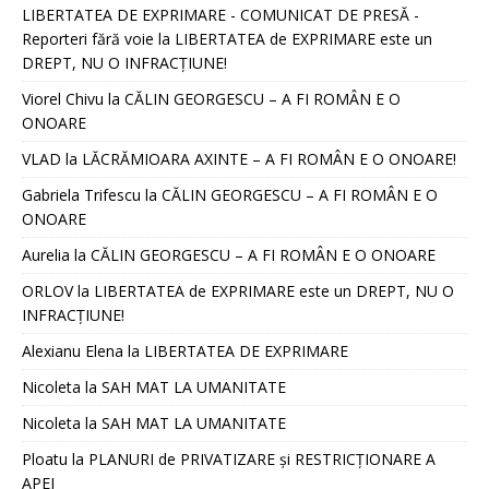
LIBERTATEA DE EXPRIMARE - COMUNICAT DE PRESĂ -
Reporteri fără voie
la
LIBERTATEA de EXPRIMARE este un
DREPT, NU O INFRACȚIUNE!
Viorel Chivu
la
CĂLIN GEORGESCU – A FI ROMÂN E O
ONOARE
VLAD
la
LĂCRĂMIOARA AXINTE – A FI ROMÂN E O ONOARE!
Gabriela Trifescu
la
CĂLIN GEORGESCU – A FI ROMÂN E O
ONOARE
Aurelia
la
CĂLIN GEORGESCU – A FI ROMÂN E O ONOARE
ORLOV
la
LIBERTATEA de EXPRIMARE este un DREPT, NU O
INFRACȚIUNE!
Alexianu Elena
la
LIBERTATEA DE EXPRIMARE
Nicoleta
la
SAH MAT LA UMANITATE
Nicoleta
la
SAH MAT LA UMANITATE
Ploatu
la
PLANURI de PRIVATIZARE și RESTRICȚIONARE A
APEI