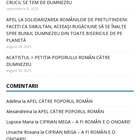
CRUCII, SE TEM DE DUMNEZEU
septembrie 8, 2025
APEL LA SOLIDARIZAREA ROMÂNILOR DE PRETUTINDENI:
FACEȚI CA SIMULTAN, ACEEAȘI RUGĂCIUNE SĂ SE ÎNALȚE
SPRE BUNUL DUMNEZEU DIN TOATE BISERICILE DE PE
PLANETĂ
august 24, 2025
ACATISTUL = PETIȚIA POPORULUI ROMÂN CĂTRE
DUMNEZEU
august 18, 2025
COMENTARII
Adelina
la
APEL CĂTRE POPORUL ROMÂN
Alexandrinna
la
APEL CĂTRE POPORUL ROMÂN
Lupsea Maria
la
CIPRIAN MEGA – A FI ROMÂN E O ONOARE!
Ursache Roxana
la
CIPRIAN MEGA – A FI ROMÂN E O
ONOARE!