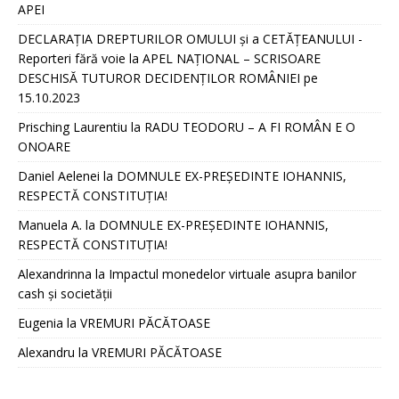
APEI
DECLARAȚIA DREPTURILOR OMULUI și a CETĂȚEANULUI -
Reporteri fără voie
la
APEL NAȚIONAL – SCRISOARE
DESCHISĂ TUTUROR DECIDENȚILOR ROMÂNIEI pe
15.10.2023
Prisching Laurentiu
la
RADU TEODORU – A FI ROMÂN E O
ONOARE
Daniel Aelenei
la
DOMNULE EX-PREȘEDINTE IOHANNIS,
RESPECTĂ CONSTITUȚIA!
Manuela A.
la
DOMNULE EX-PREȘEDINTE IOHANNIS,
RESPECTĂ CONSTITUȚIA!
Alexandrinna
la
Impactul monedelor virtuale asupra banilor
cash și societății
Eugenia
la
VREMURI PĂCĂTOASE
Alexandru
la
VREMURI PĂCĂTOASE