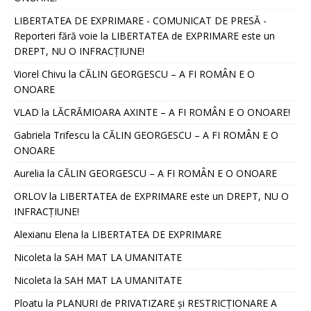
LIBERTATEA DE EXPRIMARE - COMUNICAT DE PRESĂ -
Reporteri fără voie
la
LIBERTATEA de EXPRIMARE este un
DREPT, NU O INFRACȚIUNE!
Viorel Chivu
la
CĂLIN GEORGESCU – A FI ROMÂN E O
ONOARE
VLAD
la
LĂCRĂMIOARA AXINTE – A FI ROMÂN E O ONOARE!
Gabriela Trifescu
la
CĂLIN GEORGESCU – A FI ROMÂN E O
ONOARE
Aurelia
la
CĂLIN GEORGESCU – A FI ROMÂN E O ONOARE
ORLOV
la
LIBERTATEA de EXPRIMARE este un DREPT, NU O
INFRACȚIUNE!
Alexianu Elena
la
LIBERTATEA DE EXPRIMARE
Nicoleta
la
SAH MAT LA UMANITATE
Nicoleta
la
SAH MAT LA UMANITATE
Ploatu
la
PLANURI de PRIVATIZARE și RESTRICȚIONARE A