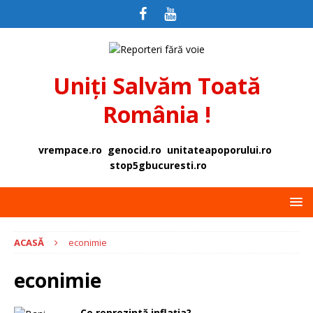
Uniți Salvăm Toată
România !
vrempace.ro
genocid.ro
unitateapoporului.ro
stop5gbucuresti.ro
ACASĂ
econimie
econimie
Ce reprezintă inflația?