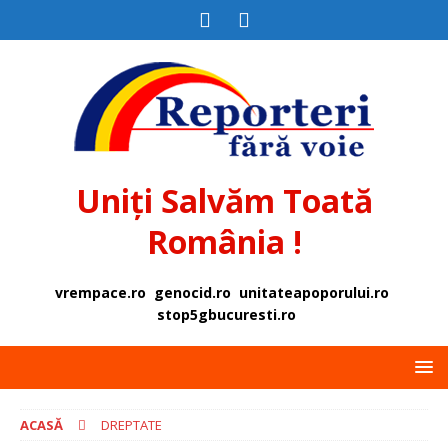
Uniți Salvăm Toată
România !
vrempace.ro
genocid.ro
unitateapoporului.ro
stop5gbucuresti.ro
ACASĂ
DREPTATE