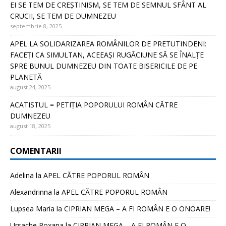
EI SE TEM DE CREȘTINISM, SE TEM DE SEMNUL SFÂNT AL
CRUCII, SE TEM DE DUMNEZEU
septembrie 8, 2025
APEL LA SOLIDARIZAREA ROMÂNILOR DE PRETUTINDENI:
FACEȚI CA SIMULTAN, ACEEAȘI RUGĂCIUNE SĂ SE ÎNALȚE
SPRE BUNUL DUMNEZEU DIN TOATE BISERICILE DE PE
PLANETĂ
august 24, 2025
ACATISTUL = PETIȚIA POPORULUI ROMÂN CĂTRE
DUMNEZEU
august 18, 2025
COMENTARII
Adelina
la
APEL CĂTRE POPORUL ROMÂN
Alexandrinna
la
APEL CĂTRE POPORUL ROMÂN
Lupsea Maria
la
CIPRIAN MEGA – A FI ROMÂN E O ONOARE!
Ursache Roxana
la
CIPRIAN MEGA – A FI ROMÂN E O