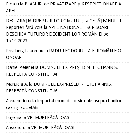
Ploatu
la
PLANURI de PRIVATIZARE și RESTRICȚIONARE A
APEI
DECLARAȚIA DREPTURILOR OMULUI și a CETĂȚEANULUI -
Reporteri fără voie
la
APEL NAȚIONAL – SCRISOARE
DESCHISĂ TUTUROR DECIDENȚILOR ROMÂNIEI pe
15.10.2023
Prisching Laurentiu
la
RADU TEODORU – A FI ROMÂN E O
ONOARE
Daniel Aelenei
la
DOMNULE EX-PREȘEDINTE IOHANNIS,
RESPECTĂ CONSTITUȚIA!
Manuela A.
la
DOMNULE EX-PREȘEDINTE IOHANNIS,
RESPECTĂ CONSTITUȚIA!
Alexandrinna
la
Impactul monedelor virtuale asupra banilor
cash și societății
Eugenia
la
VREMURI PĂCĂTOASE
Alexandru
la
VREMURI PĂCĂTOASE