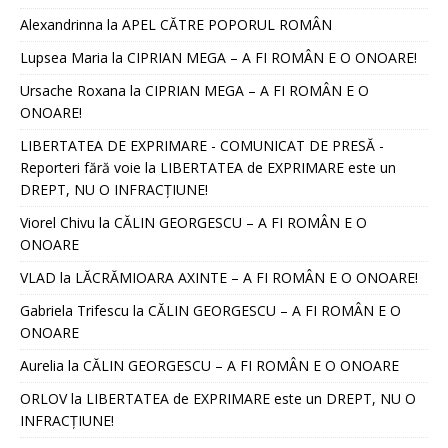
Alexandrinna
la
APEL CĂTRE POPORUL ROMÂN
Lupsea Maria
la
CIPRIAN MEGA – A FI ROMÂN E O ONOARE!
Ursache Roxana
la
CIPRIAN MEGA – A FI ROMÂN E O
ONOARE!
LIBERTATEA DE EXPRIMARE - COMUNICAT DE PRESĂ -
Reporteri fără voie
la
LIBERTATEA de EXPRIMARE este un
DREPT, NU O INFRACȚIUNE!
Viorel Chivu
la
CĂLIN GEORGESCU – A FI ROMÂN E O
ONOARE
VLAD
la
LĂCRĂMIOARA AXINTE – A FI ROMÂN E O ONOARE!
Gabriela Trifescu
la
CĂLIN GEORGESCU – A FI ROMÂN E O
ONOARE
Aurelia
la
CĂLIN GEORGESCU – A FI ROMÂN E O ONOARE
ORLOV
la
LIBERTATEA de EXPRIMARE este un DREPT, NU O
INFRACȚIUNE!