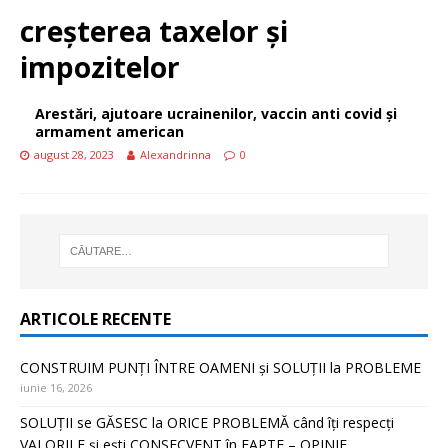
creșterea taxelor și
impozitelor
Arestări, ajutoare ucrainenilor, vaccin anti covid și
armament american
august 28, 2023
Alexandrinna
0
ARTICOLE RECENTE
CONSTRUIM PUNȚI ÎNTRE OAMENI și SOLUȚII la PROBLEME
iunie 16, 2026
SOLUȚII se GĂSESC la ORICE PROBLEMĂ când îți respecți
VALORILE și ești CONSECVENT în FAPTE – OPINIE