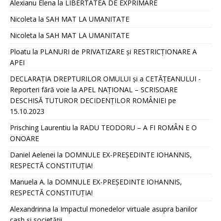
Alexianu Elena
la
LIBERTATEA DE EXPRIMARE
Nicoleta
la
SAH MAT LA UMANITATE
Nicoleta
la
SAH MAT LA UMANITATE
Ploatu
la
PLANURI de PRIVATIZARE și RESTRICȚIONARE A
APEI
DECLARAȚIA DREPTURILOR OMULUI și a CETĂȚEANULUI -
Reporteri fără voie
la
APEL NAȚIONAL – SCRISOARE
DESCHISĂ TUTUROR DECIDENȚILOR ROMÂNIEI pe
15.10.2023
Prisching Laurentiu
la
RADU TEODORU – A FI ROMÂN E O
ONOARE
Daniel Aelenei
la
DOMNULE EX-PREȘEDINTE IOHANNIS,
RESPECTĂ CONSTITUȚIA!
Manuela A.
la
DOMNULE EX-PREȘEDINTE IOHANNIS,
RESPECTĂ CONSTITUȚIA!
Alexandrinna
la
Impactul monedelor virtuale asupra banilor
cash și societății