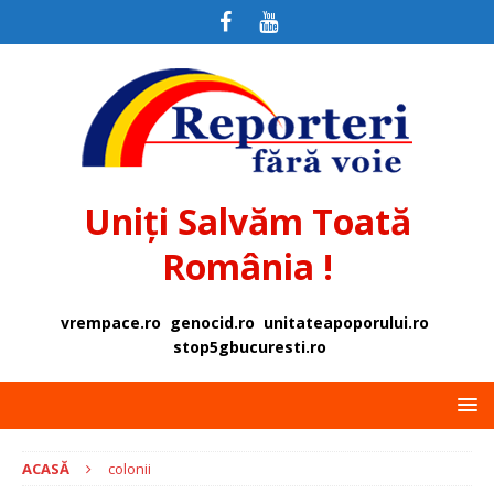
Uniți Salvăm Toată
România !
vrempace.ro
genocid.ro
unitateapoporului.ro
stop5gbucuresti.ro
ACASĂ
colonii