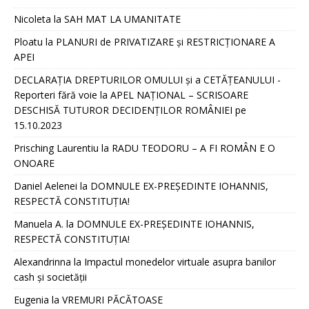
Nicoleta
la
SAH MAT LA UMANITATE
Ploatu
la
PLANURI de PRIVATIZARE și RESTRICȚIONARE A
APEI
DECLARAȚIA DREPTURILOR OMULUI și a CETĂȚEANULUI -
Reporteri fără voie
la
APEL NAȚIONAL – SCRISOARE
DESCHISĂ TUTUROR DECIDENȚILOR ROMÂNIEI pe
15.10.2023
Prisching Laurentiu
la
RADU TEODORU – A FI ROMÂN E O
ONOARE
Daniel Aelenei
la
DOMNULE EX-PREȘEDINTE IOHANNIS,
RESPECTĂ CONSTITUȚIA!
Manuela A.
la
DOMNULE EX-PREȘEDINTE IOHANNIS,
RESPECTĂ CONSTITUȚIA!
Alexandrinna
la
Impactul monedelor virtuale asupra banilor
cash și societății
Eugenia
la
VREMURI PĂCĂTOASE