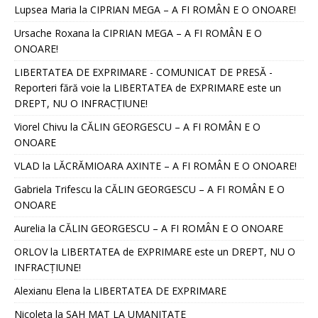
Lupsea Maria
la
CIPRIAN MEGA – A FI ROMÂN E O ONOARE!
Ursache Roxana
la
CIPRIAN MEGA – A FI ROMÂN E O
ONOARE!
LIBERTATEA DE EXPRIMARE - COMUNICAT DE PRESĂ -
Reporteri fără voie
la
LIBERTATEA de EXPRIMARE este un
DREPT, NU O INFRACȚIUNE!
Viorel Chivu
la
CĂLIN GEORGESCU – A FI ROMÂN E O
ONOARE
VLAD
la
LĂCRĂMIOARA AXINTE – A FI ROMÂN E O ONOARE!
Gabriela Trifescu
la
CĂLIN GEORGESCU – A FI ROMÂN E O
ONOARE
Aurelia
la
CĂLIN GEORGESCU – A FI ROMÂN E O ONOARE
ORLOV
la
LIBERTATEA de EXPRIMARE este un DREPT, NU O
INFRACȚIUNE!
Alexianu Elena
la
LIBERTATEA DE EXPRIMARE
Nicoleta
la
SAH MAT LA UMANITATE