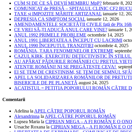
CUM ȘI DE CE SĂ DEVII MEMBRU MpP?
februarie 8, 20
COMUNICAT de PRESĂ – SPITALUL CLINIC CF2 BUC
TAXE și IMPOZITE MĂRITE ARTIZANAL
ianuarie 12, 20
DEPRESIA CA SIMPTOM SOCIAL
ianuarie 12, 2026
AMENDAMENTELE SOCIETĂȚII CIVILE față de Plx 168
CE VREI SĂ-ȚI ADUCĂ ANUL CARE VINE?
ianuarie 1, 
ANUL 1992 PRIMELE PROBLEME
octombrie 14, 2025
ANUL 1991 LIBERTATEA A ÎNCEPUT CU LACRIMI
octo
ANUL 1990 ÎNCEPUTUL TRANZIȚIEI
octombrie 4, 2025
ROMÂNIA, ȚARA FENOMENELOR EXTREME
septembr
CAZUL KIRK, EXERCIȚIU DETECTIVISTIC ÎN STILUL
AU APĂRAT PĂDURILE ROMÂNIEI CU PREȚUL VIEȚI
ATENȚIE ROMÂNI! NI SE PREGĂTEȘTE CEVA!
septem
EI SE TEM DE CREȘTINISM, SE TEM DE SEMNUL SF
APEL LA SOLIDARIZAREA ROMÂNILOR DE PRETUTI
BISERICILE DE PE PLANETĂ
august 24, 2025
ACATISTUL = PETIȚIA POPORULUI ROMÂN CĂTRE
Comentarii
Adelina
la
APEL CĂTRE POPORUL ROMÂN
Alexandrinna
la
APEL CĂTRE POPORUL ROMÂN
Lupsea Maria
la
CIPRIAN MEGA – A FI ROMÂN E O ON
Ursache Roxana
la
CIPRIAN MEGA – A FI ROMÂN E O 