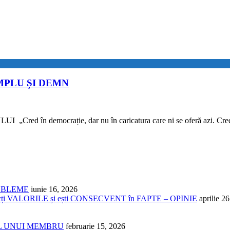
MPLU ȘI DEMN
ocrație, dar nu în caricatura care ni se oferă azi. Cred în statu
ROBLEME
iunie 16, 2026
cți VALORILE și ești CONSECVENT în FAPTE – OPINIE
aprilie 2
NUL UNUI MEMBRU
februarie 15, 2026