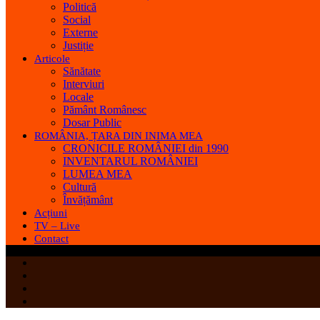
Politică
Social
Externe
Justiție
Articole
Sănătate
Interviuri
Locale
Pământ Românesc
Dosar Public
ROMÂNIA, ȚARA DIN INIMA MEA
CRONICILE ROMÂNIEI din 1990
INVENTARUL ROMÂNIEI
LUMEA MEA
Cultură
Învățământ
Acțiuni
TV – Live
Contact