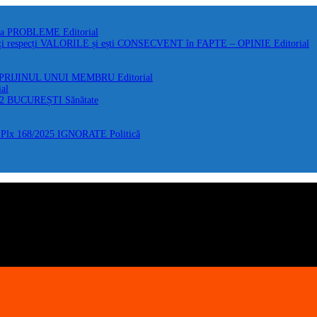
 la PROBLEME
Editorial
i respecți VALORILE și ești CONSECVENT în FAPTE – OPINIE
Editorial
 SPRIJINUL UNUI MEMBRU
Editorial
ial
F2 BUCUREȘTI
Sănătate
Plx 168/2025 IGNORATE
Politică