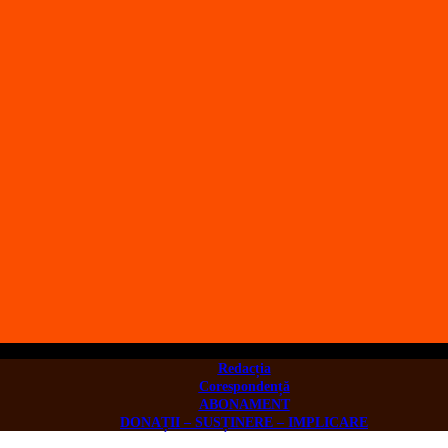
Redacția
Corespondență
ABONAMENT
DONAȚII – SUSȚINERE – IMPLICARE