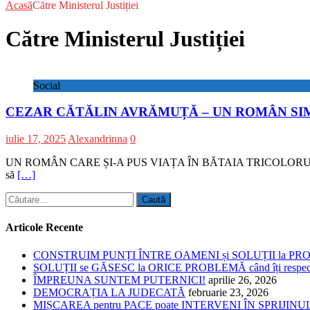
Acasă
Către Ministerul Justiției
Către Ministerul Justiției
Social
CEZAR CĂTĂLIN AVRĂMUȚĂ – UN ROMÂN SI
iulie 17, 2025
Alexandrinna
0
UN ROMÂN CARE ȘI-A PUS VIAȚA ÎN BĂTAIA TRICOLORULUI „Cred în dem
să
[…]
Caută
după:
Articole Recente
CONSTRUIM PUNȚI ÎNTRE OAMENI și SOLUȚII la P
SOLUȚII se GĂSESC la ORICE PROBLEMĂ când îți respe
ÎMPREUNA SUNTEM PUTERNICI!
aprilie 26, 2026
DEMOCRAȚIA LA JUDECATĂ
februarie 23, 2026
MIȘCAREA pentru PACE poate INTERVENI ÎN SPRIJI