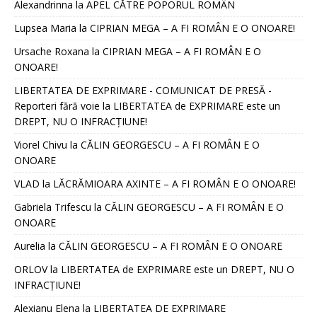
Alexandrinna
la
APEL CĂTRE POPORUL ROMÂN
Lupsea Maria
la
CIPRIAN MEGA – A FI ROMÂN E O ONOARE!
Ursache Roxana
la
CIPRIAN MEGA – A FI ROMÂN E O
ONOARE!
LIBERTATEA DE EXPRIMARE - COMUNICAT DE PRESĂ -
Reporteri fără voie
la
LIBERTATEA de EXPRIMARE este un
DREPT, NU O INFRACȚIUNE!
Viorel Chivu
la
CĂLIN GEORGESCU – A FI ROMÂN E O
ONOARE
VLAD
la
LĂCRĂMIOARA AXINTE – A FI ROMÂN E O ONOARE!
Gabriela Trifescu
la
CĂLIN GEORGESCU – A FI ROMÂN E O
ONOARE
Aurelia
la
CĂLIN GEORGESCU – A FI ROMÂN E O ONOARE
ORLOV
la
LIBERTATEA de EXPRIMARE este un DREPT, NU O
INFRACȚIUNE!
Alexianu Elena
la
LIBERTATEA DE EXPRIMARE