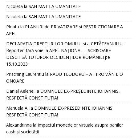
Nicoleta
la
SAH MAT LA UMANITATE
Nicoleta
la
SAH MAT LA UMANITATE
Ploatu
la
PLANURI de PRIVATIZARE și RESTRICȚIONARE A
APEI
DECLARAȚIA DREPTURILOR OMULUI și a CETĂȚEANULUI -
Reporteri fără voie
la
APEL NAȚIONAL – SCRISOARE
DESCHISĂ TUTUROR DECIDENȚILOR ROMÂNIEI pe
15.10.2023
Prisching Laurentiu
la
RADU TEODORU – A FI ROMÂN E O
ONOARE
Daniel Aelenei
la
DOMNULE EX-PREȘEDINTE IOHANNIS,
RESPECTĂ CONSTITUȚIA!
Manuela A.
la
DOMNULE EX-PREȘEDINTE IOHANNIS,
RESPECTĂ CONSTITUȚIA!
Alexandrinna
la
Impactul monedelor virtuale asupra banilor
cash și societății