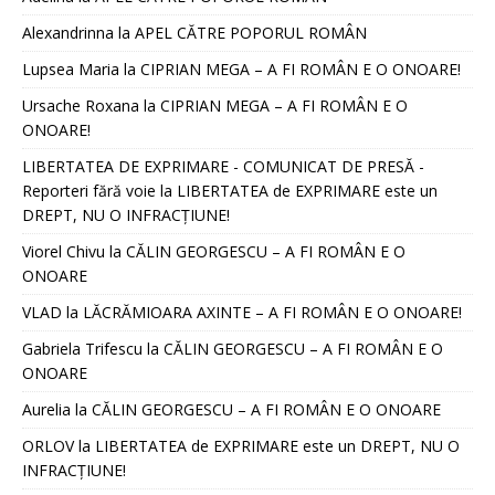
Alexandrinna
la
APEL CĂTRE POPORUL ROMÂN
Lupsea Maria
la
CIPRIAN MEGA – A FI ROMÂN E O ONOARE!
Ursache Roxana
la
CIPRIAN MEGA – A FI ROMÂN E O
ONOARE!
LIBERTATEA DE EXPRIMARE - COMUNICAT DE PRESĂ -
Reporteri fără voie
la
LIBERTATEA de EXPRIMARE este un
DREPT, NU O INFRACȚIUNE!
Viorel Chivu
la
CĂLIN GEORGESCU – A FI ROMÂN E O
ONOARE
VLAD
la
LĂCRĂMIOARA AXINTE – A FI ROMÂN E O ONOARE!
Gabriela Trifescu
la
CĂLIN GEORGESCU – A FI ROMÂN E O
ONOARE
Aurelia
la
CĂLIN GEORGESCU – A FI ROMÂN E O ONOARE
ORLOV
la
LIBERTATEA de EXPRIMARE este un DREPT, NU O
INFRACȚIUNE!