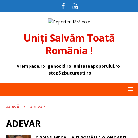
Uniți Salvăm Toată
România !
vrempace.ro
genocid.ro
unitateapoporului.ro
stop5gbucuresti.ro
ACASĂ
ADEVAR
ADEVAR
CIPRIAN MEGA – A FI ROMÂN E O ONOARE!