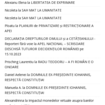
Alexianu Elena
la
LIBERTATEA DE EXPRIMARE
Nicoleta
la
SAH MAT LA UMANITATE
Nicoleta
la
SAH MAT LA UMANITATE
Ploatu
la
PLANURI de PRIVATIZARE și RESTRICȚIONARE A
APEI
DECLARAȚIA DREPTURILOR OMULUI și a CETĂȚEANULUI -
Reporteri fără voie
la
APEL NAȚIONAL – SCRISOARE
DESCHISĂ TUTUROR DECIDENȚILOR ROMÂNIEI pe
15.10.2023
Prisching Laurentiu
la
RADU TEODORU – A FI ROMÂN E O
ONOARE
Daniel Aelenei
la
DOMNULE EX-PREȘEDINTE IOHANNIS,
RESPECTĂ CONSTITUȚIA!
Manuela A.
la
DOMNULE EX-PREȘEDINTE IOHANNIS,
RESPECTĂ CONSTITUȚIA!
Alexandrinna
la
Impactul monedelor virtuale asupra banilor