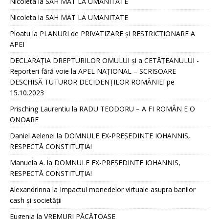
Nicoleta
la
SAH MAT LA UMANITATE
Nicoleta
la
SAH MAT LA UMANITATE
Ploatu
la
PLANURI de PRIVATIZARE și RESTRICȚIONARE A
APEI
DECLARAȚIA DREPTURILOR OMULUI și a CETĂȚEANULUI -
Reporteri fără voie
la
APEL NAȚIONAL – SCRISOARE
DESCHISĂ TUTUROR DECIDENȚILOR ROMÂNIEI pe
15.10.2023
Prisching Laurentiu
la
RADU TEODORU – A FI ROMÂN E O
ONOARE
Daniel Aelenei
la
DOMNULE EX-PREȘEDINTE IOHANNIS,
RESPECTĂ CONSTITUȚIA!
Manuela A.
la
DOMNULE EX-PREȘEDINTE IOHANNIS,
RESPECTĂ CONSTITUȚIA!
Alexandrinna
la
Impactul monedelor virtuale asupra banilor
cash și societății
Eugenia
la
VREMURI PĂCĂTOASE