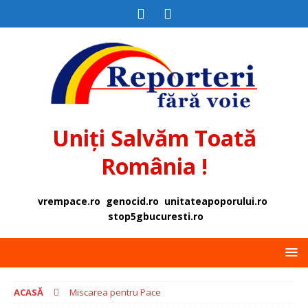
Uniți Salvăm Toată
România !
vrempace.ro
genocid.ro
unitateapoporului.ro
stop5gbucuresti.ro
ACASĂ
Miscarea pentru Pace