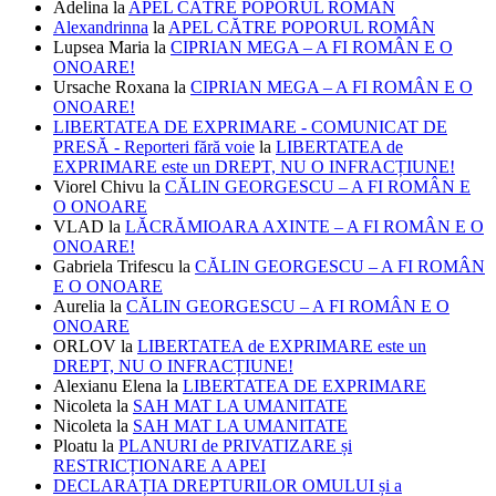
Adelina
la
APEL CĂTRE POPORUL ROMÂN
Alexandrinna
la
APEL CĂTRE POPORUL ROMÂN
Lupsea Maria
la
CIPRIAN MEGA – A FI ROMÂN E O
ONOARE!
Ursache Roxana
la
CIPRIAN MEGA – A FI ROMÂN E O
ONOARE!
LIBERTATEA DE EXPRIMARE - COMUNICAT DE
PRESĂ - Reporteri fără voie
la
LIBERTATEA de
EXPRIMARE este un DREPT, NU O INFRACȚIUNE!
Viorel Chivu
la
CĂLIN GEORGESCU – A FI ROMÂN E
O ONOARE
VLAD
la
LĂCRĂMIOARA AXINTE – A FI ROMÂN E O
ONOARE!
Gabriela Trifescu
la
CĂLIN GEORGESCU – A FI ROMÂN
E O ONOARE
Aurelia
la
CĂLIN GEORGESCU – A FI ROMÂN E O
ONOARE
ORLOV
la
LIBERTATEA de EXPRIMARE este un
DREPT, NU O INFRACȚIUNE!
Alexianu Elena
la
LIBERTATEA DE EXPRIMARE
Nicoleta
la
SAH MAT LA UMANITATE
Nicoleta
la
SAH MAT LA UMANITATE
Ploatu
la
PLANURI de PRIVATIZARE și
RESTRICȚIONARE A APEI
DECLARAȚIA DREPTURILOR OMULUI și a