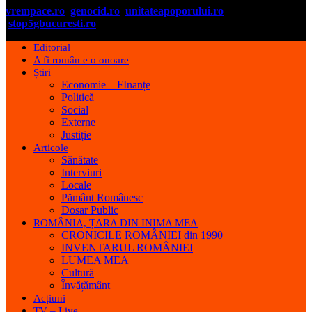
vrempace.ro
genocid.ro
unitateapoporului.ro
stop5gbucuresti.ro
Editorial
A fi român e o onoare
Știri
Economie – FInanțe
Politică
Social
Externe
Justiție
Articole
Sănătate
Interviuri
Locale
Pământ Românesc
Dosar Public
ROMÂNIA, ȚARA DIN INIMA MEA
CRONICILE ROMÂNIEI din 1990
INVENTARUL ROMÂNIEI
LUMEA MEA
Cultură
Învățământ
Acțiuni
TV – Live