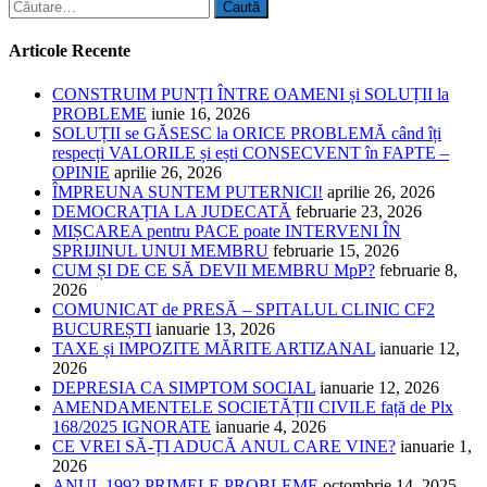
Caută
după:
Articole Recente
CONSTRUIM PUNȚI ÎNTRE OAMENI și SOLUȚII la
PROBLEME
iunie 16, 2026
SOLUȚII se GĂSESC la ORICE PROBLEMĂ când îți
respecți VALORILE și ești CONSECVENT în FAPTE –
OPINIE
aprilie 26, 2026
ÎMPREUNA SUNTEM PUTERNICI!
aprilie 26, 2026
DEMOCRAȚIA LA JUDECATĂ
februarie 23, 2026
MIȘCAREA pentru PACE poate INTERVENI ÎN
SPRIJINUL UNUI MEMBRU
februarie 15, 2026
CUM ȘI DE CE SĂ DEVII MEMBRU MpP?
februarie 8,
2026
COMUNICAT de PRESĂ – SPITALUL CLINIC CF2
BUCUREȘTI
ianuarie 13, 2026
TAXE și IMPOZITE MĂRITE ARTIZANAL
ianuarie 12,
2026
DEPRESIA CA SIMPTOM SOCIAL
ianuarie 12, 2026
AMENDAMENTELE SOCIETĂȚII CIVILE față de Plx
168/2025 IGNORATE
ianuarie 4, 2026
CE VREI SĂ-ȚI ADUCĂ ANUL CARE VINE?
ianuarie 1,
2026
ANUL 1992 PRIMELE PROBLEME
octombrie 14, 2025