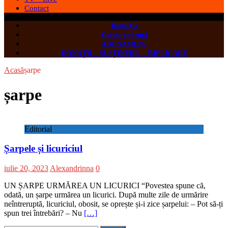
Contact
Redacția
Corespondență
ABONAMENT
DONAȚII – SUSȚINERE – IMPLICARE
Acasă
șarpe
șarpe
Editorial
Șarpele și licuriciul
iulie 20, 2023
Alexandrinna
0
UN ȘARPE URMĂREA UN LICURICI “Povestea spune că,
odată, un șarpe urmărea un licurici. După multe zile de urmărire
neîntreruptă, licuriciul, obosit, se oprește și-i zice șarpelui: – Pot să-ți
spun trei întrebări? – Nu
[…]