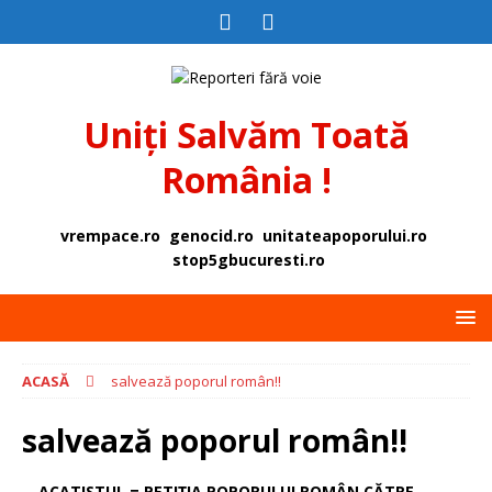
Uniți Salvăm Toată
România !
vrempace.ro
genocid.ro
unitateapoporului.ro
stop5gbucuresti.ro
ACASĂ
salvează poporul român!!
salvează poporul român!!
ACATISTUL = PETIȚIA POPORULUI ROMÂN CĂTRE