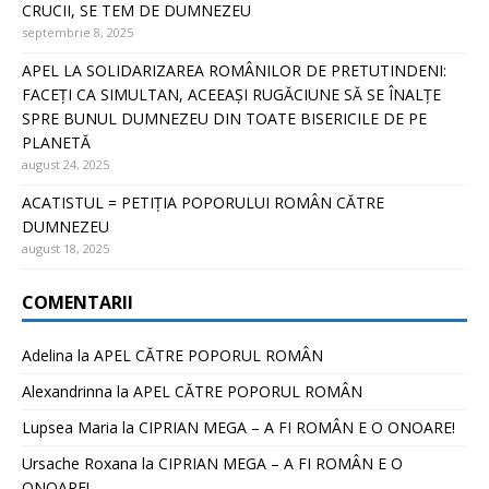
CRUCII, SE TEM DE DUMNEZEU
septembrie 8, 2025
APEL LA SOLIDARIZAREA ROMÂNILOR DE PRETUTINDENI:
FACEȚI CA SIMULTAN, ACEEAȘI RUGĂCIUNE SĂ SE ÎNALȚE
SPRE BUNUL DUMNEZEU DIN TOATE BISERICILE DE PE
PLANETĂ
august 24, 2025
ACATISTUL = PETIȚIA POPORULUI ROMÂN CĂTRE
DUMNEZEU
august 18, 2025
COMENTARII
Adelina
la
APEL CĂTRE POPORUL ROMÂN
Alexandrinna
la
APEL CĂTRE POPORUL ROMÂN
Lupsea Maria
la
CIPRIAN MEGA – A FI ROMÂN E O ONOARE!
Ursache Roxana
la
CIPRIAN MEGA – A FI ROMÂN E O
ONOARE!