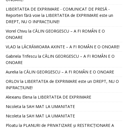
LIBERTATEA DE EXPRIMARE - COMUNICAT DE PRESĂ -
Reporteri fără voie
la
LIBERTATEA de EXPRIMARE este un
DREPT, NU O INFRACȚIUNE!
Viorel Chivu
la
CĂLIN GEORGESCU – A FI ROMÂN E O
ONOARE
VLAD
la
LĂCRĂMIOARA AXINTE – A FI ROMÂN E O ONOARE!
Gabriela Trifescu
la
CĂLIN GEORGESCU – A FI ROMÂN E O
ONOARE
Aurelia
la
CĂLIN GEORGESCU – A FI ROMÂN E O ONOARE
ORLOV
la
LIBERTATEA de EXPRIMARE este un DREPT, NU O
INFRACȚIUNE!
Alexianu Elena
la
LIBERTATEA DE EXPRIMARE
Nicoleta
la
SAH MAT LA UMANITATE
Nicoleta
la
SAH MAT LA UMANITATE
Ploatu
la
PLANURI de PRIVATIZARE și RESTRICȚIONARE A