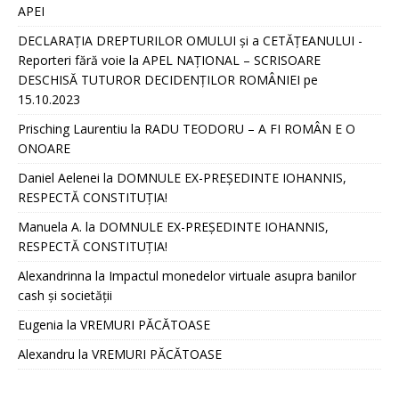
APEI
DECLARAȚIA DREPTURILOR OMULUI și a CETĂȚEANULUI -
Reporteri fără voie
la
APEL NAȚIONAL – SCRISOARE
DESCHISĂ TUTUROR DECIDENȚILOR ROMÂNIEI pe
15.10.2023
Prisching Laurentiu
la
RADU TEODORU – A FI ROMÂN E O
ONOARE
Daniel Aelenei
la
DOMNULE EX-PREȘEDINTE IOHANNIS,
RESPECTĂ CONSTITUȚIA!
Manuela A.
la
DOMNULE EX-PREȘEDINTE IOHANNIS,
RESPECTĂ CONSTITUȚIA!
Alexandrinna
la
Impactul monedelor virtuale asupra banilor
cash și societății
Eugenia
la
VREMURI PĂCĂTOASE
Alexandru
la
VREMURI PĂCĂTOASE