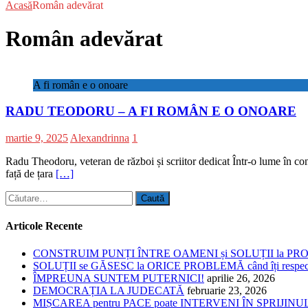
Acasă
Român adevărat
Român adevărat
A fi român e o onoare
RADU TEODORU – A FI ROMÂN E O ONOARE
martie 9, 2025
Alexandrinna
1
Radu Theodoru, veteran de război și scriitor dedicat Într-o lume în co
față de țara
[…]
Caută
după:
Articole Recente
CONSTRUIM PUNȚI ÎNTRE OAMENI și SOLUȚII la P
SOLUȚII se GĂSESC la ORICE PROBLEMĂ când îți respe
ÎMPREUNA SUNTEM PUTERNICI!
aprilie 26, 2026
DEMOCRAȚIA LA JUDECATĂ
februarie 23, 2026
MIȘCAREA pentru PACE poate INTERVENI ÎN SPRIJI