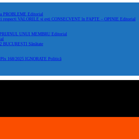
 la PROBLEME
Editorial
i respecți VALORILE și ești CONSECVENT în FAPTE – OPINIE
Editorial
 SPRIJINUL UNUI MEMBRU
Editorial
ial
F2 BUCUREȘTI
Sănătate
Plx 168/2025 IGNORATE
Politică