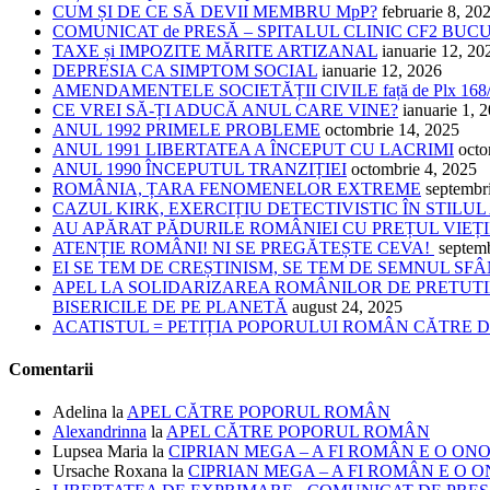
CUM ȘI DE CE SĂ DEVII MEMBRU MpP?
februarie 8, 20
COMUNICAT de PRESĂ – SPITALUL CLINIC CF2 BUC
TAXE și IMPOZITE MĂRITE ARTIZANAL
ianuarie 12, 20
DEPRESIA CA SIMPTOM SOCIAL
ianuarie 12, 2026
AMENDAMENTELE SOCIETĂȚII CIVILE față de Plx 168
CE VREI SĂ-ȚI ADUCĂ ANUL CARE VINE?
ianuarie 1, 
ANUL 1992 PRIMELE PROBLEME
octombrie 14, 2025
ANUL 1991 LIBERTATEA A ÎNCEPUT CU LACRIMI
octo
ANUL 1990 ÎNCEPUTUL TRANZIȚIEI
octombrie 4, 2025
ROMÂNIA, ȚARA FENOMENELOR EXTREME
septembr
CAZUL KIRK, EXERCIȚIU DETECTIVISTIC ÎN STILUL
AU APĂRAT PĂDURILE ROMÂNIEI CU PREȚUL VIEȚI
ATENȚIE ROMÂNI! NI SE PREGĂTEȘTE CEVA!
septem
EI SE TEM DE CREȘTINISM, SE TEM DE SEMNUL SF
APEL LA SOLIDARIZAREA ROMÂNILOR DE PRETUTI
BISERICILE DE PE PLANETĂ
august 24, 2025
ACATISTUL = PETIȚIA POPORULUI ROMÂN CĂTRE
Comentarii
Adelina
la
APEL CĂTRE POPORUL ROMÂN
Alexandrinna
la
APEL CĂTRE POPORUL ROMÂN
Lupsea Maria
la
CIPRIAN MEGA – A FI ROMÂN E O ON
Ursache Roxana
la
CIPRIAN MEGA – A FI ROMÂN E O 