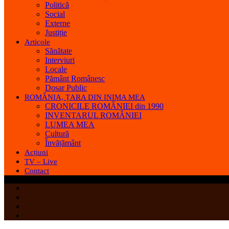
Politică
Social
Externe
Justiție
Articole
Sănătate
Interviuri
Locale
Pământ Românesc
Dosar Public
ROMÂNIA, ȚARA DIN INIMA MEA
CRONICILE ROMÂNIEI din 1990
INVENTARUL ROMÂNIEI
LUMEA MEA
Cultură
Învățământ
Acțiuni
TV – Live
Contact