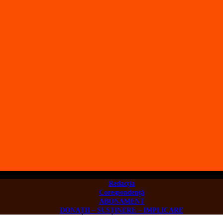
Redacția
Corespondență
ABONAMENT
DONAȚII – SUSȚINERE – IMPLICARE