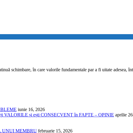
ntinuă schimbare, în care valorile fundamentale par a fi uitate adesea,
ROBLEME
iunie 16, 2026
cți VALORILE și ești CONSECVENT în FAPTE – OPINIE
aprilie 2
NUL UNUI MEMBRU
februarie 15, 2026