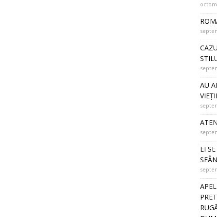
octomb
ROMÂ
septem
CAZU
STIL
septem
AU A
VIEȚI
septem
ATEN
septem
EI S
SFÂN
septem
APEL
PRET
RUGĂ