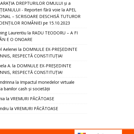
ARAȚIA DREPTURILOR OMULUI și a
EANULUI - Reporteri fără voie
la
APEL
ONAL – SCRISOARE DESCHISĂ TUTUROR
DENȚILOR ROMÂNIEI pe 15.10.2023
hing Laurentiu
la
RADU TEODORU – A FI
ÂN E O ONOARE
l Aelenei
la
DOMNULE EX-PREȘEDINTE
NNIS, RESPECTĂ CONSTITUȚIA!
ela A.
la
DOMNULE EX-PREȘEDINTE
NNIS, RESPECTĂ CONSTITUȚIA!
ndrinna
la
Impactul monedelor virtuale
a banilor cash și societății
nia
la
VREMURI PĂCĂTOASE
andru
la
VREMURI PĂCĂTOASE