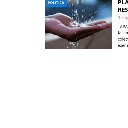
PLA
POLITICĂ
CONSTRUIM
[ iunie 16, 2026 ]
RES
EDITORIAL
mai
APA 
facem
colect
exemp