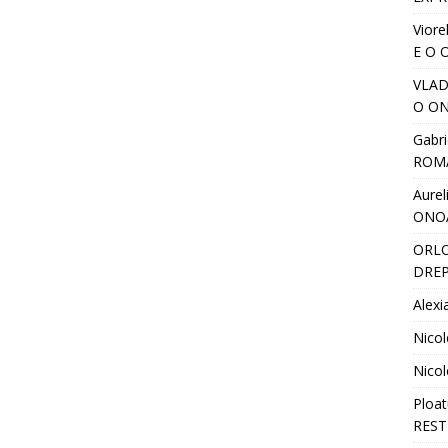
Viore
E O 
VLA
O ON
Gabri
ROM
Aurel
ONO
ORL
DREP
Alexi
Nicol
Nicol
Ploat
REST