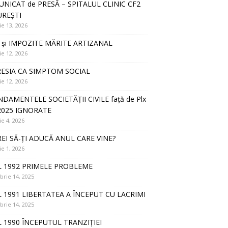
NICAT de PRESĂ – SPITALUL CLINIC CF2
REȘTI
ie 13, 2026
 și IMPOZITE MĂRITE ARTIZANAL
ie 12, 2026
ESIA CA SIMPTOM SOCIAL
ie 12, 2026
DAMENTELE SOCIETĂȚII CIVILE față de Plx
2025 IGNORATE
ie 4, 2026
REI SĂ-ȚI ADUCĂ ANUL CARE VINE?
ie 1, 2026
 1992 PRIMELE PROBLEME
rie 14, 2025
 1991 LIBERTATEA A ÎNCEPUT CU LACRIMI
rie 14, 2025
 1990 ÎNCEPUTUL TRANZIȚIEI