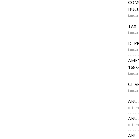
COMU
BUCU
ianuar
TAXE
ianuar
DEPR
ianuar
AMEN
168/
ianuar
CE V
ianuar
ANUL
octomb
ANUL
octomb
ANUL