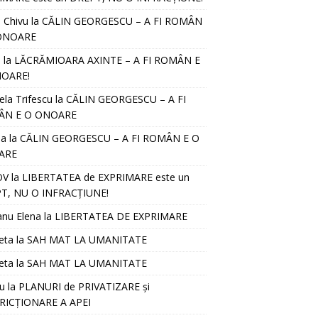
l Chivu
la
CĂLIN GEORGESCU – A FI ROMÂN
ONOARE
D
la
LĂCRĂMIOARA AXINTE – A FI ROMÂN E
OARE!
ela Trifescu
la
CĂLIN GEORGESCU – A FI
ÂN E O ONOARE
ia
la
CĂLIN GEORGESCU – A FI ROMÂN E O
ARE
OV
la
LIBERTATEA de EXPRIMARE este un
T, NU O INFRACȚIUNE!
anu Elena
la
LIBERTATEA DE EXPRIMARE
eta
la
SAH MAT LA UMANITATE
eta
la
SAH MAT LA UMANITATE
u
la
PLANURI de PRIVATIZARE și
RICȚIONARE A APEI