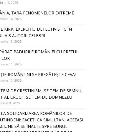
rie 4, 2025
NIA, ȚARA FENOMENELOR EXTREME
brie 16, 2025
L KIRK, EXERCIȚIU DETECTIVISTIC ÎN
UL A 3 AUTORI CELEBRI
brie 13, 2025
PĂRAT PĂDURILE ROMÂNIEI CU PREȚUL
I LOR
brie 11, 2025
ȚIE ROMÂNI! NI SE PREGĂTEȘTE CEVA!
brie 10, 2025
E TEM DE CREȘTINISM, SE TEM DE SEMNUL
T AL CRUCII, SE TEM DE DUMNEZEU
brie 8, 2025
 LA SOLIDARIZAREA ROMÂNILOR DE
UTINDENI: FACEȚI CA SIMULTAN, ACEEAȘI
CIUNE SĂ SE ÎNALȚE SPRE BUNUL