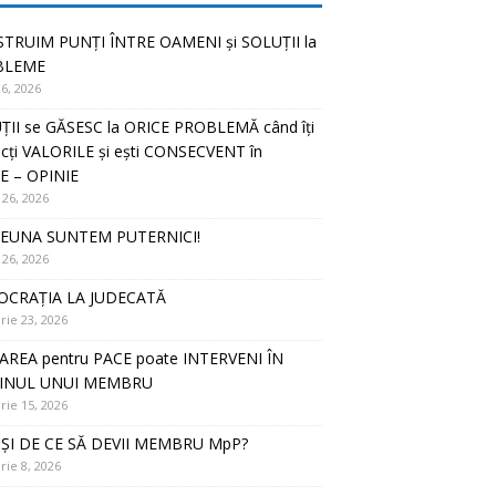
TRUIM PUNȚI ÎNTRE OAMENI și SOLUȚII la
BLEME
16, 2026
ȚII se GĂSESC la ORICE PROBLEMĂ când îți
cți VALORILE și ești CONSECVENT în
E – OPINIE
 26, 2026
EUNA SUNTEM PUTERNICI!
 26, 2026
CRAȚIA LA JUDECATĂ
rie 23, 2026
AREA pentru PACE poate INTERVENI ÎN
JINUL UNUI MEMBRU
rie 15, 2026
ȘI DE CE SĂ DEVII MEMBRU MpP?
rie 8, 2026