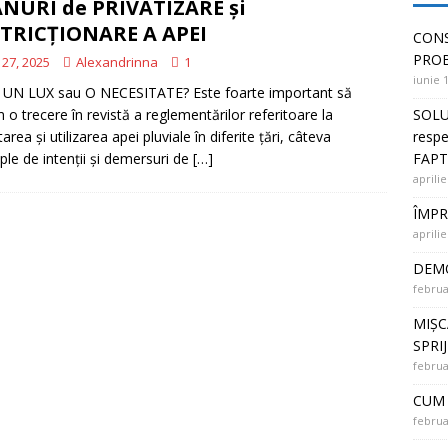
NURI de PRIVATIZARE și
 PUNȚI ÎNTRE OAMENI și SOLUȚII la PROBLEME
TRICȚIONARE A APEI
CONS
PRO
 27, 2025
Alexandrinna
1
iunie 
UN LUX sau O NECESITATE? Este foarte important să
SOLU
 o trecere în revistă a reglementărilor referitoare la
respe
area şi utilizarea apei pluviale în diferite ţări, câteva
FAPT
le de intenții și demersuri de
[…]
aprilie
ÎMPR
aprilie
DEMO
februa
MIȘC
SPRI
februa
CUM 
februa