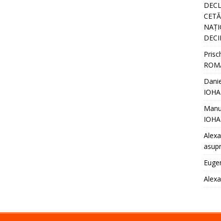
DECL
CETĂȚ
NAȚI
DECI
Prisc
ROM
Danie
IOHA
Manu
IOHA
Alexa
asupr
Euge
Alex