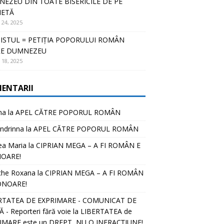
EZEU DIN TOATE BISERICILE DE PE
NETĂ
 24, 2025
ISTUL = PETIȚIA POPORULUI ROMÂN
RE DUMNEZEU
 18, 2025
ENTARII
na
la
APEL CĂTRE POPORUL ROMÂN
ndrinna
la
APEL CĂTRE POPORUL ROMÂN
ea Maria
la
CIPRIAN MEGA – A FI ROMÂN E
OARE!
che Roxana
la
CIPRIAN MEGA – A FI ROMÂN
ONOARE!
RTATEA DE EXPRIMARE - COMUNICAT DE
 - Reporteri fără voie
la
LIBERTATEA de
IMARE este un DREPT, NU O INFRACȚIUNE!