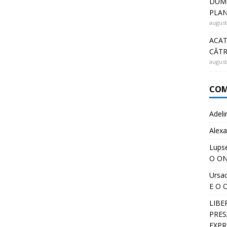
DUMN
PLA
august
ACAT
CĂT
august
COM
Adeli
Alexa
Lups
O ON
Ursa
E O 
LIBE
PRESĂ
EXPR