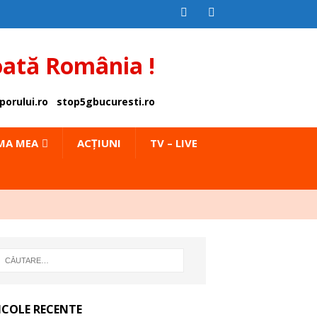
oată România !
porului.ro
stop5gbucuresti.ro
IMA MEA
ACȚIUNI
TV – LIVE
ICOLE RECENTE