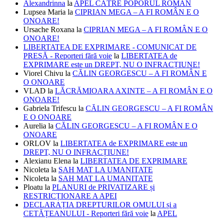
Alexandrinna
la
APEL CĂTRE POPORUL ROMÂN
Lupsea Maria
la
CIPRIAN MEGA – A FI ROMÂN E O
ONOARE!
Ursache Roxana
la
CIPRIAN MEGA – A FI ROMÂN E O
ONOARE!
LIBERTATEA DE EXPRIMARE - COMUNICAT DE
PRESĂ - Reporteri fără voie
la
LIBERTATEA de
EXPRIMARE este un DREPT, NU O INFRACȚIUNE!
Viorel Chivu
la
CĂLIN GEORGESCU – A FI ROMÂN E
O ONOARE
VLAD
la
LĂCRĂMIOARA AXINTE – A FI ROMÂN E O
ONOARE!
Gabriela Trifescu
la
CĂLIN GEORGESCU – A FI ROMÂN
E O ONOARE
Aurelia
la
CĂLIN GEORGESCU – A FI ROMÂN E O
ONOARE
ORLOV
la
LIBERTATEA de EXPRIMARE este un
DREPT, NU O INFRACȚIUNE!
Alexianu Elena
la
LIBERTATEA DE EXPRIMARE
Nicoleta
la
SAH MAT LA UMANITATE
Nicoleta
la
SAH MAT LA UMANITATE
Ploatu
la
PLANURI de PRIVATIZARE și
RESTRICȚIONARE A APEI
DECLARAȚIA DREPTURILOR OMULUI și a
CETĂȚEANULUI - Reporteri fără voie
la
APEL