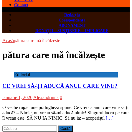
Contact
Redacția
Corespondență
ABONAMENT
DONAȚII – SUSȚINERE – IMPLICARE
Acasă
pătura care mă încălzește
pătura care mă încălzește
Editorial
CE VREI SĂ-ȚI ADUCĂ ANUL CARE VINE?
ianuarie 1, 2026
Alexandrinna
0
O veche rugăciune portugheză spune: Ce vrei ca anul care vine să-ți
aducă? – Nimic, nu vreau să-mi aducă nimic! Singurul lucru pe care
îl vreau este, SĂ NU IA NIMIC! Să nu ia: – acoperișul
[…]
Caută