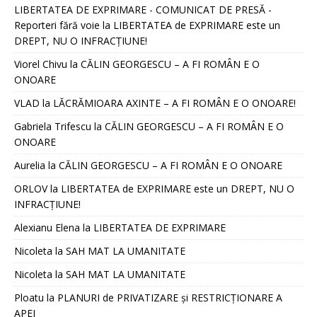
LIBERTATEA DE EXPRIMARE - COMUNICAT DE PRESĂ -
Reporteri fără voie
la
LIBERTATEA de EXPRIMARE este un
DREPT, NU O INFRACȚIUNE!
Viorel Chivu
la
CĂLIN GEORGESCU – A FI ROMÂN E O
ONOARE
VLAD
la
LĂCRĂMIOARA AXINTE – A FI ROMÂN E O ONOARE!
Gabriela Trifescu
la
CĂLIN GEORGESCU – A FI ROMÂN E O
ONOARE
Aurelia
la
CĂLIN GEORGESCU – A FI ROMÂN E O ONOARE
ORLOV
la
LIBERTATEA de EXPRIMARE este un DREPT, NU O
INFRACȚIUNE!
Alexianu Elena
la
LIBERTATEA DE EXPRIMARE
Nicoleta
la
SAH MAT LA UMANITATE
Nicoleta
la
SAH MAT LA UMANITATE
Ploatu
la
PLANURI de PRIVATIZARE și RESTRICȚIONARE A
APEI