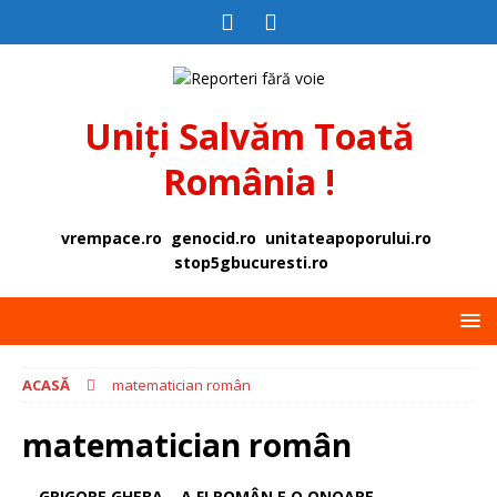
Uniți Salvăm Toată
România !
vrempace.ro
genocid.ro
unitateapoporului.ro
stop5gbucuresti.ro
ACASĂ
matematician român
matematician român
GRIGORE GHEBA – A FI ROMÂN E O ONOARE