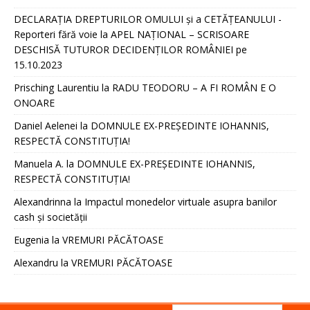
DECLARAȚIA DREPTURILOR OMULUI și a CETĂȚEANULUI -
Reporteri fără voie
la
APEL NAȚIONAL – SCRISOARE
DESCHISĂ TUTUROR DECIDENȚILOR ROMÂNIEI pe
15.10.2023
Prisching Laurentiu
la
RADU TEODORU – A FI ROMÂN E O
ONOARE
Daniel Aelenei
la
DOMNULE EX-PREȘEDINTE IOHANNIS,
RESPECTĂ CONSTITUȚIA!
Manuela A.
la
DOMNULE EX-PREȘEDINTE IOHANNIS,
RESPECTĂ CONSTITUȚIA!
Alexandrinna
la
Impactul monedelor virtuale asupra banilor
cash și societății
Eugenia
la
VREMURI PĂCĂTOASE
Alexandru
la
VREMURI PĂCĂTOASE