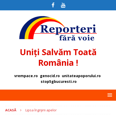
Uniți Salvăm Toată
România !
vrempace.ro
genocid.ro
unitateapoporului.ro
stop5gbucuresti.ro
ACASĂ
Lipsa îngrijirii apelor