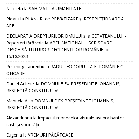
Nicoleta
la
SAH MAT LA UMANITATE
Ploatu
la
PLANURI de PRIVATIZARE și RESTRICȚIONARE A
APEI
DECLARAȚIA DREPTURILOR OMULUI și a CETĂȚEANULUI -
Reporteri fără voie
la
APEL NAȚIONAL – SCRISOARE
DESCHISĂ TUTUROR DECIDENȚILOR ROMÂNIEI pe
15.10.2023
Prisching Laurentiu
la
RADU TEODORU – A FI ROMÂN E O
ONOARE
Daniel Aelenei
la
DOMNULE EX-PREȘEDINTE IOHANNIS,
RESPECTĂ CONSTITUȚIA!
Manuela A.
la
DOMNULE EX-PREȘEDINTE IOHANNIS,
RESPECTĂ CONSTITUȚIA!
Alexandrinna
la
Impactul monedelor virtuale asupra banilor
cash și societății
Eugenia
la
VREMURI PĂCĂTOASE