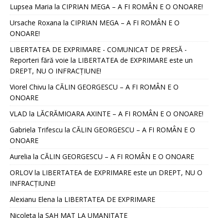
Lupsea Maria
la
CIPRIAN MEGA – A FI ROMÂN E O ONOARE!
Ursache Roxana
la
CIPRIAN MEGA – A FI ROMÂN E O
ONOARE!
LIBERTATEA DE EXPRIMARE - COMUNICAT DE PRESĂ -
Reporteri fără voie
la
LIBERTATEA de EXPRIMARE este un
DREPT, NU O INFRACȚIUNE!
Viorel Chivu
la
CĂLIN GEORGESCU – A FI ROMÂN E O
ONOARE
VLAD
la
LĂCRĂMIOARA AXINTE – A FI ROMÂN E O ONOARE!
Gabriela Trifescu
la
CĂLIN GEORGESCU – A FI ROMÂN E O
ONOARE
Aurelia
la
CĂLIN GEORGESCU – A FI ROMÂN E O ONOARE
ORLOV
la
LIBERTATEA de EXPRIMARE este un DREPT, NU O
INFRACȚIUNE!
Alexianu Elena
la
LIBERTATEA DE EXPRIMARE
Nicoleta
la
SAH MAT LA UMANITATE