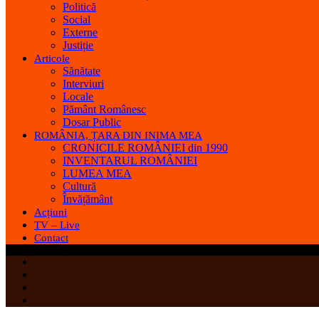
Politică
Social
Externe
Justiție
Articole
Sănătate
Interviuri
Locale
Pământ Românesc
Dosar Public
ROMÂNIA, ȚARA DIN INIMA MEA
CRONICILE ROMÂNIEI din 1990
INVENTARUL ROMÂNIEI
LUMEA MEA
Cultură
Învățământ
Acțiuni
TV – Live
Contact