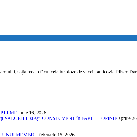
 soția mea a făcut cele trei doze de vaccin anticovid Pfizer. Dar, în
ROBLEME
iunie 16, 2026
cți VALORILE și ești CONSECVENT în FAPTE – OPINIE
aprilie 2
NUL UNUI MEMBRU
februarie 15, 2026