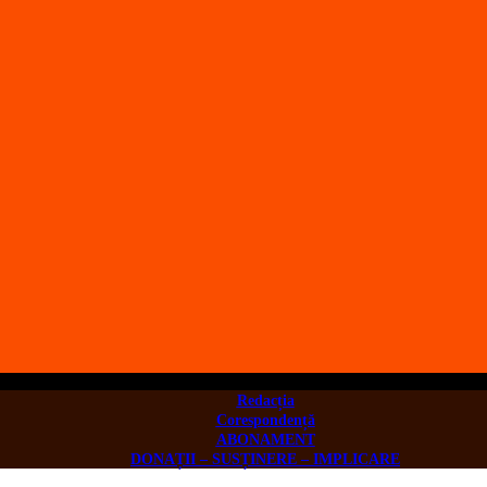
Redacția
Corespondență
ABONAMENT
DONAȚII – SUSȚINERE – IMPLICARE