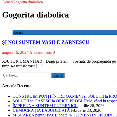
Acasă
Gogorita diabolica
Gogorita diabolica
Social
ȘI NOI SUNTEM VASILE ZARNESCU
august 16, 2024
Alexandrinna
0
AJUTOR UMANITAR! Dragi prieteni, „Speriată de propaganda guvernului,
timp s-a transformat
[…]
Caută
după:
Articole Recente
CONSTRUIM PUNȚI ÎNTRE OAMENI și SOLUȚII la P
SOLUȚII se GĂSESC la ORICE PROBLEMĂ când îți respe
ÎMPREUNA SUNTEM PUTERNICI!
aprilie 26, 2026
DEMOCRAȚIA LA JUDECATĂ
februarie 23, 2026
MIȘCAREA pentru PACE poate INTERVENI ÎN SPRIJI