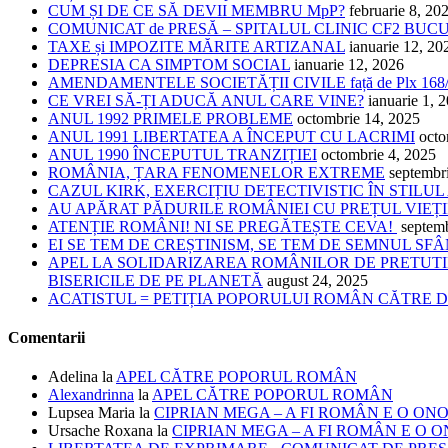
CUM ȘI DE CE SĂ DEVII MEMBRU MpP?
februarie 8, 20
COMUNICAT de PRESĂ – SPITALUL CLINIC CF2 BUC
TAXE și IMPOZITE MĂRITE ARTIZANAL
ianuarie 12, 20
DEPRESIA CA SIMPTOM SOCIAL
ianuarie 12, 2026
AMENDAMENTELE SOCIETĂȚII CIVILE față de Plx 168
CE VREI SĂ-ȚI ADUCĂ ANUL CARE VINE?
ianuarie 1, 
ANUL 1992 PRIMELE PROBLEME
octombrie 14, 2025
ANUL 1991 LIBERTATEA A ÎNCEPUT CU LACRIMI
octo
ANUL 1990 ÎNCEPUTUL TRANZIȚIEI
octombrie 4, 2025
ROMÂNIA, ȚARA FENOMENELOR EXTREME
septembr
CAZUL KIRK, EXERCIȚIU DETECTIVISTIC ÎN STILUL
AU APĂRAT PĂDURILE ROMÂNIEI CU PREȚUL VIEȚI
ATENȚIE ROMÂNI! NI SE PREGĂTEȘTE CEVA!
septem
EI SE TEM DE CREȘTINISM, SE TEM DE SEMNUL SF
APEL LA SOLIDARIZAREA ROMÂNILOR DE PRETUTI
BISERICILE DE PE PLANETĂ
august 24, 2025
ACATISTUL = PETIȚIA POPORULUI ROMÂN CĂTRE
Comentarii
Adelina
la
APEL CĂTRE POPORUL ROMÂN
Alexandrinna
la
APEL CĂTRE POPORUL ROMÂN
Lupsea Maria
la
CIPRIAN MEGA – A FI ROMÂN E O ON
Ursache Roxana
la
CIPRIAN MEGA – A FI ROMÂN E O 