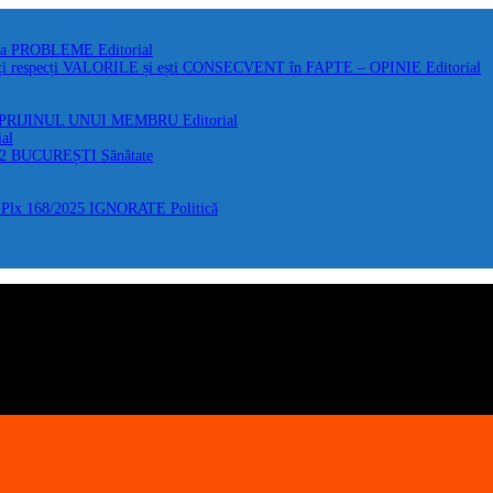
 la PROBLEME
Editorial
i respecți VALORILE și ești CONSECVENT în FAPTE – OPINIE
Editorial
 SPRIJINUL UNUI MEMBRU
Editorial
ial
F2 BUCUREȘTI
Sănătate
Plx 168/2025 IGNORATE
Politică