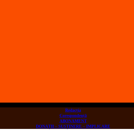
Redacția
Corespondență
ABONAMENT
DONAȚII – SUSȚINERE – IMPLICARE