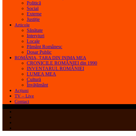
Politică
Social
Externe
Justiție
Articole
Sănătate
Interviuri
Locale
Pământ Românesc
Dosar Public
ROMÂNIA, ȚARA DIN INIMA MEA
CRONICILE ROMÂNIEI din 1990
INVENTARUL ROMÂNIEI
LUMEA MEA
Cultură
Învățământ
Acțiuni
TV – Live
Contact