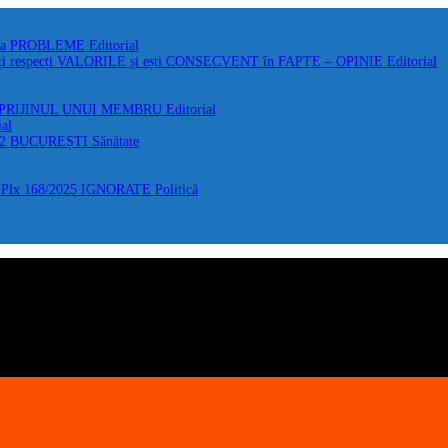
 la PROBLEME
Editorial
i respecți VALORILE și ești CONSECVENT în FAPTE – OPINIE
Editorial
 SPRIJINUL UNUI MEMBRU
Editorial
ial
F2 BUCUREȘTI
Sănătate
Plx 168/2025 IGNORATE
Politică