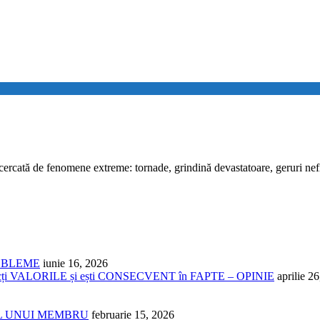
de fenomene extreme: tornade, grindină devastatoare, geruri nefirești
ROBLEME
iunie 16, 2026
cți VALORILE și ești CONSECVENT în FAPTE – OPINIE
aprilie 2
NUL UNUI MEMBRU
februarie 15, 2026