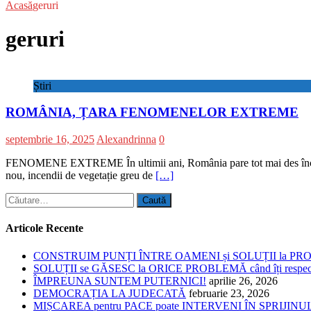
Acasă
geruri
geruri
Știri
ROMÂNIA, ȚARA FENOMENELOR EXTREME
septembrie 16, 2025
Alexandrinna
0
FENOMENE EXTREME În ultimii ani, România pare tot mai des încercată 
nou, incendii de vegetație greu de
[…]
Caută
după:
Articole Recente
CONSTRUIM PUNȚI ÎNTRE OAMENI și SOLUȚII la P
SOLUȚII se GĂSESC la ORICE PROBLEMĂ când îți respe
ÎMPREUNA SUNTEM PUTERNICI!
aprilie 26, 2026
DEMOCRAȚIA LA JUDECATĂ
februarie 23, 2026
MIȘCAREA pentru PACE poate INTERVENI ÎN SPRIJI