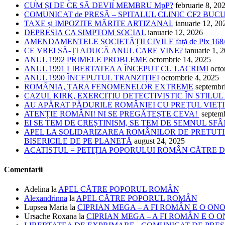
CUM ȘI DE CE SĂ DEVII MEMBRU MpP?
februarie 8, 20
COMUNICAT de PRESĂ – SPITALUL CLINIC CF2 BUC
TAXE și IMPOZITE MĂRITE ARTIZANAL
ianuarie 12, 20
DEPRESIA CA SIMPTOM SOCIAL
ianuarie 12, 2026
AMENDAMENTELE SOCIETĂȚII CIVILE față de Plx 168
CE VREI SĂ-ȚI ADUCĂ ANUL CARE VINE?
ianuarie 1, 
ANUL 1992 PRIMELE PROBLEME
octombrie 14, 2025
ANUL 1991 LIBERTATEA A ÎNCEPUT CU LACRIMI
octo
ANUL 1990 ÎNCEPUTUL TRANZIȚIEI
octombrie 4, 2025
ROMÂNIA, ȚARA FENOMENELOR EXTREME
septembr
CAZUL KIRK, EXERCIȚIU DETECTIVISTIC ÎN STILUL
AU APĂRAT PĂDURILE ROMÂNIEI CU PREȚUL VIEȚI
ATENȚIE ROMÂNI! NI SE PREGĂTEȘTE CEVA!
septem
EI SE TEM DE CREȘTINISM, SE TEM DE SEMNUL SF
APEL LA SOLIDARIZAREA ROMÂNILOR DE PRETUTI
BISERICILE DE PE PLANETĂ
august 24, 2025
ACATISTUL = PETIȚIA POPORULUI ROMÂN CĂTRE
Comentarii
Adelina
la
APEL CĂTRE POPORUL ROMÂN
Alexandrinna
la
APEL CĂTRE POPORUL ROMÂN
Lupsea Maria
la
CIPRIAN MEGA – A FI ROMÂN E O ON
Ursache Roxana
la
CIPRIAN MEGA – A FI ROMÂN E O 