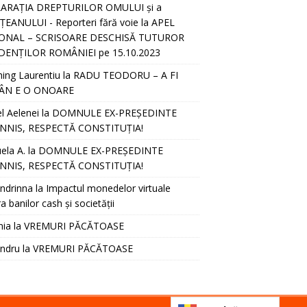
ARAȚIA DREPTURILOR OMULUI și a
EANULUI - Reporteri fără voie
la
APEL
ONAL – SCRISOARE DESCHISĂ TUTUROR
DENȚILOR ROMÂNIEI pe 15.10.2023
hing Laurentiu
la
RADU TEODORU – A FI
ÂN E O ONOARE
l Aelenei
la
DOMNULE EX-PREȘEDINTE
NNIS, RESPECTĂ CONSTITUȚIA!
ela A.
la
DOMNULE EX-PREȘEDINTE
NNIS, RESPECTĂ CONSTITUȚIA!
ndrinna
la
Impactul monedelor virtuale
a banilor cash și societății
nia
la
VREMURI PĂCĂTOASE
andru
la
VREMURI PĂCĂTOASE