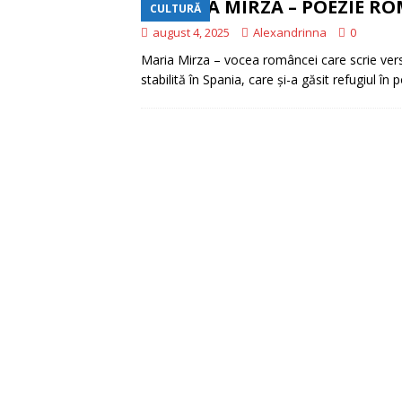
MARIA MIRZA – POEZIE RO
CULTURĂ
CONSTRUIM
[ iunie 16, 2026 ]
august 4, 2025
Alexandrinna
0
EDITORIAL
Maria Mirza – vocea româncei care scrie ver
stabilită în Spania, care și-a găsit refugiul în 