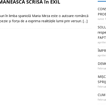
MÂNEASCĂ SCRISĂ în EXIL
 PUNȚI ÎNTRE OAMENI și SOLUȚII la PROBLEME
CONS
PRO
suri în limba spaniolă Maria Mirza este o autoare româncă
iunie 
poezie și forța de a exprima realitățile lumii prin versuri.
[…]
SOLU
respe
FAPT
aprilie
ÎMPR
aprilie
DEMO
februa
MIȘC
SPRI
februa
CUM 
februa