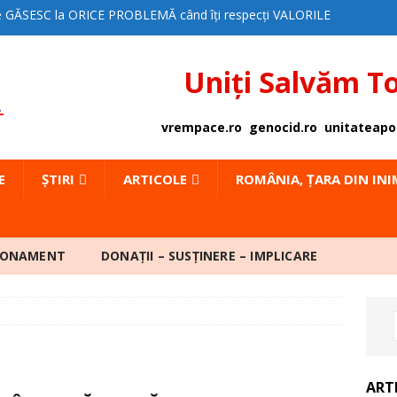
e GĂSESC la ORICE PROBLEMĂ când îți respecți VALORILE
PTE – OPINIE
EDITORIAL
Uniți Salvăm T
 SUNTEM PUTERNICI!
EDITORIAL
AȚIA LA JUDECATĂ
ACȚIUNI
vrempace.ro
genocid.ro
unitateapo
A pentru PACE poate INTERVENI ÎN SPRIJINUL UNUI
E
ȘTIRI
ARTICOLE
ROMÂNIA, ȚARA DIN IN
DE CE SĂ DEVII MEMBRU MpP?
EDITORIAL
AT de PRESĂ – SPITALUL CLINIC CF2 BUCUREȘTI
BONAMENT
DONAȚII – SUSȚINERE – IMPLICARE
 IMPOZITE MĂRITE ARTIZANAL
ȘTIRI
A CA SIMPTOM SOCIAL
DOSAR PUBLIC
TELE SOCIETĂȚII CIVILE față de Plx 168/2025
ART