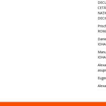
DECL
CETĂȚ
NAȚI
DECI
Prisc
ROM
Danie
IOHA
Manu
IOHA
Alexa
asupr
Euge
Alex