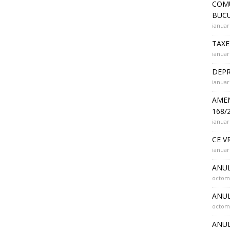
COMU
BUCU
ianuar
TAXE
ianuar
DEPR
ianuar
AMEN
168/
ianuar
CE V
ianuar
ANUL
octomb
ANUL
octomb
ANUL