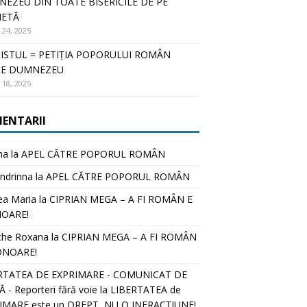
EZEU DIN TOATE BISERICILE DE PE
NETĂ
 24, 2025
ISTUL = PETIȚIA POPORULUI ROMÂN
RE DUMNEZEU
 18, 2025
ENTARII
na
la
APEL CĂTRE POPORUL ROMÂN
ndrinna
la
APEL CĂTRE POPORUL ROMÂN
ea Maria
la
CIPRIAN MEGA – A FI ROMÂN E
OARE!
che Roxana
la
CIPRIAN MEGA – A FI ROMÂN
ONOARE!
RTATEA DE EXPRIMARE - COMUNICAT DE
 - Reporteri fără voie
la
LIBERTATEA de
IMARE este un DREPT, NU O INFRACȚIUNE!