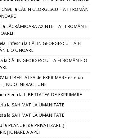
l Chivu
la
CĂLIN GEORGESCU – A FI ROMÂN
ONOARE
D
la
LĂCRĂMIOARA AXINTE – A FI ROMÂN E
OARE!
ela Trifescu
la
CĂLIN GEORGESCU – A FI
ÂN E O ONOARE
ia
la
CĂLIN GEORGESCU – A FI ROMÂN E O
ARE
OV
la
LIBERTATEA de EXPRIMARE este un
T, NU O INFRACȚIUNE!
anu Elena
la
LIBERTATEA DE EXPRIMARE
eta
la
SAH MAT LA UMANITATE
eta
la
SAH MAT LA UMANITATE
u
la
PLANURI de PRIVATIZARE și
RICȚIONARE A APEI