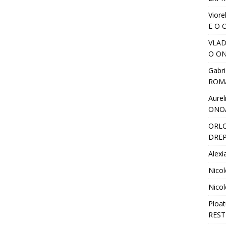
Viore
E O 
VLA
O ON
Gabri
ROM
Aurel
ONO
ORL
DREP
Alexi
Nicol
Nicol
Ploat
REST