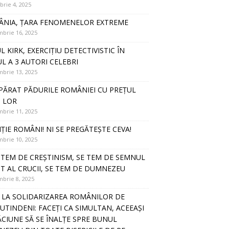
rie 4, 2025
NIA, ȚARA FENOMENELOR EXTREME
brie 16, 2025
L KIRK, EXERCIȚIU DETECTIVISTIC ÎN
UL A 3 AUTORI CELEBRI
brie 13, 2025
PĂRAT PĂDURILE ROMÂNIEI CU PREȚUL
I LOR
brie 11, 2025
ȚIE ROMÂNI! NI SE PREGĂTEȘTE CEVA!
brie 10, 2025
E TEM DE CREȘTINISM, SE TEM DE SEMNUL
T AL CRUCII, SE TEM DE DUMNEZEU
brie 8, 2025
 LA SOLIDARIZAREA ROMÂNILOR DE
UTINDENI: FACEȚI CA SIMULTAN, ACEEAȘI
CIUNE SĂ SE ÎNALȚE SPRE BUNUL