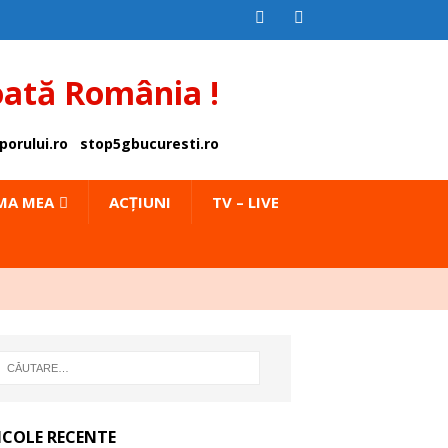
oată România !
porului.ro
stop5gbucuresti.ro
IMA MEA
ACȚIUNI
TV – LIVE
ICOLE RECENTE