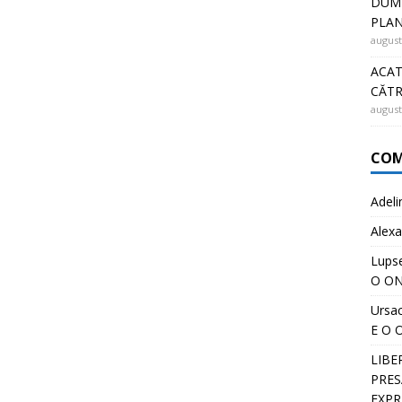
DUMN
PLA
august
ACAT
CĂT
august
COM
Adeli
Alexa
Lups
O ON
Ursa
E O 
LIBE
PRESĂ
EXPR