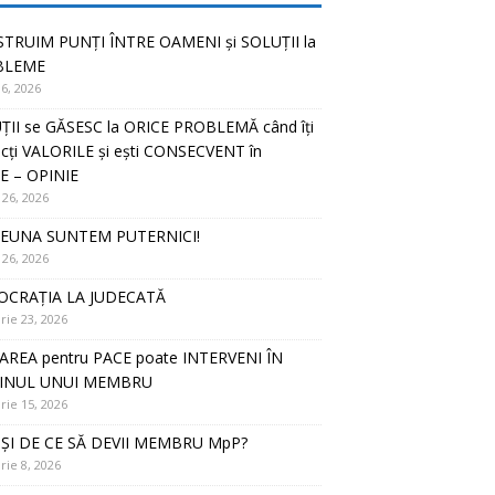
TRUIM PUNȚI ÎNTRE OAMENI și SOLUȚII la
BLEME
16, 2026
ȚII se GĂSESC la ORICE PROBLEMĂ când îți
cți VALORILE și ești CONSECVENT în
E – OPINIE
 26, 2026
EUNA SUNTEM PUTERNICI!
 26, 2026
CRAȚIA LA JUDECATĂ
rie 23, 2026
AREA pentru PACE poate INTERVENI ÎN
JINUL UNUI MEMBRU
rie 15, 2026
ȘI DE CE SĂ DEVII MEMBRU MpP?
rie 8, 2026