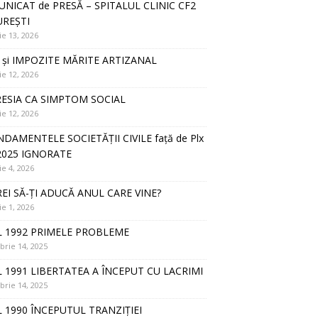
NICAT de PRESĂ – SPITALUL CLINIC CF2
REȘTI
ie 13, 2026
 și IMPOZITE MĂRITE ARTIZANAL
ie 12, 2026
ESIA CA SIMPTOM SOCIAL
ie 12, 2026
DAMENTELE SOCIETĂȚII CIVILE față de Plx
2025 IGNORATE
ie 4, 2026
REI SĂ-ȚI ADUCĂ ANUL CARE VINE?
ie 1, 2026
 1992 PRIMELE PROBLEME
rie 14, 2025
 1991 LIBERTATEA A ÎNCEPUT CU LACRIMI
rie 14, 2025
 1990 ÎNCEPUTUL TRANZIȚIEI