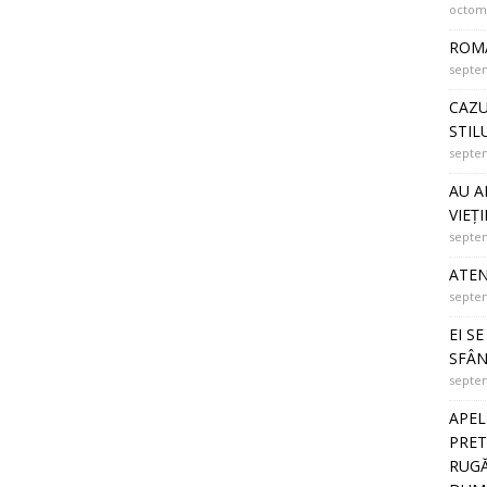
octomb
ROMÂ
septem
CAZU
STIL
septem
AU A
VIEȚI
septem
ATEN
septem
EI S
SFÂN
septem
APEL
PRET
RUGĂ