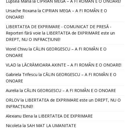
Lupsea Maria
la
CIPRIAN MEGA – A FI ROMÂN E O ONOARE!
Ursache Roxana
la
CIPRIAN MEGA – A FI ROMÂN E O
ONOARE!
LIBERTATEA DE EXPRIMARE - COMUNICAT DE PRESĂ -
Reporteri fără voie
la
LIBERTATEA de EXPRIMARE este un
DREPT, NU O INFRACȚIUNE!
Viorel Chivu
la
CĂLIN GEORGESCU – A FI ROMÂN E O
ONOARE
VLAD
la
LĂCRĂMIOARA AXINTE – A FI ROMÂN E O ONOARE!
Gabriela Trifescu
la
CĂLIN GEORGESCU – A FI ROMÂN E O
ONOARE
Aurelia
la
CĂLIN GEORGESCU – A FI ROMÂN E O ONOARE
ORLOV
la
LIBERTATEA de EXPRIMARE este un DREPT, NU O
INFRACȚIUNE!
Alexianu Elena
la
LIBERTATEA DE EXPRIMARE
Nicoleta
la
SAH MAT LA UMANITATE