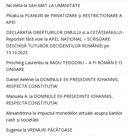
Nicoleta
la
SAH MAT LA UMANITATE
Ploatu
la
PLANURI de PRIVATIZARE și RESTRICȚIONARE A
APEI
DECLARAȚIA DREPTURILOR OMULUI și a CETĂȚEANULUI -
Reporteri fără voie
la
APEL NAȚIONAL – SCRISOARE
DESCHISĂ TUTUROR DECIDENȚILOR ROMÂNIEI pe
15.10.2023
Prisching Laurentiu
la
RADU TEODORU – A FI ROMÂN E O
ONOARE
Daniel Aelenei
la
DOMNULE EX-PREȘEDINTE IOHANNIS,
RESPECTĂ CONSTITUȚIA!
Manuela A.
la
DOMNULE EX-PREȘEDINTE IOHANNIS,
RESPECTĂ CONSTITUȚIA!
Alexandrinna
la
Impactul monedelor virtuale asupra banilor
cash și societății
Eugenia
la
VREMURI PĂCĂTOASE