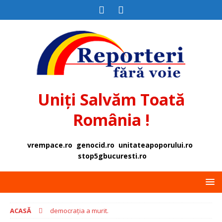
Uniți Salvăm Toată
România !
vrempace.ro
genocid.ro
unitateapoporului.ro
stop5gbucuresti.ro
ACASĂ
democrația a murit.