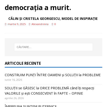
democrația a murit.
CĂLIN ȘI CRISTELA GEORGESCU, MODEL DE INSPIRAȚIE
martie 9, 2025
Alexandrinna
0
ARTICOLE RECENTE
CONSTRUIM PUNȚI ÎNTRE OAMENI și SOLUȚII la PROBLEME
iunie 16, 2026
SOLUȚII se GĂSESC la ORICE PROBLEMĂ când îți respecți
VALORILE și ești CONSECVENT în FAPTE – OPINIE
aprilie 26, 2026
ÎMPREUNA SUNTEM PUTERNICI!