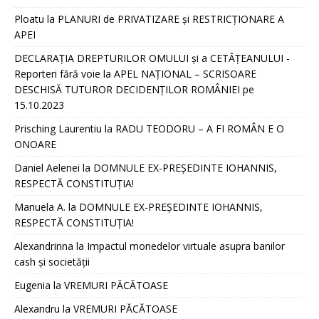
Ploatu
la
PLANURI de PRIVATIZARE și RESTRICȚIONARE A
APEI
DECLARAȚIA DREPTURILOR OMULUI și a CETĂȚEANULUI -
Reporteri fără voie
la
APEL NAȚIONAL – SCRISOARE
DESCHISĂ TUTUROR DECIDENȚILOR ROMÂNIEI pe
15.10.2023
Prisching Laurentiu
la
RADU TEODORU – A FI ROMÂN E O
ONOARE
Daniel Aelenei
la
DOMNULE EX-PREȘEDINTE IOHANNIS,
RESPECTĂ CONSTITUȚIA!
Manuela A.
la
DOMNULE EX-PREȘEDINTE IOHANNIS,
RESPECTĂ CONSTITUȚIA!
Alexandrinna
la
Impactul monedelor virtuale asupra banilor
cash și societății
Eugenia
la
VREMURI PĂCĂTOASE
Alexandru
la
VREMURI PĂCĂTOASE