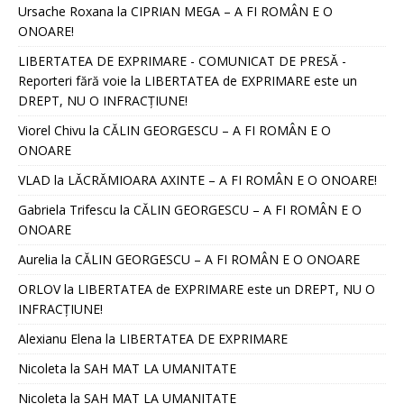
Ursache Roxana
la
CIPRIAN MEGA – A FI ROMÂN E O
ONOARE!
LIBERTATEA DE EXPRIMARE - COMUNICAT DE PRESĂ -
Reporteri fără voie
la
LIBERTATEA de EXPRIMARE este un
DREPT, NU O INFRACȚIUNE!
Viorel Chivu
la
CĂLIN GEORGESCU – A FI ROMÂN E O
ONOARE
VLAD
la
LĂCRĂMIOARA AXINTE – A FI ROMÂN E O ONOARE!
Gabriela Trifescu
la
CĂLIN GEORGESCU – A FI ROMÂN E O
ONOARE
Aurelia
la
CĂLIN GEORGESCU – A FI ROMÂN E O ONOARE
ORLOV
la
LIBERTATEA de EXPRIMARE este un DREPT, NU O
INFRACȚIUNE!
Alexianu Elena
la
LIBERTATEA DE EXPRIMARE
Nicoleta
la
SAH MAT LA UMANITATE
Nicoleta
la
SAH MAT LA UMANITATE