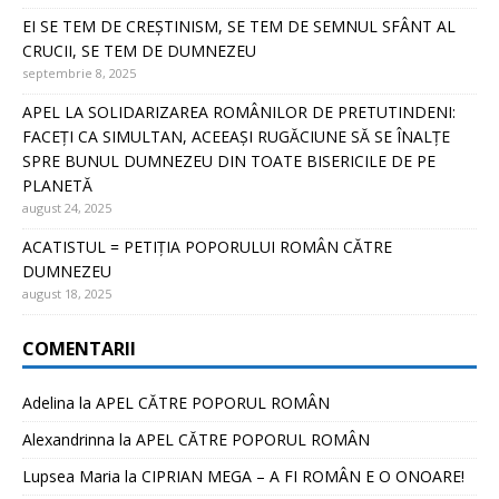
EI SE TEM DE CREȘTINISM, SE TEM DE SEMNUL SFÂNT AL
CRUCII, SE TEM DE DUMNEZEU
septembrie 8, 2025
APEL LA SOLIDARIZAREA ROMÂNILOR DE PRETUTINDENI:
FACEȚI CA SIMULTAN, ACEEAȘI RUGĂCIUNE SĂ SE ÎNALȚE
SPRE BUNUL DUMNEZEU DIN TOATE BISERICILE DE PE
PLANETĂ
august 24, 2025
ACATISTUL = PETIȚIA POPORULUI ROMÂN CĂTRE
DUMNEZEU
august 18, 2025
COMENTARII
Adelina
la
APEL CĂTRE POPORUL ROMÂN
Alexandrinna
la
APEL CĂTRE POPORUL ROMÂN
Lupsea Maria
la
CIPRIAN MEGA – A FI ROMÂN E O ONOARE!