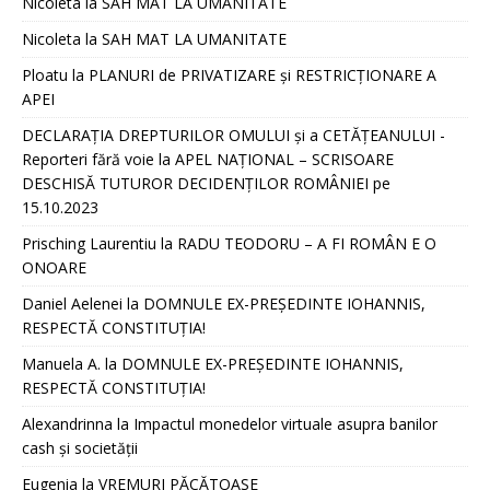
Nicoleta
la
SAH MAT LA UMANITATE
Nicoleta
la
SAH MAT LA UMANITATE
Ploatu
la
PLANURI de PRIVATIZARE și RESTRICȚIONARE A
APEI
DECLARAȚIA DREPTURILOR OMULUI și a CETĂȚEANULUI -
Reporteri fără voie
la
APEL NAȚIONAL – SCRISOARE
DESCHISĂ TUTUROR DECIDENȚILOR ROMÂNIEI pe
15.10.2023
Prisching Laurentiu
la
RADU TEODORU – A FI ROMÂN E O
ONOARE
Daniel Aelenei
la
DOMNULE EX-PREȘEDINTE IOHANNIS,
RESPECTĂ CONSTITUȚIA!
Manuela A.
la
DOMNULE EX-PREȘEDINTE IOHANNIS,
RESPECTĂ CONSTITUȚIA!
Alexandrinna
la
Impactul monedelor virtuale asupra banilor
cash și societății
Eugenia
la
VREMURI PĂCĂTOASE