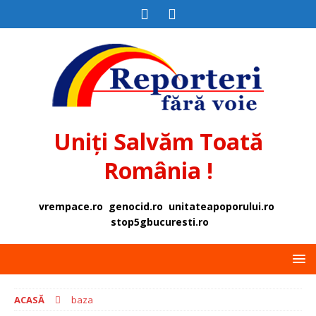
Uniți Salvăm Toată
România !
vrempace.ro
genocid.ro
unitateapoporului.ro
stop5gbucuresti.ro
ACASĂ
baza