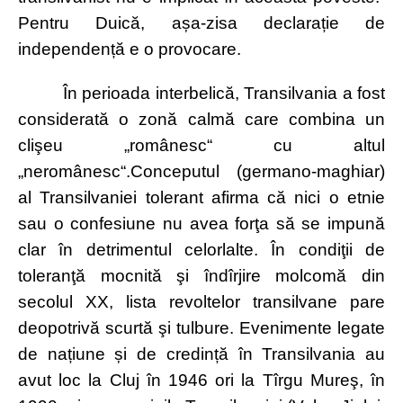
Pentru Duică, așa-zisa declarație de
independență e o provocare.
În perioada interbelică, Transilvania a fost
considerată o zonă calmă care combina un
clişeu „românesc“ cu altul
„neromânesc“.Conceputul (germano-maghiar)
al Transilvaniei tolerant afirma că nici o etnie
sau o confesiune nu avea forţa să se impună
clar în detrimentul celorlalte. În condiţii de
toleranţă mocnită şi îndîrjire molcomă din
secolul XX, lista revoltelor transilvane pare
deopotrivă scurtă şi tulbure. Evenimente legate
de națiune și de credință în Transilvania au
avut loc la Cluj în 1946 ori la Tîrgu Mureş, în