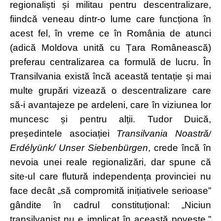
regionaliști și militau pentru descentralizare,
fiindcă veneau dintr-o lume care funcționa în
acest fel, în vreme ce în România de atunci
(adică Moldova unită cu Țara Românească)
preferau centralizarea ca formulă de lucru. În
Transilvania există încă această tentație și mai
multe grupări vizează o descentralizare care
să-i avantajeze pe ardeleni, care în viziunea lor
muncesc și pentru alții. Tudor Duică,
președintele asociației
Transilvania Noastră/
Erdélyünk/ Unser Siebenbürgen
, crede încă în
nevoia unei reale regionalizări, dar spune că
site-ul care flutură independența provinciei nu
face decât „să compromită inițiativele serioase”
gândite în cadrul constituțional: „Niciun
transilvanist nu e implicat în această poveste.”