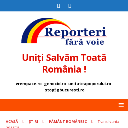
Uniți Salvăm Toată
România !
vrempace.ro
genocid.ro
unitateapoporului.ro
stop5gbucuresti.ro
ACASĂ
ȘTIRI
PĂMÂNT ROMÂNESC
Transilvania
noastră