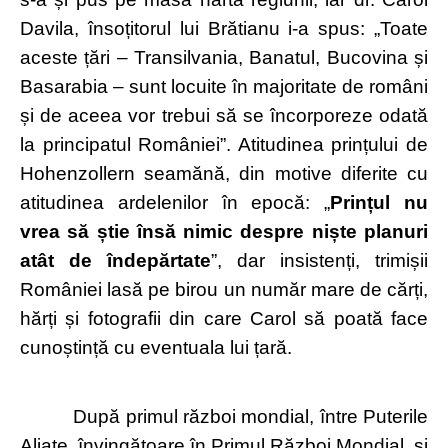
Davila, însoțitorul lui Brătianu i-a spus: „Toate
aceste țări – Transilvania, Banatul, Bucovina și
Basarabia – sunt locuite în majoritate de români
și de aceea vor trebui să se încorporeze odată
la principatul României”. Atitudinea prințului de
Hohenzollern seamănă, din motive diferite cu
atitudinea ardelenilor în epocă: „
Prințul nu
vrea să știe însă nimic despre niște planuri
atât de îndepărtate
”, dar insistenți, trimișii
României lasă pe birou un număr mare de cărți,
hărți și fotografii din care Carol să poată face
cunoștință cu eventuala lui țară.
După primul război mondial, între Puterile
Aliate, învingătoare în Primul Război Mondial, și