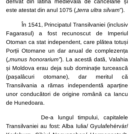
derivat din latina medievală de cancelarie și
este atestat din anul 1075 („
terra ultra silvam
”).
În 1541, Principatul Transilvaniei (inclusiv
Fagarasul) a fost recunoscut de Imperiul
Otoman ca stat independent, care plătea totuși
Porții Otomane un dar anual de complezența
(
„munus honorarium”
). La acestă dată, Valahia
și Moldova erau deja sub dominație turcească
(pașalâcuri otomane), dar meritul că
Transilvania a rămas independentă aparține
unor conducători de origine română ca Iancu
de Hunedoara.
De-a lungul timpului, capitalele
Transilvaniei au fost: Alba Iulia/ Gyulafehérvár/