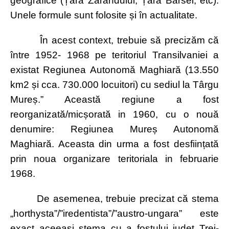
geografice (Țara Zarandului, Țara Bârsei, etc).
Unele formule sunt folosite și în actualitate.
În acest context, trebuie să precizăm că
între 1952- 1968 pe teritoriul Transilvaniei a
existat Regiunea Autonomă Maghiară (13.550
km2 și cca. 730.000 locuitori) cu sediul la Târgu
Mureș.” Această regiune a fost
reorganizată/micșorată in 1960, cu o nouă
denumire: Regiunea Mureș Autonomă
Maghiară. Aceasta din urma a fost desființată
prin noua organizare teritoriala in februarie
1968.
De asemenea, trebuie precizat că stema
„horthysta”/”iredentista”/”austro-ungara” este
exact aceeași stema cu a fostului județ Trei-