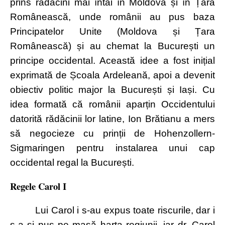
prins rădăcini mai întâi în Moldova și în Țara
Românească, unde românii au pus baza
Principatelor Unite (Moldova și Țara
Românească) și au chemat la București un
principe occidental. Această idee a fost inițial
exprimată de Școala Ardeleană, apoi a devenit
obiectiv politic major la București și Iași. Cu
idea formată că românii aparțin Occidentului
datorită rădăcinii lor latine, Ion Brătianu a mers
să negocieze cu prinții de Hohenzollern-
Sigmaringen pentru instalarea unui cap
occidental regal la București.
Regele
Carol I
Lui Carol i s-au expus toate riscurile, dar i
s-a și pus pe masă harta regiunii, iar dr. Carol