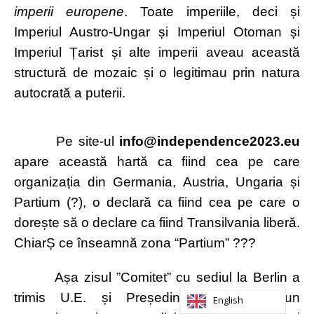
imperii europene
. Toate imperiile, deci și
Imperiul Austro-Ungar și Imperiul Otoman și
Imperiul Țarist și alte imperii aveau această
structură de mozaic și o legitimau prin natura
autocrată a puterii.
Pe site-ul
info@independence2023.eu
apare această hartă ca fiind cea pe care
organizația din Germania, Austria, Ungaria și
Partium (?), o declară ca fiind cea pe care o
dorește să o declare ca fiind Transilvania liberă.
ChiarȘ ce înseamnă zona “Partium” ???
Așa zisul ”Comitet” cu sediul la Berlin a
trimis U.E. și Președinției României un
English