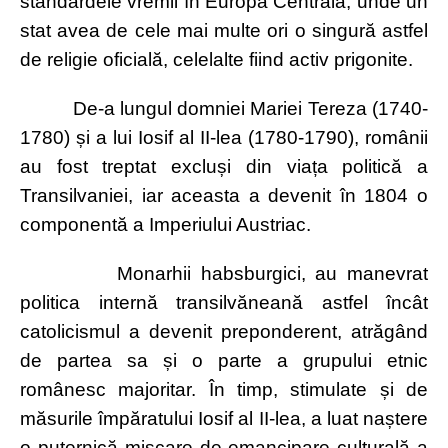
standardele vremii în Europa Centrală, unde un
stat avea de cele mai multe ori o singură astfel
de religie oficială, celelalte fiind activ prigonite.
De-a lungul domniei Mariei Tereza (1740-
1780) și a lui Iosif al II-lea (1780-1790), românii
au fost treptat excluși din viața politică a
Transilvaniei, iar aceasta a devenit în 1804 o
componentă a Imperiului Austriac.
Monarhii habsburgici, au manevrat
politica internă transilvăneană astfel încât
catolicismul a devenit preponderent, atrăgând
de partea sa și o parte a grupului etnic
românesc majoritar. În timp, stimulate și de
măsurile împăratului Iosif al II-lea, a luat naștere
o puternică mișcare de emancipare culturală a