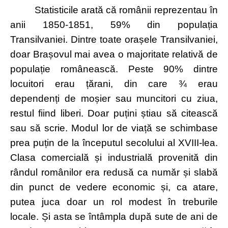
Statisticile arată că românii reprezentau în
anii 1850-1851, 59% din populația
Transilvaniei. Dintre toate orașele Transilvaniei,
doar Brașovul mai avea o majoritate relativă de
populație românească. Peste 90% dintre
locuitori erau țărani, din care ¾ erau
dependenți de moșier sau muncitori cu ziua,
restul fiind liberi. Doar puțini știau să citească
sau să scrie. Modul lor de viață se schimbase
prea puțin de la începutul secolului al XVIII-lea.
Clasa comercială și industrială provenită din
rândul românilor era redusă ca număr și slabă
din punct de vedere economic și, ca atare,
putea juca doar un rol modest în treburile
locale. Și asta se întâmpla după sute de ani de