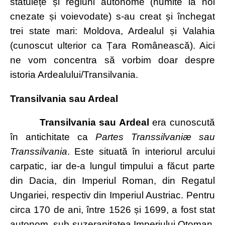
stătulețe și regiuni autonome (numite la noi
cnezate și voievodate) s-au creat și închegat
trei state mari: Moldova, Ardealul și Valahia
(cunoscut ulterior ca Țara Românească). Aici
ne vom concentra să vorbim doar despre
istoria Ardealului/Transilvania.
Transilvania sau Ardeal
Transilvania sau Ardeal
era cunoscută
în antichitate ca
Partes Transsilvaniæ sau
Transsilvania
. Este situată în interiorul arcului
carpatic, iar de-a lungul timpului a făcut parte
din Dacia, din Imperiul Roman, din Regatul
Ungariei, respectiv din Imperiul Austriac. Pentru
circa 170 de ani, între 1526 și 1699, a fost stat
autonom, sub suzeranitatea Imperiului Otoman,