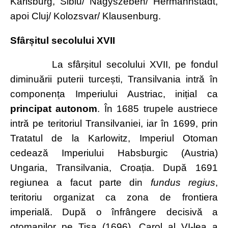
Karlsburg, Sibiu/ Nagyszeben/ Hermannstadt,
apoi Cluj/ Kolozsvar/ Klausenburg.
Sfârșitul secolului XVII
La sfârșitul secolului XVII, pe fondul
diminuării puterii turcești, Transilvania intră în
componența Imperiului Austriac, inițial ca
principat autonom
. În 1685 trupele austriece
intră pe teritoriul Transilvaniei, iar în 1699, prin
Tratatul de la Karlowitz, Imperiul Otoman
cedează Imperiului Habsburgic (Austria)
Ungaria, Transilvania, Croația. După 1691
regiunea a facut parte din
fundus regius
,
teritoriu organizat ca zona de frontiera
imperială. După o înfrângere decisivă a
otomanilor pe Tisa (1696), Carol al VI-lea a