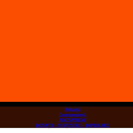
Redacția
Corespondență
ABONAMENT
DONAȚII – SUSȚINERE – IMPLICARE