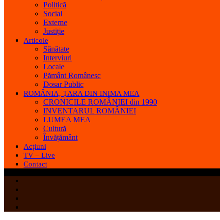
Politică
Social
Externe
Justiție
Articole
Sănătate
Interviuri
Locale
Pământ Românesc
Dosar Public
ROMÂNIA, ȚARA DIN INIMA MEA
CRONICILE ROMÂNIEI din 1990
INVENTARUL ROMÂNIEI
LUMEA MEA
Cultură
Învățământ
Acțiuni
TV – Live
Contact