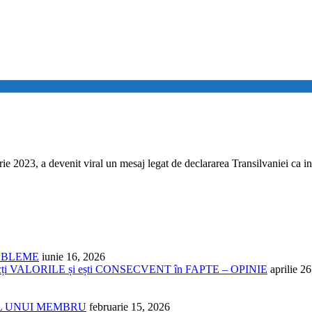
evenit viral un mesaj legat de declararea Transilvaniei ca indep
ROBLEME
iunie 16, 2026
cți VALORILE și ești CONSECVENT în FAPTE – OPINIE
aprilie 2
NUL UNUI MEMBRU
februarie 15, 2026