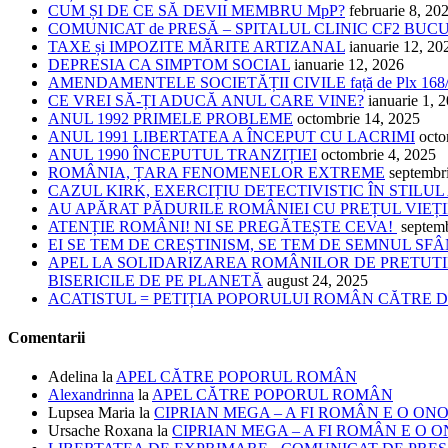
CUM ȘI DE CE SĂ DEVII MEMBRU MpP?
februarie 8, 20
COMUNICAT de PRESĂ – SPITALUL CLINIC CF2 BUC
TAXE și IMPOZITE MĂRITE ARTIZANAL
ianuarie 12, 20
DEPRESIA CA SIMPTOM SOCIAL
ianuarie 12, 2026
AMENDAMENTELE SOCIETĂȚII CIVILE față de Plx 168
CE VREI SĂ-ȚI ADUCĂ ANUL CARE VINE?
ianuarie 1, 
ANUL 1992 PRIMELE PROBLEME
octombrie 14, 2025
ANUL 1991 LIBERTATEA A ÎNCEPUT CU LACRIMI
octo
ANUL 1990 ÎNCEPUTUL TRANZIȚIEI
octombrie 4, 2025
ROMÂNIA, ȚARA FENOMENELOR EXTREME
septembr
CAZUL KIRK, EXERCIȚIU DETECTIVISTIC ÎN STILUL
AU APĂRAT PĂDURILE ROMÂNIEI CU PREȚUL VIEȚI
ATENȚIE ROMÂNI! NI SE PREGĂTEȘTE CEVA!
septem
EI SE TEM DE CREȘTINISM, SE TEM DE SEMNUL SF
APEL LA SOLIDARIZAREA ROMÂNILOR DE PRETUTI
BISERICILE DE PE PLANETĂ
august 24, 2025
ACATISTUL = PETIȚIA POPORULUI ROMÂN CĂTRE
Comentarii
Adelina
la
APEL CĂTRE POPORUL ROMÂN
Alexandrinna
la
APEL CĂTRE POPORUL ROMÂN
Lupsea Maria
la
CIPRIAN MEGA – A FI ROMÂN E O ON
Ursache Roxana
la
CIPRIAN MEGA – A FI ROMÂN E O 