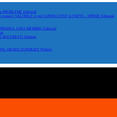
 la PROBLEME
Editorial
i respecți VALORILE și ești CONSECVENT în FAPTE – OPINIE
Editorial
 SPRIJINUL UNUI MEMBRU
Editorial
ial
F2 BUCUREȘTI
Sănătate
Plx 168/2025 IGNORATE
Politică