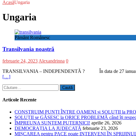
Acasă
Ungaria
Ungaria
Pământ Românesc
Transilvania noastră
februarie 24, 2023
Alexandrinna
0
TRANSILVANIA – INDEPENDENTĂ ? În data de 27 ianuarie 2023, a d
[…]
Caută
după:
Articole Recente
CONSTRUIM PUNȚI ÎNTRE OAMENI și SOLUȚII la P
SOLUȚII se GĂSESC la ORICE PROBLEMĂ când îți respe
ÎMPREUNA SUNTEM PUTERNICI!
aprilie 26, 2026
DEMOCRAȚIA LA JUDECATĂ
februarie 23, 2026
MIȘCAREA pentru PACE poate INTERVENI ÎN SPRIJI