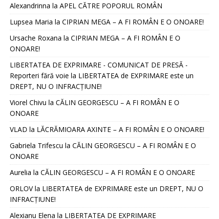
Alexandrinna
la
APEL CĂTRE POPORUL ROMÂN
Lupsea Maria
la
CIPRIAN MEGA – A FI ROMÂN E O ONOARE!
Ursache Roxana
la
CIPRIAN MEGA – A FI ROMÂN E O
ONOARE!
LIBERTATEA DE EXPRIMARE - COMUNICAT DE PRESĂ -
Reporteri fără voie
la
LIBERTATEA de EXPRIMARE este un
DREPT, NU O INFRACȚIUNE!
Viorel Chivu
la
CĂLIN GEORGESCU – A FI ROMÂN E O
ONOARE
VLAD
la
LĂCRĂMIOARA AXINTE – A FI ROMÂN E O ONOARE!
Gabriela Trifescu
la
CĂLIN GEORGESCU – A FI ROMÂN E O
ONOARE
Aurelia
la
CĂLIN GEORGESCU – A FI ROMÂN E O ONOARE
ORLOV
la
LIBERTATEA de EXPRIMARE este un DREPT, NU O
INFRACȚIUNE!
Alexianu Elena
la
LIBERTATEA DE EXPRIMARE