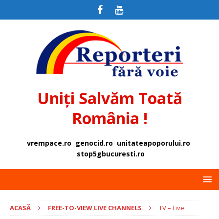
Uniți Salvăm Toată
România !
vrempace.ro
genocid.ro
unitateapoporului.ro
stop5gbucuresti.ro
ACASĂ
FREE-TO-VIEW LIVE CHANNELS
TV – Live