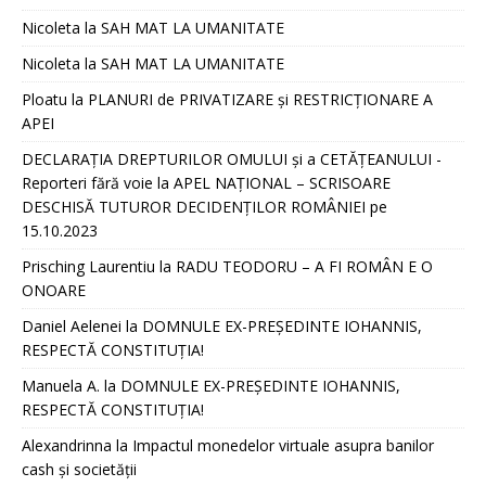
Nicoleta
la
SAH MAT LA UMANITATE
Nicoleta
la
SAH MAT LA UMANITATE
Ploatu
la
PLANURI de PRIVATIZARE și RESTRICȚIONARE A
APEI
DECLARAȚIA DREPTURILOR OMULUI și a CETĂȚEANULUI -
Reporteri fără voie
la
APEL NAȚIONAL – SCRISOARE
DESCHISĂ TUTUROR DECIDENȚILOR ROMÂNIEI pe
15.10.2023
Prisching Laurentiu
la
RADU TEODORU – A FI ROMÂN E O
ONOARE
Daniel Aelenei
la
DOMNULE EX-PREȘEDINTE IOHANNIS,
RESPECTĂ CONSTITUȚIA!
Manuela A.
la
DOMNULE EX-PREȘEDINTE IOHANNIS,
RESPECTĂ CONSTITUȚIA!
Alexandrinna
la
Impactul monedelor virtuale asupra banilor
cash și societății