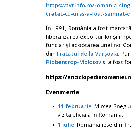
https://tvrinfo.ro/romania-sin
tratat-cu-urss-a-fost-semnat-de
În 1991, România a fost marca
liberalizarea exporturilor și impo
funciar și adoptarea unei noi Cons
din
Tratatul de la Varșovia
, Pa
Ribbentrop-Molotov
și a fost f
https://enciclopediaromaniei.r
Evenimente
11 februarie
: Mircea Snegu
vizită oficială în România.
1 iulie
: România iese din Tr