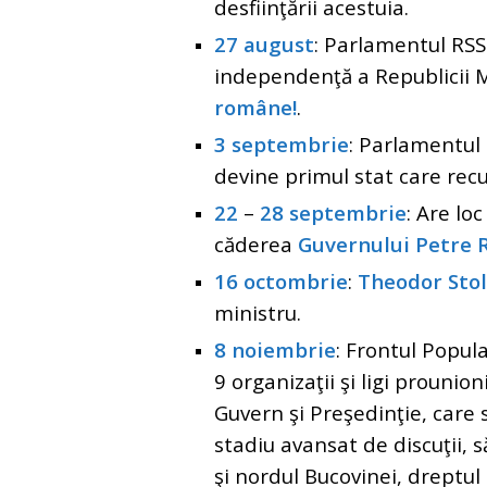
desfiinţării acestuia.
27 august
: Parlamentul RS
independenţă a Republicii 
române!
.
3 septembrie
: Parlamentul
devine primul stat care re
22
–
28 septembrie
: Are lo
căderea
Guvernului Petre
16 octombrie
:
Theodor Sto
ministru.
8 noiembrie
: Frontul Popul
9 organizaţii şi ligi prouni
Guvern şi Preşedinţie, care 
stadiu avansat de discuţii,
şi nordul Bucovinei, dreptul