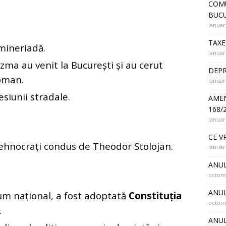
COMU
BUCU
ianuar
TAXE
mineriadă.
ianuar
zma au venit la București și au cerut
DEPR
oman.
ianuar
siunii stradale.
AMEN
168/
ianuar
CE V
ehnocrați condus de Theodor Stolojan.
ianuar
ANUL
octomb
ANUL
um național, a fost adoptată
Constituția
octomb
.
ANUL