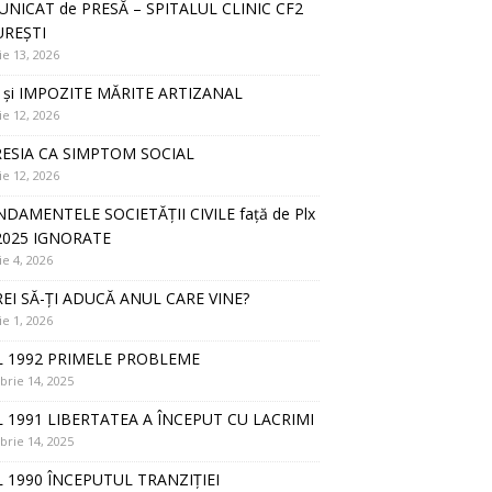
NICAT de PRESĂ – SPITALUL CLINIC CF2
REȘTI
ie 13, 2026
 și IMPOZITE MĂRITE ARTIZANAL
ie 12, 2026
ESIA CA SIMPTOM SOCIAL
ie 12, 2026
DAMENTELE SOCIETĂȚII CIVILE față de Plx
2025 IGNORATE
ie 4, 2026
REI SĂ-ȚI ADUCĂ ANUL CARE VINE?
ie 1, 2026
 1992 PRIMELE PROBLEME
rie 14, 2025
 1991 LIBERTATEA A ÎNCEPUT CU LACRIMI
rie 14, 2025
 1990 ÎNCEPUTUL TRANZIȚIEI