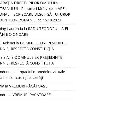
ARAȚIA DREPTURILOR OMULUI și a
EANULUI - Reporteri fără voie
la
APEL
ONAL – SCRISOARE DESCHISĂ TUTUROR
DENȚILOR ROMÂNIEI pe 15.10.2023
hing Laurentiu
la
RADU TEODORU – A FI
ÂN E O ONOARE
l Aelenei
la
DOMNULE EX-PREȘEDINTE
NNIS, RESPECTĂ CONSTITUȚIA!
ela A.
la
DOMNULE EX-PREȘEDINTE
NNIS, RESPECTĂ CONSTITUȚIA!
ndrinna
la
Impactul monedelor virtuale
a banilor cash și societății
nia
la
VREMURI PĂCĂTOASE
andru
la
VREMURI PĂCĂTOASE