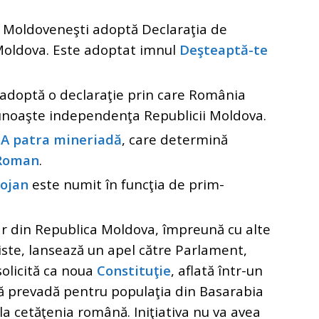
S Moldoveneşti adoptă Declaraţia de
Moldova. Este adoptat imnul
Deşteaptă-te
 adoptă o declaraţie prin care România
cunoaşte independenţa Republicii Moldova.
c
A patra mineriadă
, care determină
 Roman
.
lojan
este numit în funcţia de prim-
ar din Republica Moldova, împreună cu alte
oniste, lansează un apel către Parlament,
solicită ca noua
Constituţie
, aflată într-un
 să prevadă pentru populaţia din Basarabia
 la cetăţenia română. Iniţiativa nu va avea