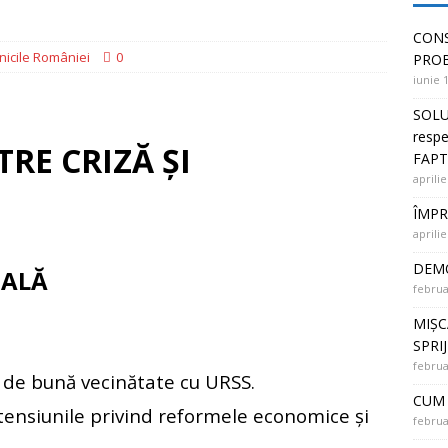
 PUNȚI ÎNTRE OAMENI și SOLUȚII la PROBLEME
CONS
nicile României
0
PRO
iunie 
SOLU
respe
RE CRIZĂ ȘI
FAPT
aprilie
ÎMPR
aprilie
DEMO
NALĂ
februa
MIȘC
SPRI
februa
de bună vecinătate cu URSS.
CUM 
 tensiunile privind reformele economice și
februa