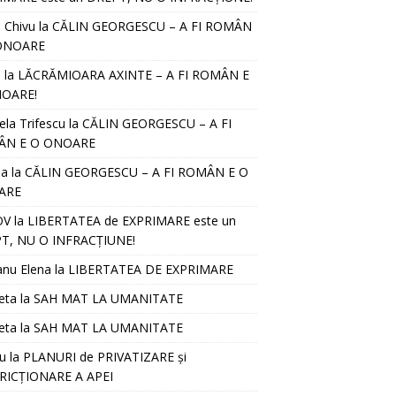
l Chivu
la
CĂLIN GEORGESCU – A FI ROMÂN
ONOARE
D
la
LĂCRĂMIOARA AXINTE – A FI ROMÂN E
OARE!
ela Trifescu
la
CĂLIN GEORGESCU – A FI
ÂN E O ONOARE
ia
la
CĂLIN GEORGESCU – A FI ROMÂN E O
ARE
OV
la
LIBERTATEA de EXPRIMARE este un
T, NU O INFRACȚIUNE!
anu Elena
la
LIBERTATEA DE EXPRIMARE
eta
la
SAH MAT LA UMANITATE
eta
la
SAH MAT LA UMANITATE
u
la
PLANURI de PRIVATIZARE și
RICȚIONARE A APEI