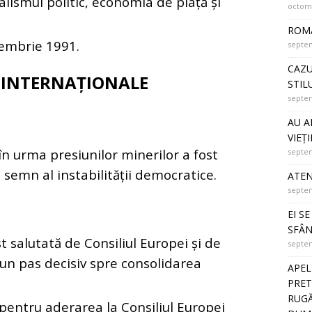
alismul politic, economia de piață și
octomb
ROMÂ
cembrie 1991.
septem
CAZU
R INTERNAȚIONALE
STIL
septem
AU A
VIEȚI
 urma presiunilor minerilor a fost
septem
semn al instabilității democratice.
ATEN
septem
EI S
SFÂN
t salutată de Consiliul Europei și de
septem
n pas decisiv spre consolidarea
APEL
PRET
RUGĂ
entru aderarea la Consiliul Europei