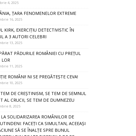
rie 4, 2025
NIA, ȚARA FENOMENELOR EXTREME
brie 16, 2025
L KIRK, EXERCIȚIU DETECTIVISTIC ÎN
UL A 3 AUTORI CELEBRI
brie 13, 2025
PĂRAT PĂDURILE ROMÂNIEI CU PREȚUL
I LOR
brie 11, 2025
ȚIE ROMÂNI! NI SE PREGĂTEȘTE CEVA!
brie 10, 2025
E TEM DE CREȘTINISM, SE TEM DE SEMNUL
T AL CRUCII, SE TEM DE DUMNEZEU
brie 8, 2025
 LA SOLIDARIZAREA ROMÂNILOR DE
UTINDENI: FACEȚI CA SIMULTAN, ACEEAȘI
CIUNE SĂ SE ÎNALȚE SPRE BUNUL