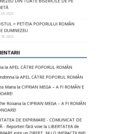
EZEU DIN TOATE BISERICILE DE PE
NETĂ
 24, 2025
ISTUL = PETIȚIA POPORULUI ROMÂN
RE DUMNEZEU
 18, 2025
ENTARII
na
la
APEL CĂTRE POPORUL ROMÂN
ndrinna
la
APEL CĂTRE POPORUL ROMÂN
ea Maria
la
CIPRIAN MEGA – A FI ROMÂN E
OARE!
che Roxana
la
CIPRIAN MEGA – A FI ROMÂN
ONOARE!
RTATEA DE EXPRIMARE - COMUNICAT DE
 - Reporteri fără voie
la
LIBERTATEA de
IMARE este un DREPT, NU O INFRACȚIUNE!