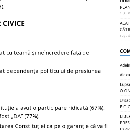
DUMN
).
PLA
august
 CIVICE
ACAT
CĂT
august
COM
at cu teamă și neîncredere față de
Adeli
at dependența politicului de presiunea
Alexa
Lups
O ON
Ursa
E O 
uție a avut o participare ridicată (67%),
fost „DA” (77%).
LIBE
PRESĂ
rea Constituției ca pe o garanție că va fi
EXPR