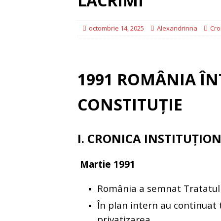
LACRIMI
CONSTRUIM
[ iunie 16, 2026 ]
octombrie 14, 2025
Alexandrinna
Cro
EDITORIAL
1991 ROMÂNIA ÎNT
CONSTITUȚIE
I. CRONICA INSTITUȚIO
Martie 1991
România a semnat Tratatul 
În plan intern au continuat
privatizarea.