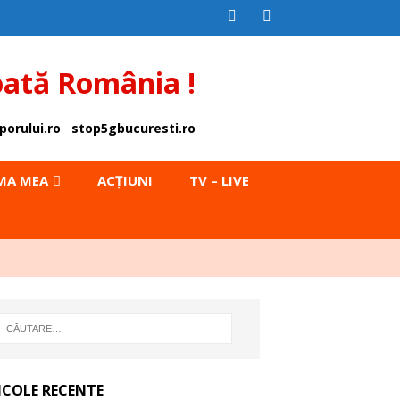
oată România !
porului.ro
stop5gbucuresti.ro
IMA MEA
ACȚIUNI
TV – LIVE
ICOLE RECENTE