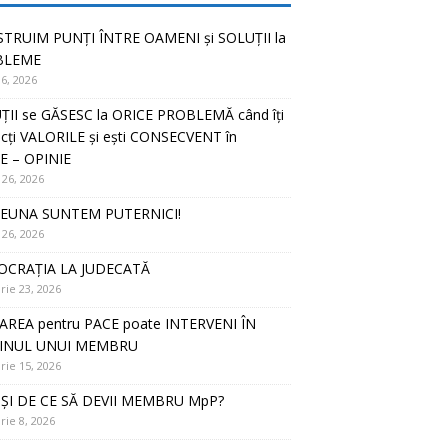
TRUIM PUNȚI ÎNTRE OAMENI și SOLUȚII la
BLEME
16, 2026
ȚII se GĂSESC la ORICE PROBLEMĂ când îți
cți VALORILE și ești CONSECVENT în
E – OPINIE
 26, 2026
EUNA SUNTEM PUTERNICI!
 26, 2026
CRAȚIA LA JUDECATĂ
rie 23, 2026
AREA pentru PACE poate INTERVENI ÎN
JINUL UNUI MEMBRU
rie 15, 2026
ȘI DE CE SĂ DEVII MEMBRU MpP?
rie 8, 2026