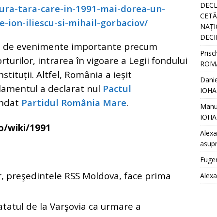
DECL
gura-tara-care-in-1991-mai-dorea-un-
CETĂȚ
-ion-iliescu-si-mihail-gorbaciov/
NAȚI
DECI
tă de evenimente importante precum
Prisc
rturilor, intrarea în vigoare a Legii fondului
ROM
tituții. Altfel, România a ieșit
Danie
rlamentul a declarat nul
Pactul
IOHA
ondat
Partidul România Mare
.
Manu
IOHA
o/wiki/1991
Alexa
asupr
Euge
r, preşedintele RSS Moldova, face prima
Alex
atatul de la Varşovia ca urmare a