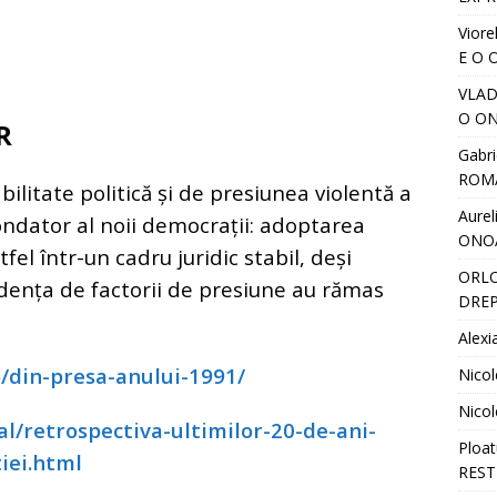
Viore
E O 
VLA
O ON
R
Gabri
ROM
ilitate politică și de presiunea violentă a
Aurel
ondator al noii democrații: adoptarea
ONO
fel într-un cadru juridic stabil, deși
ORL
endența de factorii de presiune au rămas
DREP
Alexi
o/din-presa-anului-1991/
Nicol
Nicol
cial/retrospectiva-ultimilor-20-de-ani-
Ploat
iei.html
REST