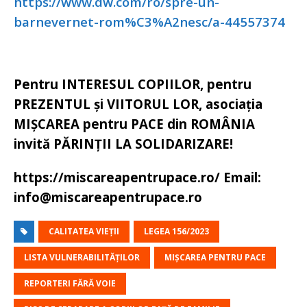
https://www.dw.com/ro/spre-un-
barnevernet-rom%C3%A2nesc/a-44557374
Pentru INTERESUL COPIILOR, pentru
PREZENTUL și VIITORUL LOR, asociația
MIȘCAREA pentru PACE din ROMÂNIA
invită PĂRINȚII LA SOLIDARIZARE!
https://miscareapentrupace.ro/ Email:
info@miscareapentrupace.ro
CALITATEA VIEȚII
LEGEA 156/2023
LISTA VULNERABILITĂȚILOR
MIȘCAREA PENTRU PACE
REPORTERI FĂRĂ VOIE