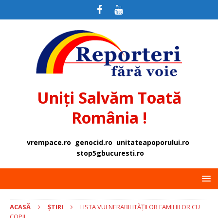
Uniți Salvăm Toată
România !
vrempace.ro
genocid.ro
unitateapoporului.ro
stop5gbucuresti.ro
ACASĂ
ȘTIRI
LISTA VULNERABILITĂȚILOR FAMILIILOR CU
COPII