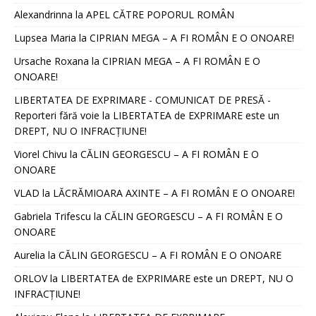
Alexandrinna
la
APEL CĂTRE POPORUL ROMÂN
Lupsea Maria
la
CIPRIAN MEGA – A FI ROMÂN E O ONOARE!
Ursache Roxana
la
CIPRIAN MEGA – A FI ROMÂN E O
ONOARE!
LIBERTATEA DE EXPRIMARE - COMUNICAT DE PRESĂ -
Reporteri fără voie
la
LIBERTATEA de EXPRIMARE este un
DREPT, NU O INFRACȚIUNE!
Viorel Chivu
la
CĂLIN GEORGESCU – A FI ROMÂN E O
ONOARE
VLAD
la
LĂCRĂMIOARA AXINTE – A FI ROMÂN E O ONOARE!
Gabriela Trifescu
la
CĂLIN GEORGESCU – A FI ROMÂN E O
ONOARE
Aurelia
la
CĂLIN GEORGESCU – A FI ROMÂN E O ONOARE
ORLOV
la
LIBERTATEA de EXPRIMARE este un DREPT, NU O
INFRACȚIUNE!