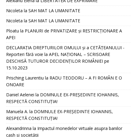
Alexianu Elena
la
LIBERTATEA DE EXPRIMARE
Nicoleta
la
SAH MAT LA UMANITATE
Nicoleta
la
SAH MAT LA UMANITATE
Ploatu
la
PLANURI de PRIVATIZARE și RESTRICȚIONARE A
APEI
DECLARAȚIA DREPTURILOR OMULUI și a CETĂȚEANULUI -
Reporteri fără voie
la
APEL NAȚIONAL – SCRISOARE
DESCHISĂ TUTUROR DECIDENȚILOR ROMÂNIEI pe
15.10.2023
Prisching Laurentiu
la
RADU TEODORU – A FI ROMÂN E O
ONOARE
Daniel Aelenei
la
DOMNULE EX-PREȘEDINTE IOHANNIS,
RESPECTĂ CONSTITUȚIA!
Manuela A.
la
DOMNULE EX-PREȘEDINTE IOHANNIS,
RESPECTĂ CONSTITUȚIA!
Alexandrinna
la
Impactul monedelor virtuale asupra banilor
cash și societății