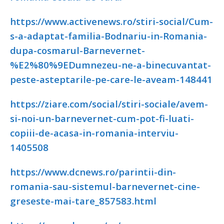
https://www.activenews.ro/stiri-social/Cum-
s-a-adaptat-familia-Bodnariu-in-Romania-
dupa-cosmarul-Barnevernet-
%E2%80%9EDumnezeu-ne-a-binecuvantat-
peste-asteptarile-pe-care-le-aveam-148441
https://ziare.com/social/stiri-sociale/avem-
si-noi-un-barnevernet-cum-pot-fi-luati-
copiii-de-acasa-in-romania-interviu-
1405508
https://www.dcnews.ro/parintii-din-
romania-sau-sistemul-barnevernet-cine-
greseste-mai-tare_857583.html