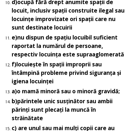
d)
ocupă fără drept anumite spații de
locuit, inclusiv spații construite ilegal sau
locuințe improvizate ori spații care nu
sunt destinate locuirii
e)
nu dispun de spațiu locuibil suficient
raportat la numărul de persoane,
respectiv locuința este supraaglomerată
f)
locuiește în spații improprii sau
întâmpină probleme privind siguranța și
igiena locuinței
a)
o mamă minoră sau o minoră gravidă;
b)
părintele unic susținător sau ambii
părinți sunt plecați la muncă în
străinătate
c)
are unul sau mai mulți copii care au