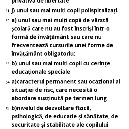
privativă de libertate
j) unul sau mai mulți copii polispitalizați.
a)
unul sau mai mulți copii de vârstă
școlară care nu au fost înscriși într-o
formă de învățământ sau care nu
frecventează cursurile unei forme de
învățământ obligatoriu;
b)
unul sau mai mulți copii cu cerințe
educaționale speciale
a)
caracterul permanent sau ocazional al
situației de risc, care necesită o
abordare susținută pe termen lung
b)
nivelul de dezvoltare fizică,
psihologică, de educație și sănătate, de
securitate și stabilitate ale copilului