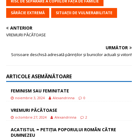
RISC DE SEPARARE A COPIILOR FAȚĂ DE FAMILIE
SĂRĂCIE EXTREMĂ
SITUAȚII DE VULNERABILITATE
ANTERIOR
VREMURI PĂCĂTOASE
URMĂTOR
Scrisoare deschisă adresată părinților și bunicilor actuali și viitori!
ARTICOLE ASEMĂNĂTOARE
FEMINISM SAU FEMINITATE
noiembrie 3, 2024
Alexandrinna
0
VREMURI PĂCĂTOASE
octombrie 27, 2024
Alexandrinna
2
ACATISTUL = PETIȚIA POPORULUI ROMÂN CĂTRE
DUMNEZEU