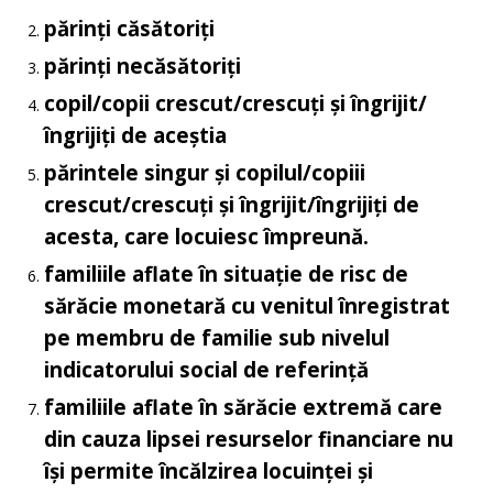
părinți căsătoriți
părinți necăsătoriți
copil/copii crescut/crescuți și îngrijit/
îngrijiți de aceștia
părintele singur și copilul/copiii
crescut/crescuți și îngrijit/îngrijiți de
acesta, care locuiesc împreună.
familiile aflate în situație de risc de
sărăcie monetară
cu venitul înregistrat
pe membru de familie sub nivelul
indicatorului social de referință
familiile aflate în sărăcie extremă care
din cauza lipsei resurselor financiare nu
își permite încălzirea locuinței și