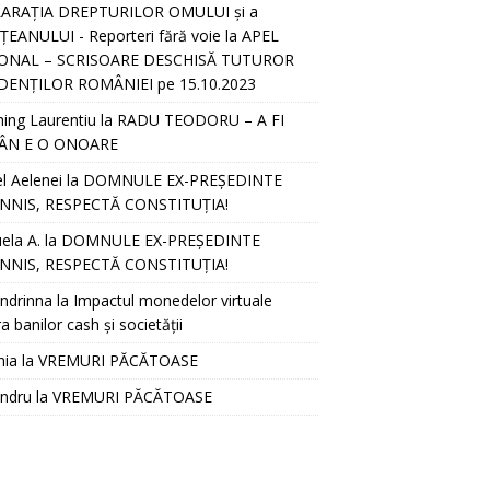
ARAȚIA DREPTURILOR OMULUI și a
EANULUI - Reporteri fără voie
la
APEL
ONAL – SCRISOARE DESCHISĂ TUTUROR
DENȚILOR ROMÂNIEI pe 15.10.2023
hing Laurentiu
la
RADU TEODORU – A FI
ÂN E O ONOARE
l Aelenei
la
DOMNULE EX-PREȘEDINTE
NNIS, RESPECTĂ CONSTITUȚIA!
ela A.
la
DOMNULE EX-PREȘEDINTE
NNIS, RESPECTĂ CONSTITUȚIA!
ndrinna
la
Impactul monedelor virtuale
a banilor cash și societății
nia
la
VREMURI PĂCĂTOASE
andru
la
VREMURI PĂCĂTOASE