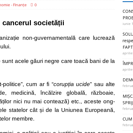
nomie - FInanțe
0
 PUNȚI ÎNTRE OAMENI și SOLUȚII la PROBLEME
CONS
PRO
 cancerul societății
iunie 
SOLU
anizație non-guvernamentală care lucrează
respe
ului.
FAPT
aprilie
e sunt acele găuri negre care toacă bani de la
ÎMPR
aprilie
DEMO
olitice”, cum ar fi “
corupția ucide
” sau alte
februa
de, medicină, încălzire globală, războaie,
MIȘC
ităților nici nu mai contează) etc., aceste ong-
SPRI
februa
ele statelor cât și de la Uniunea Europeană,
atelor membre.
CUM 
februa