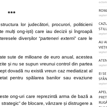
octomb
ROMÂ
***
septem
CAZU
uctura lor judecători, procurori, politicieni
STIL
rte mulți ong-iști) care iau decizii și îngroapă
septem
eresele diverșilor “
parteneri extern
i” care le
AU A
VIEȚI
septem
late sute de milioane de euro anual, acestea
ATEN
zite și nu se supun vreunui control din partea
septem
, drept dovadă nu există vreun caz mediatizat al
EI S
at pentru spălarea banilor sau evaziune
SFÂN
septem
APEL
aceste ong-uri care reprezintă arma de bază a
PRET
RUGĂ
 strategic” de blocare, vânzare și distrugere a