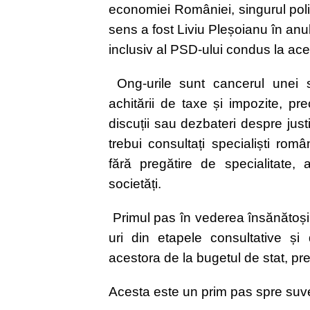
economiei României, singurul polit
sens a fost Liviu Pleșoianu în anul
inclusiv al PSD-ului condus la ac
Ong-urile sunt cancerul unei so
achitării de taxe și impozite, pr
discuții sau dezbateri despre justi
trebui consultați specialiști rom
fără pregătire de specialitate,
societăți.
Primul pas în vederea însănătoșiri
uri din etapele consultative și d
acestora de la bugetul de stat, pr
Acesta este un prim pas spre suve