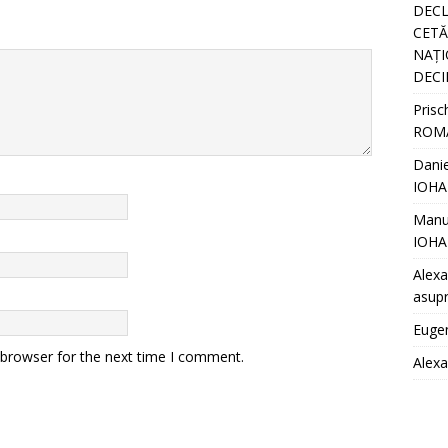
DECL
CETĂȚ
NAȚI
DECI
Prisc
ROM
Danie
IOHA
Manu
IOHA
Alexa
asupr
Euge
 browser for the next time I comment.
Alex