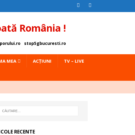
oată România !
porului.ro
stop5gbucuresti.ro
IMA MEA
ACȚIUNI
TV – LIVE
ICOLE RECENTE