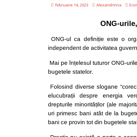
februarie 14, 2023
Alexandrinna
Eco
CONSTRUIM
[ iunie 16, 2026 ]
EDITORIAL
ONG-urile,
ONG-ul ca definiție este o org
independent de activitatea guvern
Mai pe înțelesul tuturor ONG-uril
bugetele statelor.
Folosind diverse slogane “corect-p
elucubrații despre energia ver
drepturile minorităților (ale major
uri primesc bani atât de la buget
bani ce provin tot din bugetele st