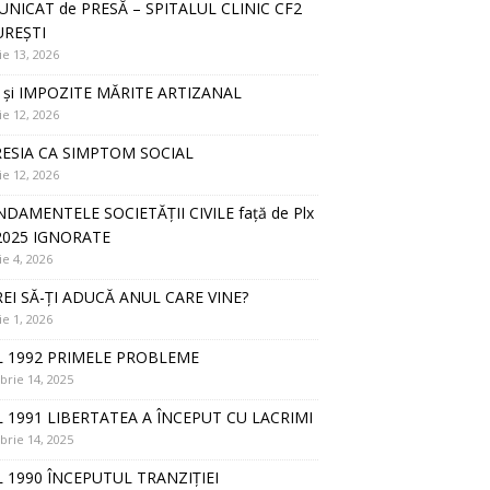
NICAT de PRESĂ – SPITALUL CLINIC CF2
REȘTI
ie 13, 2026
 și IMPOZITE MĂRITE ARTIZANAL
ie 12, 2026
ESIA CA SIMPTOM SOCIAL
ie 12, 2026
DAMENTELE SOCIETĂȚII CIVILE față de Plx
2025 IGNORATE
ie 4, 2026
REI SĂ-ȚI ADUCĂ ANUL CARE VINE?
ie 1, 2026
 1992 PRIMELE PROBLEME
rie 14, 2025
 1991 LIBERTATEA A ÎNCEPUT CU LACRIMI
rie 14, 2025
 1990 ÎNCEPUTUL TRANZIȚIEI