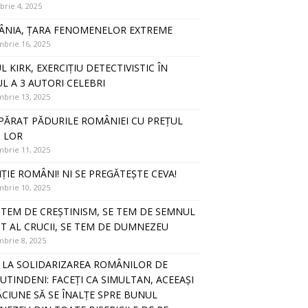
rie 4, 2025
NIA, ȚARA FENOMENELOR EXTREME
brie 16, 2025
L KIRK, EXERCIȚIU DETECTIVISTIC ÎN
UL A 3 AUTORI CELEBRI
brie 13, 2025
PĂRAT PĂDURILE ROMÂNIEI CU PREȚUL
I LOR
brie 11, 2025
ȚIE ROMÂNI! NI SE PREGĂTEȘTE CEVA!
brie 10, 2025
E TEM DE CREȘTINISM, SE TEM DE SEMNUL
T AL CRUCII, SE TEM DE DUMNEZEU
brie 8, 2025
 LA SOLIDARIZAREA ROMÂNILOR DE
UTINDENI: FACEȚI CA SIMULTAN, ACEEAȘI
CIUNE SĂ SE ÎNALȚE SPRE BUNUL