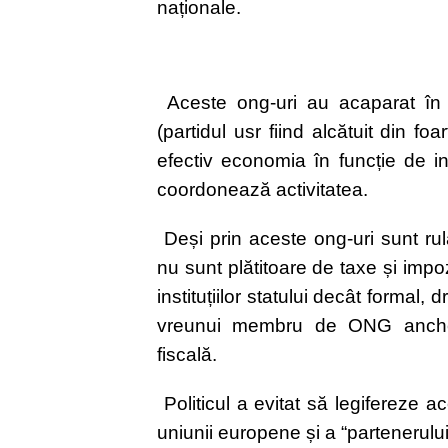
naționale.
Aceste ong-uri au acaparat în str
(partidul usr fiind alcătuit din foa
efectiv economia în funcție de int
coordonează activitatea.
Deși prin aceste ong-uri sunt ru
nu sunt plătitoare de taxe și impo
instituțiilor statului decât formal
vreunui membru de ONG anchet
fiscală.
Politicul a evitat să legifereze 
uniunii europene și a “partenerului