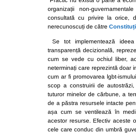
Practic nu există o parte a econom
organizații non-guvernamentale
consultată cu privire la orice, 
nerecunoscuți de către
Constituț
Se tot implementează ideea 
transparență decizională, reprez
cum se vede cu ochiul liber, ac
neterminați care reprezintă doar in
cum ar fi promovarea lgbt-ismului 
scop a construirii de autostrăzi,
tuturor minelor de cărbune, a ter
de a păstra resursele intacte pen
așa cum se ventilează în media
acestor resurse. Efectiv aceste o
cele care conduc din umbră guvernu