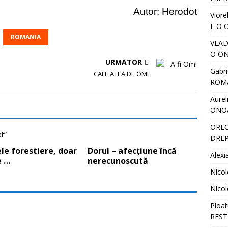
Autor: Herodot
Viore
E O 
ROMANIA
VLA
O ON
URMĂTOR
Gabri
CALITATEA DE OM!
ROM
Aurel
ONO
ORL
DREP
le forestiere, doar
Dorul – afecțiune încă
Alexi
e …
nerecunoscută
Nicol
Nicol
Ploat
REST