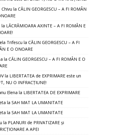
l Chivu
la
CĂLIN GEORGESCU – A FI ROMÂN
ONOARE
D
la
LĂCRĂMIOARA AXINTE – A FI ROMÂN E
OARE!
ela Trifescu
la
CĂLIN GEORGESCU – A FI
ÂN E O ONOARE
ia
la
CĂLIN GEORGESCU – A FI ROMÂN E O
ARE
OV
la
LIBERTATEA de EXPRIMARE este un
T, NU O INFRACȚIUNE!
anu Elena
la
LIBERTATEA DE EXPRIMARE
eta
la
SAH MAT LA UMANITATE
eta
la
SAH MAT LA UMANITATE
u
la
PLANURI de PRIVATIZARE și
RICȚIONARE A APEI