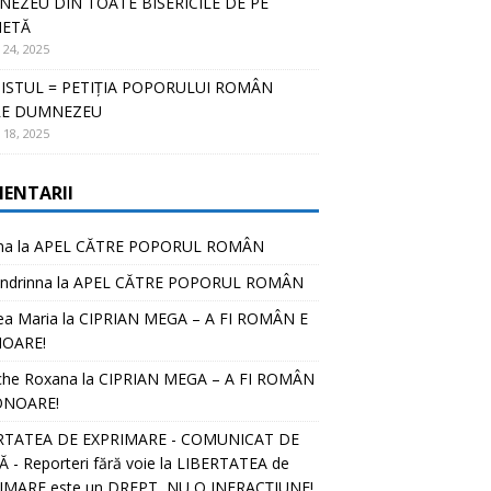
EZEU DIN TOATE BISERICILE DE PE
NETĂ
 24, 2025
ISTUL = PETIȚIA POPORULUI ROMÂN
RE DUMNEZEU
 18, 2025
ENTARII
na
la
APEL CĂTRE POPORUL ROMÂN
ndrinna
la
APEL CĂTRE POPORUL ROMÂN
ea Maria
la
CIPRIAN MEGA – A FI ROMÂN E
OARE!
che Roxana
la
CIPRIAN MEGA – A FI ROMÂN
ONOARE!
RTATEA DE EXPRIMARE - COMUNICAT DE
 - Reporteri fără voie
la
LIBERTATEA de
IMARE este un DREPT, NU O INFRACȚIUNE!