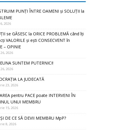
TRUIM PUNȚI ÎNTRE OAMENI și SOLUȚII la
BLEME
16, 2026
ȚII se GĂSESC la ORICE PROBLEMĂ când îți
cți VALORILE și ești CONSECVENT în
E – OPINIE
 26, 2026
EUNA SUNTEM PUTERNICI!
 26, 2026
CRAȚIA LA JUDECATĂ
rie 23, 2026
AREA pentru PACE poate INTERVENI ÎN
JINUL UNUI MEMBRU
rie 15, 2026
ȘI DE CE SĂ DEVII MEMBRU MpP?
rie 8, 2026