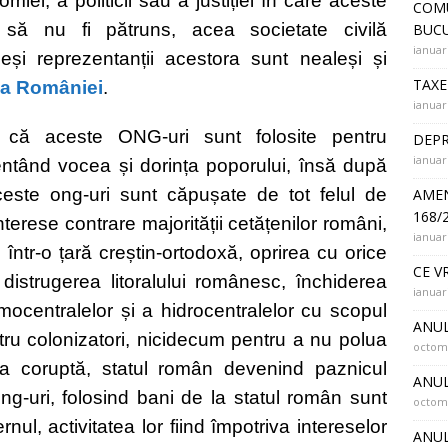
iei, a politicii sau a justiției în care aceste
COMU
 să nu fi pătruns, acea societate civilă
BUCU
ianuar
deși reprezentanții acestora sunt nealeși și
TAXE
ia României
.
ianuar
că aceste ONG-uri sunt folosite pentru
DEPR
ianuar
entând vocea și dorința poporului, însă după
este ong-uri sunt căpușate de tot felul de
AMEN
168/
terese contrare majorității cetățenilor români,
ianuar
într-o țară creștin-ortodoxă, oprirea cu orice
CE V
 distrugerea litoralului românesc, închiderea
ianuar
mocentralelor și a hidrocentralelor cu scopul
ANUL
tru colonizatori, nicidecum pentru a nu polua
octomb
 coruptă, statul român devenind paznicul
ANUL
ng-uri, folosind bani de la statul român sunt
octomb
l, activitatea lor fiind împotriva intereselor
ANUL