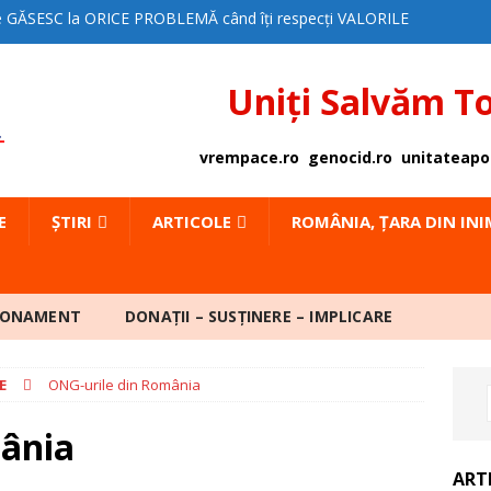
e GĂSESC la ORICE PROBLEMĂ când îți respecți VALORILE
PTE – OPINIE
EDITORIAL
Uniți Salvăm T
 SUNTEM PUTERNICI!
EDITORIAL
AȚIA LA JUDECATĂ
ACȚIUNI
vrempace.ro
genocid.ro
unitateapo
A pentru PACE poate INTERVENI ÎN SPRIJINUL UNUI
E
ȘTIRI
ARTICOLE
ROMÂNIA, ȚARA DIN IN
DE CE SĂ DEVII MEMBRU MpP?
EDITORIAL
AT de PRESĂ – SPITALUL CLINIC CF2 BUCUREȘTI
BONAMENT
DONAȚII – SUSȚINERE – IMPLICARE
 IMPOZITE MĂRITE ARTIZANAL
ȘTIRI
E
ONG-urile din România
A CA SIMPTOM SOCIAL
DOSAR PUBLIC
ânia
TELE SOCIETĂȚII CIVILE față de Plx 168/2025
ART