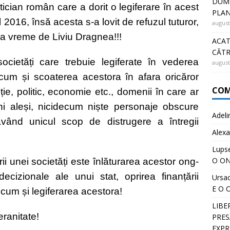
DUMN
ician român care a dorit o legiferare în acest
PLA
 2016, însă acesta s-a lovit de refuzul tuturor,
august
ea vreme de Liviu Dragnea!!!
ACAT
CĂT
cietăți care trebuie legiferate în vederea
august
ecum și scoaterea acestora în afara oricăror
COM
ție, politic, economie etc., domenii în care ar
âni aleși, nicidecum niște personaje obscure
Adeli
 având unicul scop de distrugere a întregii
Alexa
Lups
O ON
i unei societăți este înlăturarea acestor ong-
ecizionale ale unui stat, oprirea finanțării
Ursa
E O 
ecum și legiferarea acestora!
LIBE
ranitate!
PRESĂ
EXPR