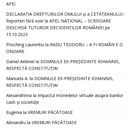
APEI
DECLARAȚIA DREPTURILOR OMULUI și a CETĂȚEANULUI -
Reporteri fără voie
la
APEL NAȚIONAL – SCRISOARE
DESCHISĂ TUTUROR DECIDENȚILOR ROMÂNIEI pe
15.10.2023
Prisching Laurentiu
la
RADU TEODORU – A FI ROMÂN E O
ONOARE
Daniel Aelenei
la
DOMNULE EX-PREȘEDINTE IOHANNIS,
RESPECTĂ CONSTITUȚIA!
Manuela A.
la
DOMNULE EX-PREȘEDINTE IOHANNIS,
RESPECTĂ CONSTITUȚIA!
Alexandrinna
la
Impactul monedelor virtuale asupra banilor
cash și societății
Eugenia
la
VREMURI PĂCĂTOASE
Alexandru
la
VREMURI PĂCĂTOASE