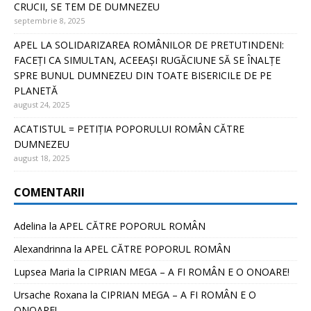
CRUCII, SE TEM DE DUMNEZEU
septembrie 8, 2025
APEL LA SOLIDARIZAREA ROMÂNILOR DE PRETUTINDENI:
FACEȚI CA SIMULTAN, ACEEAȘI RUGĂCIUNE SĂ SE ÎNALȚE
SPRE BUNUL DUMNEZEU DIN TOATE BISERICILE DE PE
PLANETĂ
august 24, 2025
ACATISTUL = PETIȚIA POPORULUI ROMÂN CĂTRE
DUMNEZEU
august 18, 2025
COMENTARII
Adelina
la
APEL CĂTRE POPORUL ROMÂN
Alexandrinna
la
APEL CĂTRE POPORUL ROMÂN
Lupsea Maria
la
CIPRIAN MEGA – A FI ROMÂN E O ONOARE!
Ursache Roxana
la
CIPRIAN MEGA – A FI ROMÂN E O
ONOARE!