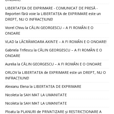
LIBERTATEA DE EXPRIMARE - COMUNICAT DE PRESĂ -
Reporteri fără voie
la
LIBERTATEA de EXPRIMARE este un
DREPT, NU O INFRACȚIUNE!
Viorel Chivu
la
CĂLIN GEORGESCU – A FI ROMÂN E O
ONOARE
VLAD
la
LĂCRĂMIOARA AXINTE – A FI ROMÂN E O ONOARE!
Gabriela Trifescu
la
CĂLIN GEORGESCU – A FI ROMÂN E O
ONOARE
Aurelia
la
CĂLIN GEORGESCU – A FI ROMÂN E O ONOARE
ORLOV
la
LIBERTATEA de EXPRIMARE este un DREPT, NU O
INFRACȚIUNE!
Alexianu Elena
la
LIBERTATEA DE EXPRIMARE
Nicoleta
la
SAH MAT LA UMANITATE
Nicoleta
la
SAH MAT LA UMANITATE
Ploatu
la
PLANURI de PRIVATIZARE și RESTRICȚIONARE A