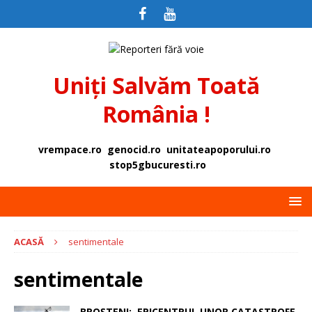
Uniți Salvăm Toată
România !
vrempace.ro
genocid.ro
unitateapoporului.ro
stop5gbucuresti.ro
ACASĂ
sentimentale
sentimentale
BROȘTENI: EPICENTRUL UNOR CATASTROFE