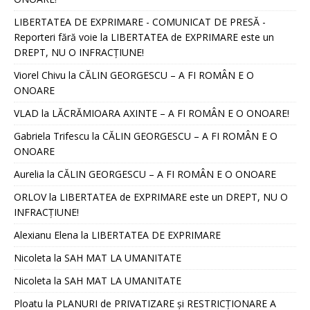
LIBERTATEA DE EXPRIMARE - COMUNICAT DE PRESĂ -
Reporteri fără voie
la
LIBERTATEA de EXPRIMARE este un
DREPT, NU O INFRACȚIUNE!
Viorel Chivu
la
CĂLIN GEORGESCU – A FI ROMÂN E O
ONOARE
VLAD
la
LĂCRĂMIOARA AXINTE – A FI ROMÂN E O ONOARE!
Gabriela Trifescu
la
CĂLIN GEORGESCU – A FI ROMÂN E O
ONOARE
Aurelia
la
CĂLIN GEORGESCU – A FI ROMÂN E O ONOARE
ORLOV
la
LIBERTATEA de EXPRIMARE este un DREPT, NU O
INFRACȚIUNE!
Alexianu Elena
la
LIBERTATEA DE EXPRIMARE
Nicoleta
la
SAH MAT LA UMANITATE
Nicoleta
la
SAH MAT LA UMANITATE
Ploatu
la
PLANURI de PRIVATIZARE și RESTRICȚIONARE A