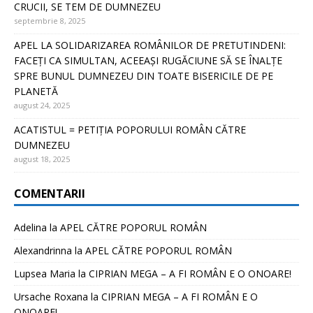
CRUCII, SE TEM DE DUMNEZEU
septembrie 8, 2025
APEL LA SOLIDARIZAREA ROMÂNILOR DE PRETUTINDENI:
FACEȚI CA SIMULTAN, ACEEAȘI RUGĂCIUNE SĂ SE ÎNALȚE
SPRE BUNUL DUMNEZEU DIN TOATE BISERICILE DE PE
PLANETĂ
august 24, 2025
ACATISTUL = PETIȚIA POPORULUI ROMÂN CĂTRE
DUMNEZEU
august 18, 2025
COMENTARII
Adelina
la
APEL CĂTRE POPORUL ROMÂN
Alexandrinna
la
APEL CĂTRE POPORUL ROMÂN
Lupsea Maria
la
CIPRIAN MEGA – A FI ROMÂN E O ONOARE!
Ursache Roxana
la
CIPRIAN MEGA – A FI ROMÂN E O
ONOARE!