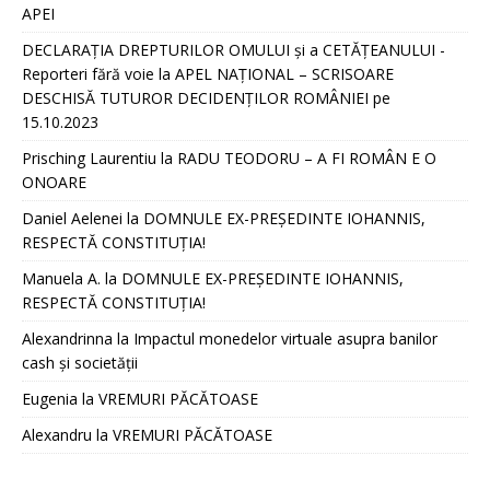
APEI
DECLARAȚIA DREPTURILOR OMULUI și a CETĂȚEANULUI -
Reporteri fără voie
la
APEL NAȚIONAL – SCRISOARE
DESCHISĂ TUTUROR DECIDENȚILOR ROMÂNIEI pe
15.10.2023
Prisching Laurentiu
la
RADU TEODORU – A FI ROMÂN E O
ONOARE
Daniel Aelenei
la
DOMNULE EX-PREȘEDINTE IOHANNIS,
RESPECTĂ CONSTITUȚIA!
Manuela A.
la
DOMNULE EX-PREȘEDINTE IOHANNIS,
RESPECTĂ CONSTITUȚIA!
Alexandrinna
la
Impactul monedelor virtuale asupra banilor
cash și societății
Eugenia
la
VREMURI PĂCĂTOASE
Alexandru
la
VREMURI PĂCĂTOASE