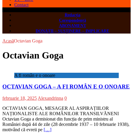
Contact
Redacția
Corespondență
ABONAMENT
DONAȚII – SUSȚINERE – IMPLICARE
Acasă
Octavian Goga
Octavian Goga
A fi român e o onoare
OCTAVIAN GOGA – A FI ROMÂN E O ONOARE
februarie 18, 2025
Alexandrinna
0
OCTAVIAN GOGA, MESAGER AL ASPIRAȚIILOR
NAȚIONALISTE ALE ROMÂNILOR TRANSILVĂNENI
Octavian Goga a demisionat din funcția de prim ministru al
României după 44 de zile (28 decembrie 1937 – 10 februarie 1938),
motivând că evreii pe
[…]