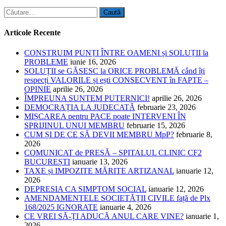
Caută
după:
Articole Recente
CONSTRUIM PUNȚI ÎNTRE OAMENI și SOLUȚII la
PROBLEME
iunie 16, 2026
SOLUȚII se GĂSESC la ORICE PROBLEMĂ când îți
respecți VALORILE și ești CONSECVENT în FAPTE –
OPINIE
aprilie 26, 2026
ÎMPREUNA SUNTEM PUTERNICI!
aprilie 26, 2026
DEMOCRAȚIA LA JUDECATĂ
februarie 23, 2026
MIȘCAREA pentru PACE poate INTERVENI ÎN
SPRIJINUL UNUI MEMBRU
februarie 15, 2026
CUM ȘI DE CE SĂ DEVII MEMBRU MpP?
februarie 8,
2026
COMUNICAT de PRESĂ – SPITALUL CLINIC CF2
BUCUREȘTI
ianuarie 13, 2026
TAXE și IMPOZITE MĂRITE ARTIZANAL
ianuarie 12,
2026
DEPRESIA CA SIMPTOM SOCIAL
ianuarie 12, 2026
AMENDAMENTELE SOCIETĂȚII CIVILE față de Plx
168/2025 IGNORATE
ianuarie 4, 2026
CE VREI SĂ-ȚI ADUCĂ ANUL CARE VINE?
ianuarie 1,
2026