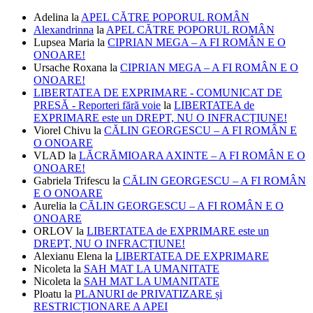
Adelina
la
APEL CĂTRE POPORUL ROMÂN
Alexandrinna
la
APEL CĂTRE POPORUL ROMÂN
Lupsea Maria
la
CIPRIAN MEGA – A FI ROMÂN E O
ONOARE!
Ursache Roxana
la
CIPRIAN MEGA – A FI ROMÂN E O
ONOARE!
LIBERTATEA DE EXPRIMARE - COMUNICAT DE
PRESĂ - Reporteri fără voie
la
LIBERTATEA de
EXPRIMARE este un DREPT, NU O INFRACȚIUNE!
Viorel Chivu
la
CĂLIN GEORGESCU – A FI ROMÂN E
O ONOARE
VLAD
la
LĂCRĂMIOARA AXINTE – A FI ROMÂN E O
ONOARE!
Gabriela Trifescu
la
CĂLIN GEORGESCU – A FI ROMÂN
E O ONOARE
Aurelia
la
CĂLIN GEORGESCU – A FI ROMÂN E O
ONOARE
ORLOV
la
LIBERTATEA de EXPRIMARE este un
DREPT, NU O INFRACȚIUNE!
Alexianu Elena
la
LIBERTATEA DE EXPRIMARE
Nicoleta
la
SAH MAT LA UMANITATE
Nicoleta
la
SAH MAT LA UMANITATE
Ploatu
la
PLANURI de PRIVATIZARE și
RESTRICȚIONARE A APEI