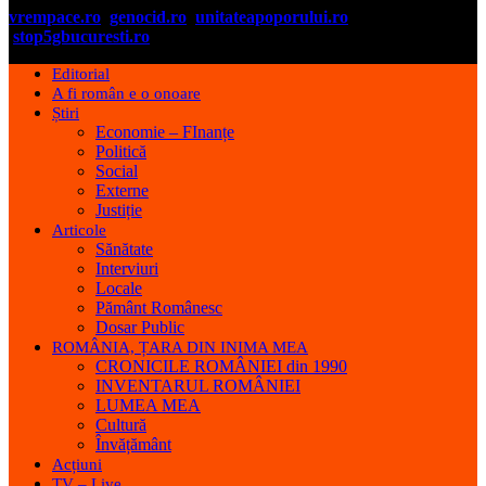
vrempace.ro
genocid.ro
unitateapoporului.ro
stop5gbucuresti.ro
Editorial
A fi român e o onoare
Știri
Economie – FInanțe
Politică
Social
Externe
Justiție
Articole
Sănătate
Interviuri
Locale
Pământ Românesc
Dosar Public
ROMÂNIA, ȚARA DIN INIMA MEA
CRONICILE ROMÂNIEI din 1990
INVENTARUL ROMÂNIEI
LUMEA MEA
Cultură
Învățământ
Acțiuni
TV – Live